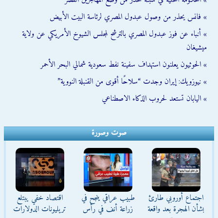
» الحكومة المحلية في سبتة تحذّر من وضع المهاجرين القُصّر
» فانس يحذر من وصول عبدول المصري لرئاسة البيت الأبيض
» أنباء عن فوز عبدول المصري بالترشح لمجلس الشيوخ الأمريكي عن ولاية
ميشيغان
» الحوثيون يعلنون استهداف سفينة نفط سعودية شمالي البحر الأحمر
» نيوزويك: إيران وجدت “سلاحًا أقوى من القنبلة النووية”
» اليابان تستعد لحروب الذكاء الاصطناعي
صوت وصورة
اجتماع أوروبي طارئ
طبيب عراقي ينجح في
اقتصاد خفي يبتلع
بشأن الهجرة بعد واقعة
زراعة أنف في رأس
تريليونات الدولارات