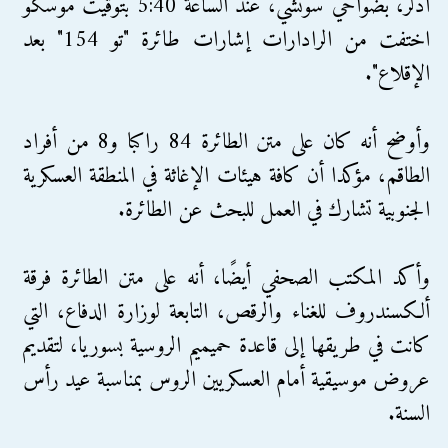
أدلر، بضواحي سوتشي، عند الساعة 5:40 بتوقيت موسكو
اختفت من الرادارات إشارات طائرة "تو 154" بعد
الإقلاع".
وأوضح أنه كان على متن الطائرة 84 راكبا و8 من أفراد
الطاقم، مؤكدا أن كافة هيئات الإغاثة في المنطقة العسكرية
الجنوبية تشارك في العمل للبحث عن الطائرة.
وأكد المكتب الصحفي أيضًا، أنه على متن الطائرة فرقة
ألكسندروف للغناء والرقص، التابعة لوزارة الدفاع، التي
كانت في طريقها إلى قاعدة حميميم الروسية بسوريا، لتقديم
عروض موسيقية أمام العسكريين الروس بمناسبة عيد رأس
السنة.