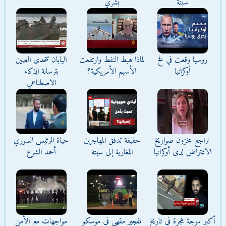
سبتة
بشري
روسيا وقعت في فخ
لماذا هبط النفط وارتفعت
اليابان تتحدى الصين
أوكرانيا
الأسهم الأمريكية؟
بترسانة الذكاء
الاصطناعي
تراجع مخزون صواريخ
حقيقة تدفق المهاجرين
حياة الرئيس السوري
الاعتراض لدى أوكرانيا
المغاربة إلى سبتة
أحمد الشرع
أكبر موجة هجرة في تاريخ
تفجير مقهى في موسكو
مواجهات مع الأمن