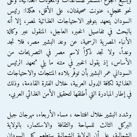
ويشبع الجوع المستمر للمساعدات والمعونات الغدائية. وعلى
نحو مخجلٍ، عنونت صحيفتان، على الأقل، هكذا: رئيس
السودان يتعهد بتوفير الاحتياجات الغذائية لمصر، إلا أنه
بالبحث في تفاصيل الخبر، العاجل، المنقول عبر وكالة
الأنباء المصرية الرسمية، عن وعد البشير مصر، فلا تجد
وعداً، ولا تجد ذكراً لاسم مصر في التصريحات من
الأساس، إذ يقول الخبر في متنه ما يلي "تعهد الرئيس
السوداني عمر البشير بأن توفّر بلاده المنتجات والاحتياجات
الغذائية لكافة الدول العربية، خلال الفترة القادمة، وذلك
في إطار المبادرة التي أطلقها لتحقيق الأمن الغذائي العربي.
وشدد البشير خلال افتتاحه ، مساء الأربعاء، مهرجان جبل
البركل الثالث للسياحة والثقافة والاستثمار، بالولاية
الشمالية، على أن الولاية الشمالية ستطعم كل السودان