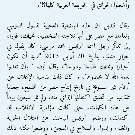
وأشعلوا الحرائق في الخريطة العربية كلها؟!".
وقال قنديل إن هذه الوضعية العجيبة لتسول السيسي
وتعامله مع مصر على أنها ثلاجته الشخصية، تحيلك، فوراً،
إلى تذكّر رجل اسمه الرئيس محمد مرسي، كان يقول في
حوار متلفز، بتاريخ 20 أبريل 2013 "نريد أن نكون
أحراراً ونمتلك غذاءنا ودواءنا"، وقال أيضا " وأن تعدوا
نعمة الله لا تحصوها"، و كان ذلك لمناسبة الإعلان عن
أرقام غير مسبوقةٍ في تاريخ إنتاج مصر من القمح، جعلتها
تقترب من تحقيق اكتفائها الذاتي منه، ولم تمر سبعون يوماً
على هذه الكلمات، حتى كانت مؤامرة الانقلاب قد
اكتملت، ووضعوا الرئيس الباحث عن امتلاك الحرية
والغذاء والدواء والسلاح في السجن، ووضعوا مكانه ذلك