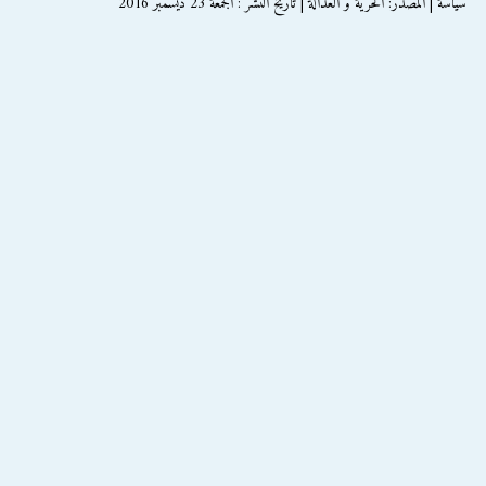
سياسة | المصدر: الحرية و العدالة | تاريخ النشر : الجمعة 23 ديسمبر 2016