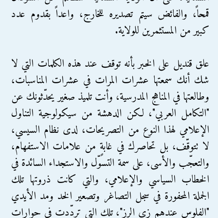
قمحاً، والفائض سيتم تصديره للخارج، واعداً بقدوم عدد
كبير من المستثمرين للولاية.
علق قنديل على الخبر بأنه توقف عند هذه الكلمات التي لا
شك أنك سمعتها عشرات المرات في عشرات المناسبات،
وطالعتها في المناهج المدرسية، وأنت تلميذ صغير يحدّثونك عن
"التكامل العربي"، لكن الدهشة من سيكولوجية التناول
الإعلامي لهذا النوع من التصريحات، لدى نظام السيسي،
لا تتوقّف، بل تحاصرك في غابةٍ من علامات الاستفهام،
والتعجّب والأسى، على سمة التسوّل والاستجداء السائدة في
الخطاب السياسي والإعلامي، والتي كانت ذروتها تلك
الجملة المحفورة في سجل التصاغر وتصعير الخد ومد الأيدي
"الفلوس عندهم زي الرز"، تلك التي تردّدت في حوارات