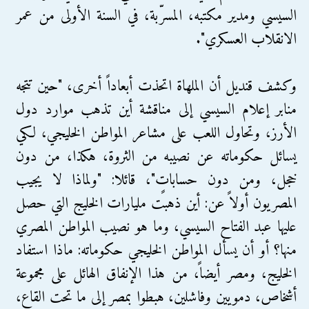
السيسي ومدير مكتبه، المسرّبة، في السنة الأولى من عمر
الانقلاب العسكري".
وكشف قنديل أن الملهاة اتحذت أبعاداً أخرى، "حين تتجه
منابر إعلام السيسي إلى مناقشة أين تذهب موارد دول
الأرز، وتحاول اللعب على مشاعر المواطن الخليجي، لكي
يسائل حكوماته عن نصيبه من الثروة، هكذا، من دون
خجل، ومن دون حساباتٍ"، قائلا: "ولماذا لا يجيب
المصريون أولاً عن: أين ذهبت مليارات الخليج التي حصل
عليها عبد الفتاح السيسي، وما هو نصيب المواطن المصري
منها؟ أو أن يسأل المواطن الخليجي حكوماته: ماذا استفاد
الخليج، ومصر أيضاً، من هذا الإنفاق الهائل على مجموعة
أشخاص، دمويين وفاشلين، هبطوا بمصر إلى ما تحت القاع،