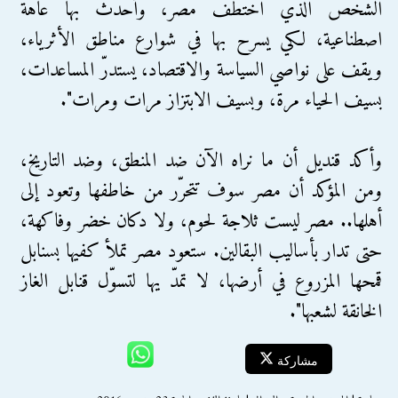
الشخص الذي اختطف مصر، وأحدث بها عاهة
اصطناعية، لكي يسرح بها في شوارع مناطق الأثرياء،
ويقف على نواصي السياسة والاقتصاد، يستدرّ المساعدات،
بسيف الحياء مرة، وبسيف الابتزاز مرات ومرات".
وأكد قنديل أن ما نراه الآن ضد المنطق، وضد التاريخ،
ومن المؤكد أن مصر سوف تتحرّر من خاطفها وتعود إلى
أهلها.. مصر ليست ثلاجة لحوم، ولا دكان خضر وفاكهة،
حتى تدار بأساليب البقالين. ستعود مصر تملأ كفيها بسنابل
قمحها المزروع في أرضها، لا تمدّ يها لتسوّل قنابل الغاز
الخانقة لشعبها".
مشاركة