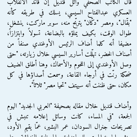
قال الكاتب الصحفي وائل قنديل إن قائد الانقلاب
العسكري عبدالفتاح السيسي، يسلك في طريقه كأنه
"بقّال"، ومصر "دكّان" يتربّح منه، سوبر ماركت، ينشغل،
طوال الوقت، بكيف يملؤه بالبضاعة، تسولاً وابتزازاً،
مضيفا أنه كلما أضاف الرئيس الأوغندي صنفاً من
أصناف الخضر، تهلّلت أسارير السيسي خلال زيارته، "حتى
وصل الأوغندي إلى اللحوم والأسماك، وهنا أطلق الضيف
ضحكة رنّت في أرجاء القاعة، وسمعت أصداؤها في كل
مكان، حتى ظننت أنه سيهتف "تحيا مصر" ثلاثاً".
وأضاف قنديل خلال مقاله بصحيفة "العربي الجديد" اليوم
الجمعة، "في المساء، كانت وسائل إعلامه تنبش في
تصريحات جنرال السودان، عمر البشير، عمّا يقيم الأود،