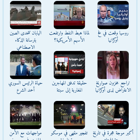
روسيا وقعت في فخ
لماذا هبط النفط وارتفعت
اليابان تتحدى الصين
أوكرانيا
الأسهم الأمريكية؟
بترسانة الذكاء
الاصطناعي
تراجع مخزون صواريخ
حقيقة تدفق المهاجرين
حياة الرئيس السوري
الاعتراض لدى أوكرانيا
المغاربة إلى سبتة
أحمد الشرع
أكبر موجة هجرة في تاريخ
تفجير مقهى في موسكو
مواجهات مع الأمن