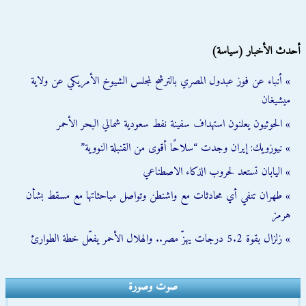
أحدث الأخبار (سياسة)
» أنباء عن فوز عبدول المصري بالترشح لمجلس الشيوخ الأمريكي عن ولاية
ميشيغان
» الحوثيون يعلنون استهداف سفينة نفط سعودية شمالي البحر الأحمر
» نيوزويك: إيران وجدت “سلاحًا أقوى من القنبلة النووية”
» اليابان تستعد لحروب الذكاء الاصطناعي
» طهران تنفي أي محادثات مع واشنطن وتواصل مباحثاتها مع مسقط بشأن
هرمز
» زلزال بقوة 5.2 درجات يهزّ مصر.. والهلال الأحمر يفعّل خطة الطوارئ
صوت وصورة