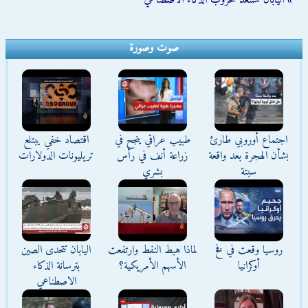
» اليابان تستعد لحروب الذكاء الاصطناعي
صوت وصورة
اجتماع أوروبي طارئ
طبيب عراقي ينجح في
اقتصاد خفي يبتلع
بشأن الهجرة بعد واقعة
زراعة أنف في رأس
تريليونات الدولارات
سبتة
بشري
روسيا وقعت في فخ
لماذا هبط النفط وارتفعت
اليابان تتحدى الصين
أوكرانيا
الأسهم الأمريكية؟
بترسانة الذكاء
الاصطناعي