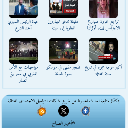
تراجع مخزون صواريخ
حقيقة تدفق المهاجرين
حياة الرئيس السوري
الاعتراض لدى أوكرانيا
المغاربة إلى سبتة
أحمد الشرع
أكبر موجة هجرة في تاريخ
تفجير مقهى في موسكو
مواجهات مع الأمن
سبتة المحتلة
بعبوة ناسفة
المغربي في معبر بني
أنصار
يمكنكم متابعة احدث اخبارنا عن طريق شبكات التواصل الاجتماعى المختلفة
®أخبار الصباح