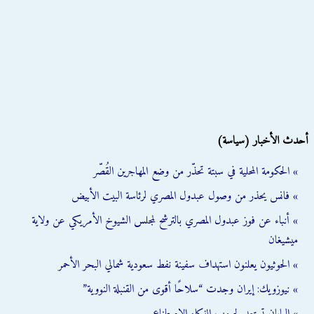
أحدث الأخبار (سياسة)
» الحكومة المحلية في سبتة تحذّر من وضع المهاجرين القُصّر
» فانس يحذر من وصول عبدول المصري لرئاسة البيت الأبيض
» أنباء عن فوز عبدول المصري بالترشح لمجلس الشيوخ الأمريكي عن ولاية
ميشيغان
» الحوثيون يعلنون استهداف سفينة نفط سعودية شمالي البحر الأحمر
» نيوزويك: إيران وجدت “سلاحًا أقوى من القنبلة النووية”