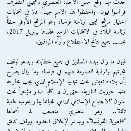
حدث مهم وقع أمس الأحد، العنصري واليميني المتطرف
فرانسوا فيون -واحفظوا هذا الاسم جيداً- فاز في انتخابات
اختيار مرشح اليمين لرئاسة فرنسا، وهو المرشح الأوفر حظاً
لرئاسة البلاد في الانتخابات المزمع عقدها بإبريل 2017،
بحسب جميع نتائج الاستطلاع وآراء المراقبين.
فيون ما زال يهدد المسلمين في جميع خطاباته ويدعو لوقف
هجرتهم والرقابة الصارمة عليهم في فرنسا، وما زال يصرّح
بأن بلاده تعيش تحت تهديد الإسلام الذي يجب محاربته
مثلما حوربت النازية، حتى إن له كتاباً صدر مؤخراً تحت
عنوان "الاجتياح الإسلامي الدامي لحياتنا ينذر بحرب عالمية
ثالثة".. وهو عنصري متصعب لما أسماها
"#الهوية_الفرنسية"، ويدعو لإغلاق الحدود ووقف تدفق