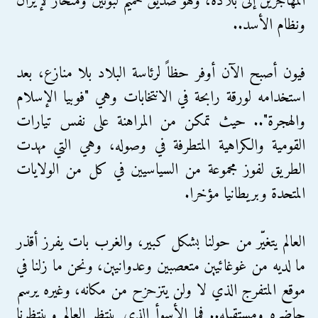
المهاجرين إلى بلاده، وهو صديق حميم لبوتين ومنحاز لإيران
ونظام الأسد..
فيون أصبح الآن أوفر حظاً لرئاسة البلاد بلا منازع، بعد
استخدامه لورقة رابحة في الانتخابات وهي "فوبيا الإسلام
والهجرة".. حيث تمكن من المراهنة على نفس تيارات
القومية والكراهية المتطرفة في وصوله، وهي التي مهدت
الطريق لفوز مجموعة من السياسيين في كل من الولايات
المتحدة وبريطانيا مؤخرا.
العالم يتغيّر من حولنا بشكل كبير، والغرب بات يفرز أقذر
ما لديه من غوغائيين متعصبين وعدوانيين، ونحن ما زلنا في
موقع المتفرج الذي لا ولن يتزحزح من مكانه، وغيره يرسم
حاضره ومستقبله.. فما الأسوأ الذي ينتظر العالم وينتظرنا