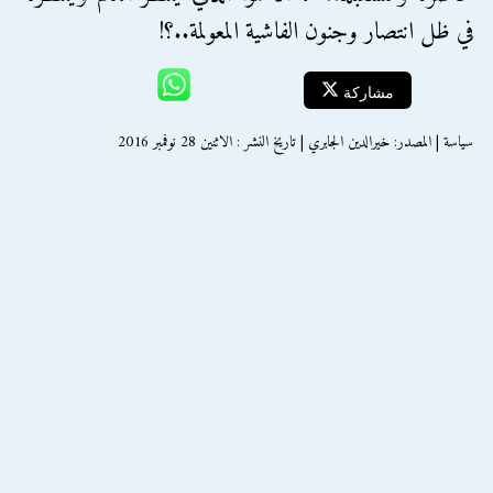
في ظل انتصار وجنون الفاشية المعولمة..؟!
مشاركة
سياسة | المصدر: خيرالدين الجابري | تاريخ النشر : الاثنين 28 نوفمبر 2016