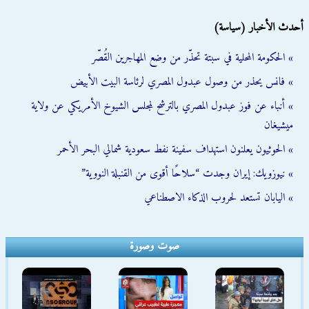
أحدث الأخبار (سياسة)
» الحكومة المحلية في سبتة تحذّر من وضع المهاجرين القُصّر
» فانس يحذر من وصول عبدول المصري لرئاسة البيت الأبيض
» أنباء عن فوز عبدول المصري بالترشح لمجلس الشيوخ الأمريكي عن ولاية
ميشيغان
» الحوثيون يعلنون استهداف سفينة نفط سعودية شمالي البحر الأحمر
» نيوزويك: إيران وجدت “سلاحًا أقوى من القنبلة النووية”
» اليابان تستعد لحروب الذكاء الاصطناعي
صوت وصورة