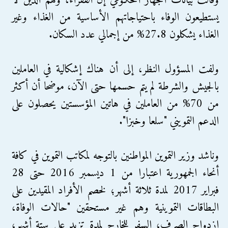
وقالت بيانات الجهاز الحكومي إن الفقراء، وهم الذين لا
يستطيعون الوفاء باحتياجاتهم الأساسية من الغذاء وغير
الغذاء يشكلون 27.8% من إجمالي عدد السكان.
ولفت المسؤول النظر، إلى أن هناك إشكالية في العاملين
بالجيش والشرطة لم يتم حسمها حتى الآن، موضحا أن أكثر
من 70% من العاملين في هاتين المؤسستين يحصلون على
الدعم التمويني "سلعا وخبزا".
وناشد وزير التموين المواطنين بالتوجه لمكاتب التموين في كافة
أنحاء الجمهورية اعتبارا من 1 ديسمبر 2016 حتى 28
فبراير 2017 لمدة ثلاثة أشهر؛ لخصم الأفراد المقيدين على
البطاقات التموينية وهم غير مستحقين "حالات الوفاة،
ازدواج الصرف، السفر للخارج لمدة تزيد على ستة أشهر،