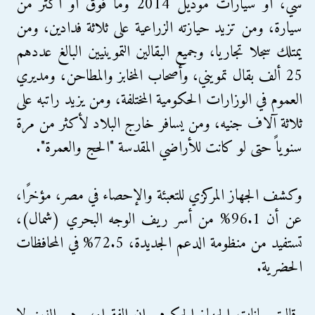
سي، أو سيارات موديل 2014 وما فوق أو أكثر من
سيارة، ومن تزيد حيازته الزراعية على ثلاثة فدادين، ومن
يمتلك سجلا تجاريا، وجميع البقالين التموينيين البالغ عددهم
25 ألف بقال تمويني، وأصحاب المخابز والمطاحن، ومديري
العموم في الوزارات الحكومية المختلفة، ومن يزيد راتبه على
ثلاثة آلاف جنيه، ومن يسافر خارج البلاد لأكثر من مرة
سنوياً حتى لو كانت للأراضي المقدسة "الحج والعمرة".
وكشف الجهاز المركزي للتعبئة والإحصاء في مصر، مؤخرًا،
عن أن 96.1% من أسر ريف الوجه البحري (شمال)،
تستفيد من منظومة الدعم الجديدة، 72.5% في المحافظات
الحضرية.