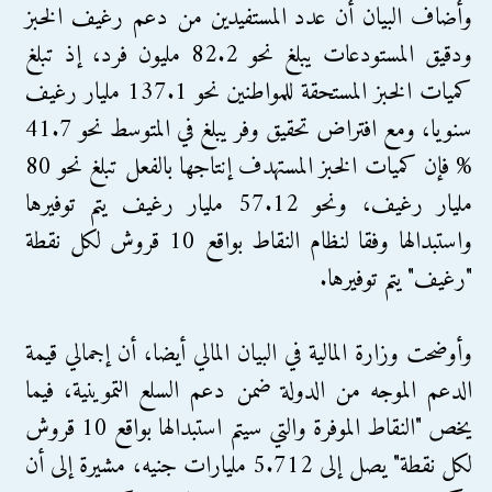
وأضاف البيان أن عدد المستفيدين من دعم رغيف الخبز
ودقيق المستودعات يبلغ نحو 82.2 مليون فرد، إذ تبلغ
كميات الخبز المستحقة للمواطنين نحو 137.1 مليار رغيف
سنويا، ومع افتراض تحقيق وفر يبلغ في المتوسط نحو 41.7
% فإن كميات الخبز المستهدف إنتاجها بالفعل تبلغ نحو 80
مليار رغيف، ونحو 57.12 مليار رغيف يتم توفيرها
واستبدالها وفقا لنظام النقاط بواقع 10 قروش لكل نقطة
"رغيف" يتم توفيرها.
وأوضحت وزارة المالية في البيان المالي أيضا، أن إجمالي قيمة
الدعم الموجه من الدولة ضمن دعم السلع التموينية، فيما
يخص "النقاط الموفرة والتي سيتم استبدالها بواقع 10 قروش
لكل نقطة" يصل إلى 5.712 مليارات جنيه، مشيرة إلى أن