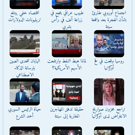
اجتماع أوروبي طارئ
طبيب عراقي ينجح في
اقتصاد خفي يبتلع
بشأن الهجرة بعد واقعة
زراعة أنف في رأس
تريليونات الدولارات
سبتة
بشري
روسيا وقعت في فخ
لماذا هبط النفط وارتفعت
اليابان تتحدى الصين
أوكرانيا
الأسهم الأمريكية؟
بترسانة الذكاء
الاصطناعي
تراجع مخزون صواريخ
حقيقة تدفق المهاجرين
حياة الرئيس السوري
الاعتراض لدى أوكرانيا
المغاربة إلى سبتة
أحمد الشرع