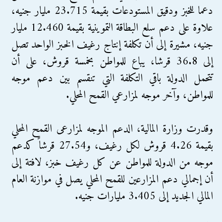
دعما للخبز ودقيق المستودعات بقيمة 23.715 مليار جنيه،
علاوة على دعم سلع البطاقة التموينية بقيمة 12.460 مليار
جنيه، مشيرة إلى أن تكلفة إنتاج رغيف الخبز الواحد تصل
إلى 36.8 قرشا، يباع للمواطن بخمسة قروش، على أن
تتحمل الدولة باقي التكلفة التي تنقسم بين دعم موجه
للمواطن، وآخر موجه لمزارعي القمح المحلي.
وقدرت وزارة المالية، الدعم الموجه لمزارعى القمح المحلي
بقيمة 4.26 قروش لكل رغيف، و27.54 قرشاً كدعم
موجه من الدولة للمواطن عن كل رغيف خبز، لافتة إلى
أن إجمالي دعم المزارعين للقمح المحلي يصل في موازنة العام
المالي الجديد إلى 3.405 مليارات جنيه.