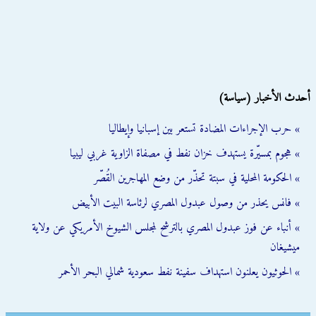
أحدث الأخبار (سياسة)
» حرب الإجراءات المضادة تستعر بين إسبانيا وإيطاليا
» هجوم بمسيّرة يستهدف خزان نفط في مصفاة الزاوية غربي ليبيا
» الحكومة المحلية في سبتة تحذّر من وضع المهاجرين القُصّر
» فانس يحذر من وصول عبدول المصري لرئاسة البيت الأبيض
» أنباء عن فوز عبدول المصري بالترشح لمجلس الشيوخ الأمريكي عن ولاية
ميشيغان
» الحوثيون يعلنون استهداف سفينة نفط سعودية شمالي البحر الأحمر