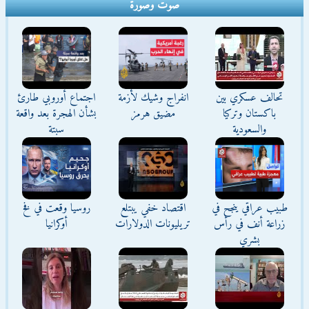
صوت وصورة
تحالف عسكري بين
انفراج وشيك لأزمة
اجتماع أوروبي طارئ
باكستان وتركيا
مضيق هرمز
بشأن الهجرة بعد واقعة
والسعودية
سبتة
طبيب عراقي ينجح في
اقتصاد خفي يبتلع
روسيا وقعت في فخ
زراعة أنف في رأس
تريليونات الدولارات
أوكرانيا
بشري