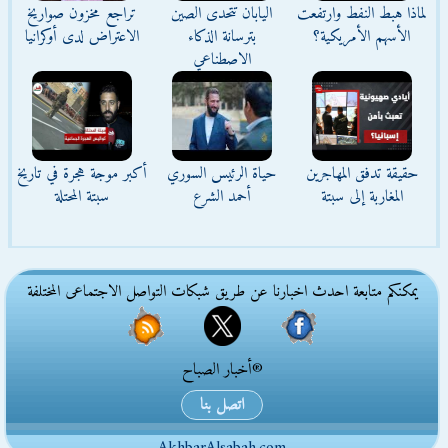
لماذا هبط النفط وارتفعت
اليابان تتحدى الصين
تراجع مخزون صواريخ
الأسهم الأمريكية؟
بترسانة الذكاء
الاعتراض لدى أوكرانيا
الاصطناعي
حقيقة تدفق المهاجرين
حياة الرئيس السوري
أكبر موجة هجرة في تاريخ
المغاربة إلى سبتة
أحمد الشرع
سبتة المحتلة
يمكنكم متابعة احدث اخبارنا عن طريق شبكات التواصل الاجتماعى المختلفة
®أخبار الصباح
اتصل بنا