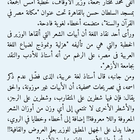
القى محمد مختار جمعة، وزير الأوقاف، خطبة أمس الجمعة،
بمسجد السلطان حسن بالقاهرة تحت عنوان "مكانة مصر في
القرآن والسنة"، متضمنه أخطاء لغوية فادحة.
ورأى أحد نقاد اللغة أن أبيات الشعر التي ألقاها الوزير فى
الخطبة والتي هي من تأليفه "هزلية ونموذج لضياع اللغة
العربية فى مصر، على الرغم من أنه أستاذ للأدب والنقد
بجامعة الأزهر".
ومن جانبه، قال أستاذ لغة عربية، الذى فضّل عدم ذكر
اسمه، في تصريحات صحفية، أن الأبيات غير موزونة، والحق
يقال: فإن فيها شطرين على المتقارب، وشطرين على الرجز،
والأشطر الأخرى لا تنتمي إلى أي وزن من أوزان الشعر
المعروفة واللا معروفة!! إضافة إلى أخطاء وخطايا في الروي،
وهذا يدل على الجهل المطبق للوزير بعلم العروض والقافية!!