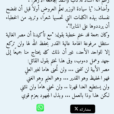
رغم أنه أستاذ للأدب والنقد بجامعة الأزهر!".
وأضاف: "يا سيادة الوزير تعلّم العروض أولاً قبل أن تفضح
نفسك بهذه الكلمات التي تحسبها شعرًا، وتريد من الخطباء
أن يرددوها على المنابر!!".
وكان جمعة قد ختم خطبة بقوله: "مع تأكيدنا أن مصر الغالية
ستظل مرفوعة الهامة عالية القدر بحفظ الله لها ولن تركع
إلا للواحد الأحد، غير أن ذلك كله يحتاج منا جميعًا إلى
جهد وعمل دءوب، وفى هذا نختم بقول القائل:
مصر الأبية لن تنحنى ... ولن تُحنى هاما لغير العلي
فهو الحفيظ وهو القدير ... وهو العليم وهو الغني
ولن يستطيع العدا قهرنا .. ولن نحني هامًا ولن ننثني
لكن هذا وذا بالعمل ... وبذل الجهود بعزم قوي
مشاركة