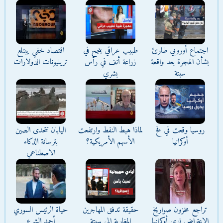
اجتماع أوروبي طارئ
طبيب عراقي ينجح في
اقتصاد خفي يبتلع
بشأن الهجرة بعد واقعة
زراعة أنف في رأس
تريليونات الدولارات
سبتة
بشري
روسيا وقعت في فخ
لماذا هبط النفط وارتفعت
اليابان تتحدى الصين
أوكرانيا
الأسهم الأمريكية؟
بترسانة الذكاء
الاصطناعي
تراجع مخزون صواريخ
حقيقة تدفق المهاجرين
حياة الرئيس السوري
الاعتراض لدى أوكرانيا
المغاربة إلى سبتة
أحمد الشرع