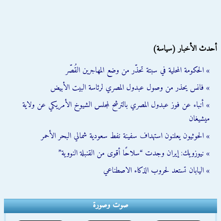
أحدث الأخبار (سياسة)
» الحكومة المحلية في سبتة تحذّر من وضع المهاجرين القُصّر
» فانس يحذر من وصول عبدول المصري لرئاسة البيت الأبيض
» أنباء عن فوز عبدول المصري بالترشح لمجلس الشيوخ الأمريكي عن ولاية
ميشيغان
» الحوثيون يعلنون استهداف سفينة نفط سعودية شمالي البحر الأحمر
» نيوزويك: إيران وجدت “سلاحًا أقوى من القنبلة النووية”
» اليابان تستعد لحروب الذكاء الاصطناعي
صوت وصورة