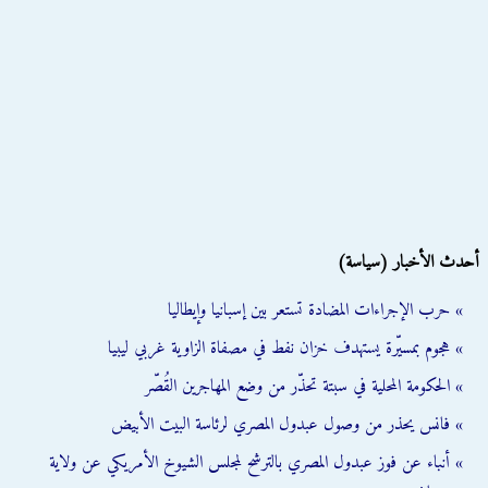
أحدث الأخبار (سياسة)
» حرب الإجراءات المضادة تستعر بين إسبانيا وإيطاليا
» هجوم بمسيّرة يستهدف خزان نفط في مصفاة الزاوية غربي ليبيا
» الحكومة المحلية في سبتة تحذّر من وضع المهاجرين القُصّر
» فانس يحذر من وصول عبدول المصري لرئاسة البيت الأبيض
» أنباء عن فوز عبدول المصري بالترشح لمجلس الشيوخ الأمريكي عن ولاية