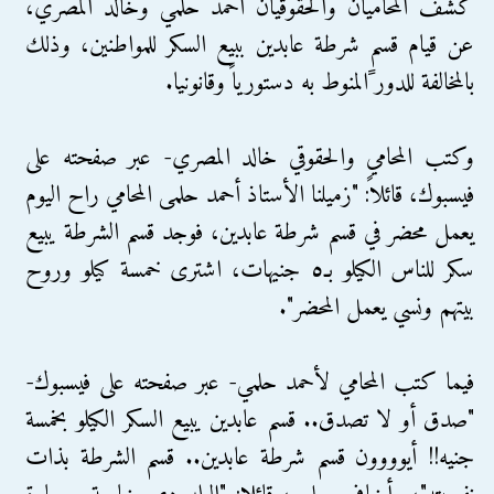
كشف المحاميان والحقوقيان أحمد حلمي وخالد المصري،
عن قيام قسم شرطة عابدين ببيع السكر للمواطنين، وذلك
بالمخالفة للدور ًالمنوط به دستورياً وقانونيا.
وكتب المحامي والحقوقي خالد المصري- عبر صفحته على
فيسبوك، قائلاً: "زميلنا الأستاذ أحمد حلمى المحامي راح اليوم
يعمل محضر في قسم شرطة عابدين، فوجد قسم الشرطة يبيع
سكر للناس الكيلو بـ٥ جنيهات، اشترى خمسة كيلو وروح
بيتهم ونسي يعمل المحضر".
فيما كتب المحامي لأحمد حلمي- عبر صفحته على فيسبوك-
"صدق أو لا تصدق.. قسم عابدين يبيع السكر الكيلو بخمسة
جنيه!! أيوووون قسم شرطة عابدين.. قسم الشرطة بذات