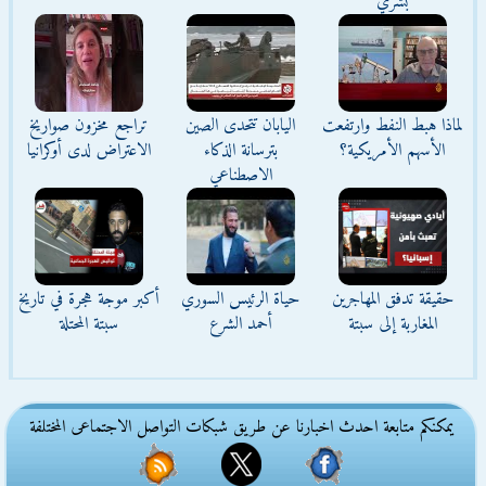
بشري
لماذا هبط النفط وارتفعت
اليابان تتحدى الصين
تراجع مخزون صواريخ
الأسهم الأمريكية؟
بترسانة الذكاء
الاعتراض لدى أوكرانيا
الاصطناعي
حقيقة تدفق المهاجرين
حياة الرئيس السوري
أكبر موجة هجرة في تاريخ
المغاربة إلى سبتة
أحمد الشرع
سبتة المحتلة
يمكنكم متابعة احدث اخبارنا عن طريق شبكات التواصل الاجتماعى المختلفة