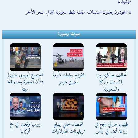
ميشيغان
» الحوثيون يعلنون استهداف سفينة نفط سعودية شمالي البحر الأحمر
صوت وصورة
تحالف عسكري بين
انفراج وشيك لأزمة
اجتماع أوروبي طارئ
باكستان وتركيا
مضيق هرمز
بشأن الهجرة بعد واقعة
والسعودية
سبتة
طبيب عراقي ينجح في
اقتصاد خفي يبتلع
روسيا وقعت في فخ
زراعة أنف في رأس
تريليونات الدولارات
أوكرانيا