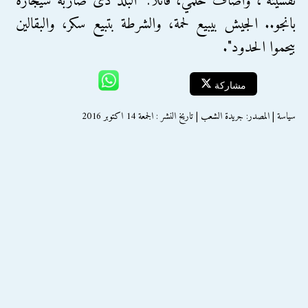
نفسيته"، وأضاف حلمي، قائلا: "البلد دى ضاربة سيجارة
بانجو.. الجيش بيبيع لحمة، والشرطة بتبيع سكر، والبقالين
بيحموا الحدود".
مشاركة
سياسة | المصدر: جريدة الشعب | تاريخ النشر : الجمعة 14 اكتوبر 2016