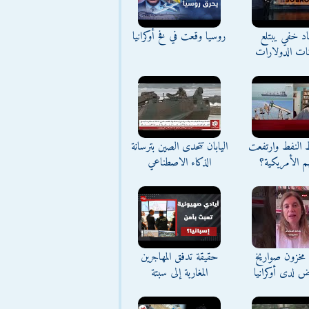
د خفي يبتلع
روسيا وقعت في فخ أوكرانيا
نات الدولارات
ط النفط وارتفعت
اليابان تتحدى الصين بترسانة
م الأمريكية؟
الذكاء الاصطناعي
مخزون صواريخ
حقيقة تدفق المهاجرين
ض لدى أوكرانيا
المغاربة إلى سبتة