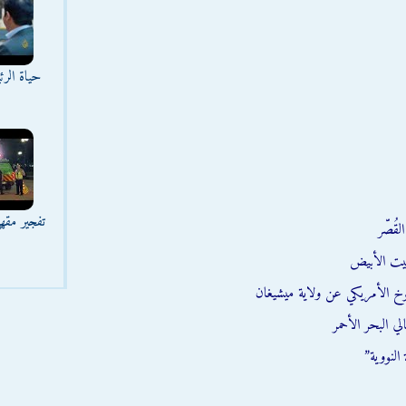
حياة الر
تفجير مقه
قُصّر
يت الأبيض
وخ الأمريكي عن ولاية ميشيغان
ي البحر الأحمر
النووية”