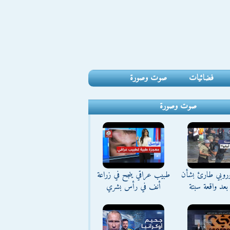
فضائيات
صوت وصورة
صوت وصورة
وروبي طارئ بشأن
طبيب عراقي ينجح في زراعة
بعد واقعة سبتة
أنف في رأس بشري