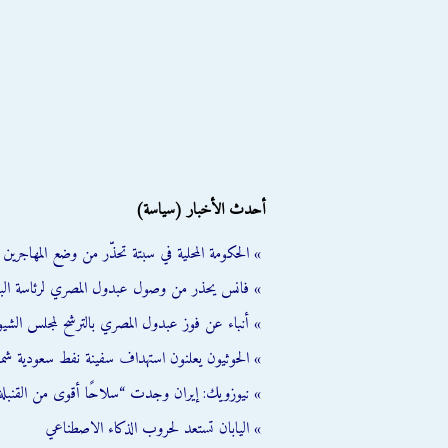
أحدث الأخبار (سياسة)
» الحكومة المحلية في سبتة تحذّر من وضع المهاجرين ال
» فانس يحذر من وصول عبدول المصري لرئاسة الب
» أنباء عن فوز عبدول المصري بالترشح لمجلس الشي
» الحوثيون يعلنون استهداف سفينة نفط سعودية شمال
» نيوزويك: إيران وجدت “سلاحًا أقوى من القنبلة 
» اليابان تستعد لحروب الذكاء الاصطناعي