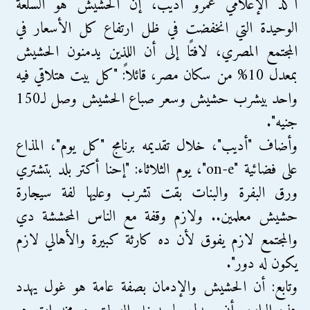
أكد الإعلامي عمرو أديب، إن الحشيش هو السلعة
الوحيدة التي انخفضت في ظل ارتفاع كل الأسعار في
المجتمع المصري، لافتًا إلى أن اللذين يدمنون الحشيش
بمعدل 10% من سكان مصر، قائلاً: "كل بيت هتلاقي فيه
واحد بيشرب حشيش وسعر صباع الحشيش وصل لـ150
جنيه".
وأضاف "أديب"، خلال تقديمه برنامج "كل يوم"، المذاع
على فضائية "on-e"، يوم الثلاثاء: "إحنا أكتر بلد بتشتري
ورق البفرة والبنات بقت تشرب وعليها لفة سيجارة
حشيش معلمين.. ولازم وقفة مع الناس المحششة دي
والمجتمع لازم يفوق لأن ده كارثة كبيرة والأهالي لازم
يكون له دور".
وتابع: أن الحشيش والإدمان بصفة عامة هو غول يهدد