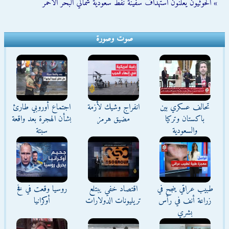
» الحوثيون يعلنون استهداف سفينة نفط سعودية شمالي البحر الأحمر
صوت وصورة
تحالف عسكري بين
انفراج وشيك لأزمة
اجتماع أوروبي طارئ
باكستان وتركيا
مضيق هرمز
بشأن الهجرة بعد واقعة
والسعودية
سبتة
طبيب عراقي ينجح في
اقتصاد خفي يبتلع
روسيا وقعت في فخ
زراعة أنف في رأس
تريليونات الدولارات
أوكرانيا
بشري