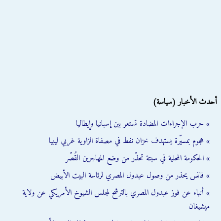
أحدث الأخبار (سياسة)
» حرب الإجراءات المضادة تستعر بين إسبانيا وإيطاليا
» هجوم بمسيّرة يستهدف خزان نفط في مصفاة الزاوية غربي ليبيا
» الحكومة المحلية في سبتة تحذّر من وضع المهاجرين القُصّر
» فانس يحذر من وصول عبدول المصري لرئاسة البيت الأبيض
» أنباء عن فوز عبدول المصري بالترشح لمجلس الشيوخ الأمريكي عن ولاية
ميشيغان