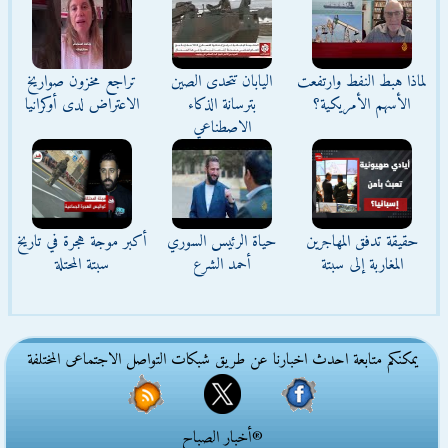
لماذا هبط النفط وارتفعت
اليابان تتحدى الصين
تراجع مخزون صواريخ
الأسهم الأمريكية؟
بترسانة الذكاء
الاعتراض لدى أوكرانيا
الاصطناعي
حقيقة تدفق المهاجرين
حياة الرئيس السوري
أكبر موجة هجرة في تاريخ
المغاربة إلى سبتة
أحمد الشرع
سبتة المحتلة
يمكنكم متابعة احدث اخبارنا عن طريق شبكات التواصل الاجتماعى المختلفة
®أخبار الصباح