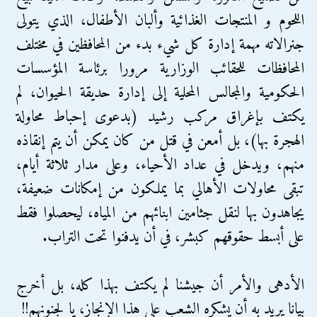
اللحوم و المنتجات الغذائية وألبان الأطفال، الذي يتولى
جنرالاته مهمة إدارة كل شيء بدء من المحافظين في مختلف
المحافظات للحقائب الوزارية مرورا برئاسة المؤسسات
الحكومية والمجالس المحلية إلى إدارة حديقة الحيوان، لم
يكتف بإغراق مركب رشيد (بدعوى إحباط محاولة
الهجرة بها)، بل أمعن في قتل من كان يمكن أن يتم إنقاذه
منهم، ويدخل في عداد الأحياء، وعلى مدار ثلاثة أيام،
تبقى محاولات الأهالي بما يملكون من إمكانات ضعيفة،
يجاهدون بها لنقل جثامين ابنائهم من المياه، ليحصلوا فقط
على أبسط حقوقهم كبشر، في أن يدفنوا تحت التراب.
الأدهى والأمر أن جيشنا لم يكتف بهذا كله، بل أخرج
بيانا يريد به أن يشكره الشعب على هذا الإنجاز، يا لجنونهم!!