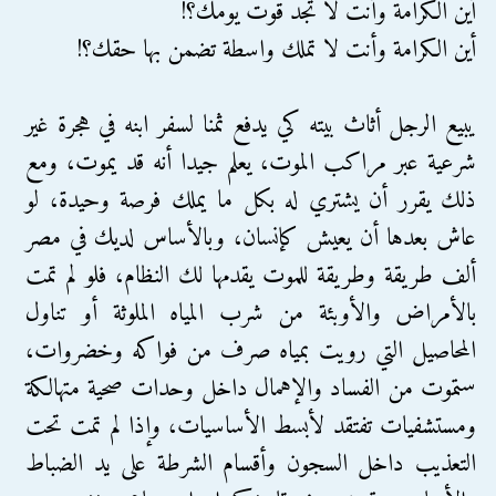
أين الكرامة وأنت لا تجد قوت يومك؟!
أين الكرامة وأنت لا تملك واسطة تضمن بها حقك؟!
يبيع الرجل أثاث بيته كي يدفع ثمنا لسفر ابنه في هجرة غير
شرعية عبر مراكب الموت، يعلم جيدا أنه قد يموت، ومع
ذلك يقرر أن يشتري له بكل ما يملك فرصة وحيدة، لو
عاش بعدها أن يعيش كإنسان، وبالأساس لديك في مصر
ألف طريقة وطريقة للموت يقدمها لك النظام، فلو لم تمت
بالأمراض والأوبئة من شرب المياه الملوثة أو تناول
المحاصيل التي رويت بمياه صرف من فواكه وخضروات،
ستموت من الفساد والإهمال داخل وحدات صحية متهالكة
ومستشفيات تفتقد لأبسط الأساسيات، وإذا لم تمت تحت
التعذيب داخل السجون وأقسام الشرطة على يد الضباط