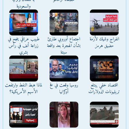
والسعودية
انفراج وشيك لأزمة
اجتماع أوروبي طارئ
طبيب عراقي ينجح في
مضيق هرمز
بشأن الهجرة بعد واقعة
زراعة أنف في رأس
سبتة
بشري
اقتصاد خفي يبتلع
روسيا وقعت في فخ
لماذا هبط النفط وارتفعت
تريليونات الدولارات
أوكرانيا
الأسهم الأمريكية؟