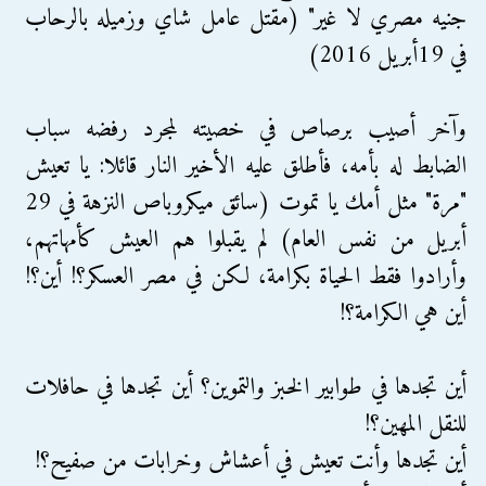
جنيه مصري لا غير" (مقتل عامل شاي وزميله بالرحاب
في 19أبريل 2016)
وآخر أصيب برصاص في خصيته لمجرد رفضه سباب
الضابط له بأمه، فأطلق عليه الأخير النار قائلا: يا تعيش
"مرة" مثل أمك يا تموت (سائق ميكروباص النزهة في 29
أبريل من نفس العام) لم يقبلوا هم العيش كأمهاتهم،
وأرادوا فقط الحياة بكرامة، لكن في مصر العسكر؟! أين؟!
أين هي الكرامة؟!
أين تجدها في طوابير الخبز والتموين؟ أين تجدها في حافلات
للنقل المهين؟!
أين تجدها وأنت تعيش في أعشاش وخرابات من صفيح؟!