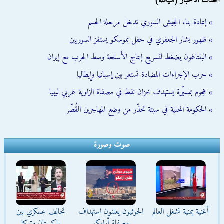
أحدث الأخبار (سياسة)
» إعادة بناء الجيش السوري تدخل مرحلة الحسم
» ظهور بشار الجعفري في حفل بموسكو يستفز السوريين
» البنتاغون يضغط لتسريع إنتاج الأسلحة وسط الحرب مع إيران
» حرب الإجراءات المضادة تستعر بين إسبانيا وإيطاليا
» هجوم بمسيّرة يستهدف خزان نفط في مصفاة الزاوية غربي ليبيا
» الحكومة المحلية في سبتة تحذّر من وضع المهاجرين القُصّر
صوت وصورة
أغنية يمنية تشغل العالم
الحوثيون يعلنون استهداف
تحالف عسكري بين
مصفاة أرامكو
باكستان وتركيا