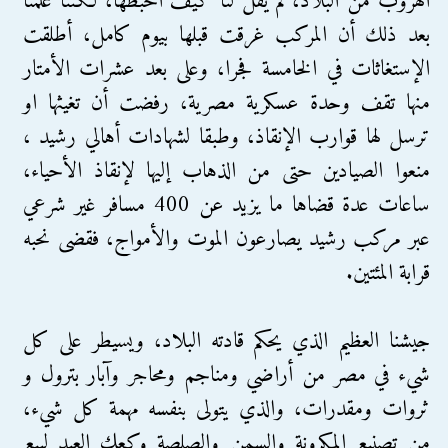
الهروب من البلاد، لم يقل لنا كيف أحبطها، لكننا علمنا
بعد ذلك أن المركب غرقت قبلها بيوم كامل، أطلقت
الإستغاثات في الخامسة فجرا، وعلى بعد عشرات الأمتار
منها تقف وحدة عسكرية مصرية، رفضت أن تغيثها او
ترسل لها قوارب الإنقاذ، وطبقا لشهادات أهالي رشيد ،
منعوا الصيادين حتى من الذهاب إليها لإنقاذ الأحياء،
ساعات عدة قضاها ما يزيد عن 400 مسافر غير شرعي
عبر مركب رشيد يصارعون الموت والأمواج، فقضى نحبه
قرابة المئتين.
جيشنا العظيم الذي يحكم قادته البلاد، ويسيطر على كل
شيء في مصر من أراضي ومناجم ومحاجر وآبار بترول و
ثروات ومقدرات، والذي يتولى بنفسه مهمة كل شيء،
من تصنيع المكرونة والسمن والصلصة وكعك العيد لبيع