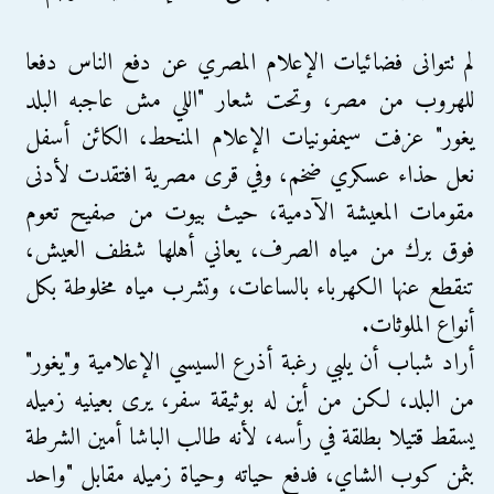
لم تتوانى فضائيات الإعلام المصري عن دفع الناس دفعا
للهروب من مصر، وتحت شعار "اللي مش عاجبه البلد
يغور" عزفت سيمفونيات الإعلام المنحط، الكائن أسفل
نعل حذاء عسكري ضخم، وفي قرى مصرية افتقدت لأدنى
مقومات المعيشة الآدمية، حيث بيوت من صفيح تعوم
فوق برك من مياه الصرف، يعاني أهلها شظف العيش،
تنقطع عنها الكهرباء بالساعات، وتشرب مياه مخلوطة بكل
أنواع الملوثات.
أراد شباب أن يلبي رغبة أذرع السيسي الإعلامية و"يغور"
من البلد، لكن من أين له بوثيقة سفر، يرى بعينيه زميله
يسقط قتيلا بطلقة في رأسه، لأنه طالب الباشا أمين الشرطة
بثمن كوب الشاي، فدفع حياته وحياة زميله مقابل "واحد