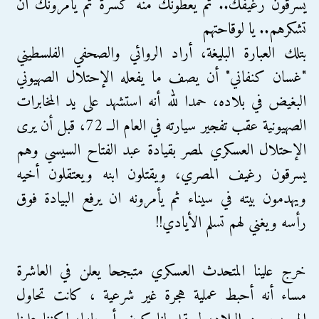
يسرقون رغيفك.. ثم يعطونك منه كسرة ثم يأمرونك أن
تشكرهم.. يا لوقاحتهم
بتلك العبارة البليغة، أراد الروائي والصحفي الفلسطيني
"غسان كنفاني" أن يصف ما يفعله الإحتلال الصهيوني
البغيض في بلاده، حمدا لله أنه استشهد على يد المخابرات
الصهيونية عقب تفجير سيارته في العام الــ 72، قبل أن يرى
الإحتلال العسكري لمصر بقيادة عبد الفتاح السيسي وهم
يسرقون رغيف المصري، ويقتلون ابنه ويعتقلون أخيه
ويهدمون بيته في سيناء ثم يأمرونه ان يرفع البيادة فوق
رأسه ويغني لهم تسلم الأيادي!!
خرج علينا المتحدث العسكري متبجحا يعلن في العاشرة
مساء أنه أحبط عملية هجرة غير شرعية ، كانت تحاول