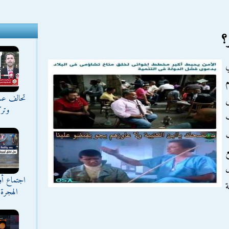
؟
تحالف عس
ى
وترك
ب
ع
ل
اجتماع أ
ة
الهجرة 