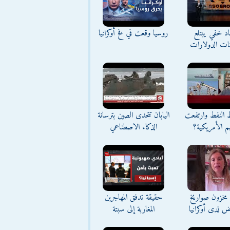
د خفي يبتلع
روسيا وقعت في فخ أوكرانيا
نات الدولارات
ط النفط وارتفعت
اليابان تتحدى الصين بترسانة
م الأمريكية؟
الذكاء الاصطناعي
مخزون صواريخ
حقيقة تدفق المهاجرين
ض لدى أوكرانيا
المغاربة إلى سبتة