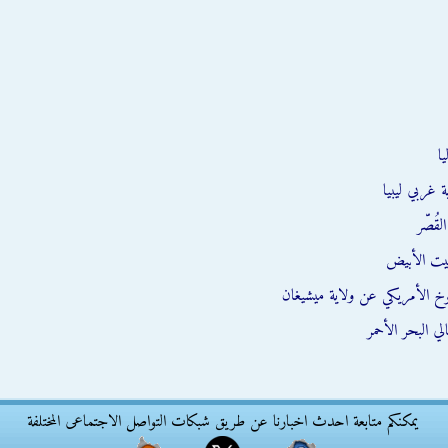
ا
 غربي ليبيا
قُصّر
يت الأبيض
وخ الأمريكي عن ولاية ميشيغان
ي البحر الأحمر
يمكنكم متابعة احدث اخبارنا عن طريق شبكات التواصل الاجتماعى المختلفة