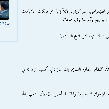
لديمقراطي، عبر "تويتر"، قائلاً إنها آخر فزلكات الاتهامات
لدنيا ربيع وآخر حلاوة يا جماعة".
حياة الر
تتمسك بتهمة نشر المناخ التشاؤمي".
لاً: "النظام سيقاوم التشاؤم بنشر غاز ثاني أكسيد الزغزغة في
ا الإخوان شماعة وحاربوا الفساد أفضل لكم؛ لأن الشعب والله