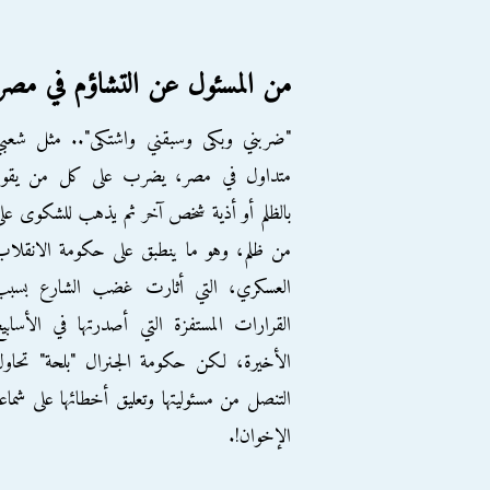
من المسئول عن التشاؤم في مصر
"ضربني وبكى وسبقني واشتكى".. مثل شعبي
متداول في مصر، يضرب على كل من يقوم
بالظلم أو أذية شخص آخر ثم يذهب للشكوى عل
من ظلم، وهو ما ينطبق على حكومة الانقلا
العسكري، التي أثارت غضب الشارع بسبب
القرارات المستفزة التي أصدرتها في الأسابي
الأخيرة، لكن حكومة الجنرال "بلحة" تحاو
التنصل من مسئوليتها وتعليق أخطائها على شماع
الإخوان!.