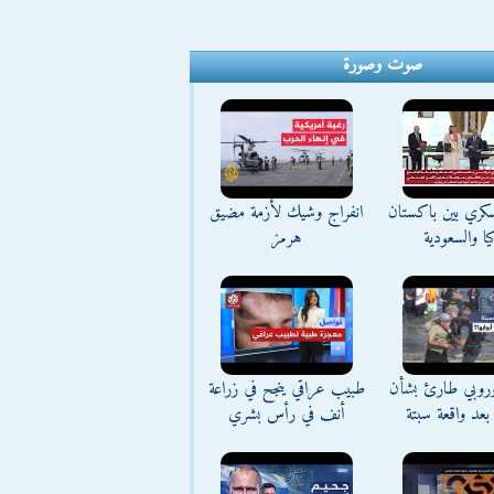
صوت وصورة
كري بين باكستان
انفراج وشيك لأزمة مضيق
يا والسعودية
هرمز
وروبي طارئ بشأن
طبيب عراقي ينجح في زراعة
بعد واقعة سبتة
أنف في رأس بشري