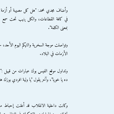
وأضاف مجدي محمد: "هل كل مصيبة أو أزمة تعصف
في كافة القطاعات، والكل ينهب تحت سمع وبصر
بمعنى الكلمة".
وتواصلت موجة السخرية والتهكم اليوم الأحد، ح
الأزمات في البلاد.
وتداول موقع الفيس بوك عبارات من قبيل :"م
ده يا خويا"، وآخر يقول "يا ولية افردي بوزك هت
وكانت داخلية الانقلاب قد أعلنت إحباط ما