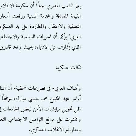
يعلم الشعب المصري جيدًا أن حكومة الانقلاب
القيمة المضافة والخدمة المدنية ورفعت أسعار
التصفية والاعتقال والمطاردة على يد العس
الذي يُشارف على الانتهاء، بحيث لم نعد قادر
ثكنات عسكرية
وأضاف العربي- في تصريحات صحفية- أن المناخ 
أواخر عهد المخلوع محمد حسني مبارك، موضحًا 
ظل تحويل ميليشيات الأمن لبعض الجامعات إل
وانتشرت على مواقع التواصل الاجتماعي التعل
ومعارضو الانقلاب العسكري.