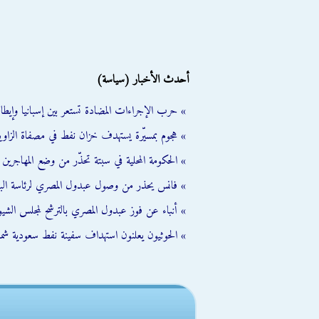
أحدث الأخبار (سياسة)
» حرب الإجراءات المضادة تستعر بين إسبانيا وإيطالي
» هجوم بمسيّرة يستهدف خزان نفط في مصفاة الزاوية
» الحكومة المحلية في سبتة تحذّر من وضع المهاجرين ال
» فانس يحذر من وصول عبدول المصري لرئاسة الب
» أنباء عن فوز عبدول المصري بالترشح لمجلس الشي
» الحوثيون يعلنون استهداف سفينة نفط سعودية شمال