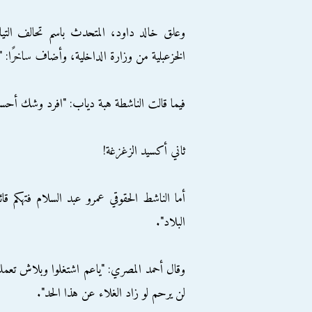
وعلق خالد داود، المتحدث باسم تحالف التيار ا
الخزعبلية من وزارة الداخلية، وأضاف ساخرًا: "ا
فيما قالت الناشطة هبة دياب: "افرد وشك أحسن 
ثاني أكسيد الزغزغة!
أما الناشط الحقوقي عمرو عبد السلام فتهكم قائ
البلاد".
وقال أحمد المصري: "ياعم اشتغلوا وبلاش تعملو
لن يرحم لو زاد الغلاء عن هذا الحد".