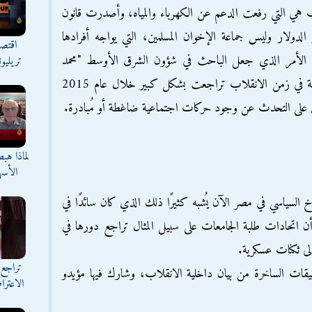
 هي التي رفعت الدعم عن الكهرباء والمياه، وأصدرت قانون
 الدولار وليس جماعة الإخوان المسلمين، التي يواجه أفرادها
اقتصا
كر؛ الأمر الذي جعل الباحث في شؤون الشرق الأوسط "محمد
تريليو
العربي" يؤكد أن الحريات السياسية والاجتماعية في زمن الانقلاب تراجعت بشكل كبير خلال عام 2015
ين على التحدث عن وجود حركات اجتماعية ضاغطة أو مُبادرة.
لماذا هب
الأسه
السياسي في مصر الآن يُشبه كثيرًا ذلك الذي كان سائدًا في
أن اتحادات طلبة الجامعات على سبيل المثال تراجع دورها في
ى ثكنات عسكرية.
تراجع 
يقات الساخرة من بيان داخلية الانقلاب، وشارك فيها مؤيدو
الاعترا