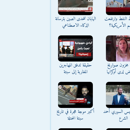
ط النفط وارتفعت
اليابان تتحدى الصين بترسانة
م الأمريكية؟
الذكاء الاصطناعي
مخزون صواريخ
حقيقة تدفق المهاجرين
ض لدى أوكرانيا
المغاربة إلى سبتة
ئيس السوري أحمد
أكبر موجة هجرة في تاريخ
الشرع
سبتة المحتلة