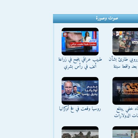
صوت وصورة
وروبي طارئ بشأن
طبيب عراقي ينجح في زراعة
بعد واقعة سبتة
أنف في رأس بشري
د خفي يبتلع
روسيا وقعت في فخ أوكرانيا
نات الدولارات