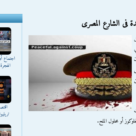
دة فى الشارع المصرى
ي
اجتماع أ
ن
الهجرة 
ل
ن
اقتصا
تريليو
لوكوز أو محلول الملح.