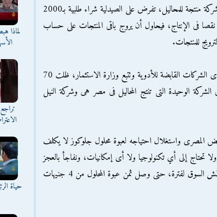
وأوضح فتحي أن شركة النصر، التى تعتبر أكبر شركة منتجة للمحاليل، تفرض على الصيدلية شراء طلبية بـ2000
 نقصا فى الإنتاج، فيحاول أن يروج باقى المنتجات على حساب
لماذا هب
ترويج للمنتجات.
الأسه
وأشار إلى أن شركة النصر للمحاليل الطبية، إحدى الشركات القابضة للأدوية وتتبع وزارة الاستثمار، ظلت 70
لشركة الوحيدة التى تنتج المحاليل فى مصر هى وشركة النيل
تراجع 
الاعترا
ريض المصرى واستغلال احتياجه لعبوة محلول جلوكوز لا يكلف
لا تحتاج إلى أي تكنولوجيا ولا أى إمكانيات، ونفاجأ بالعجز
فيها، وبعد ذلك قام الجيش بإنقاذ الشعب وعطش السوق لفترة، حتى وصل ثمن عبوة المحلول من 4 جنيهات
حياة الر