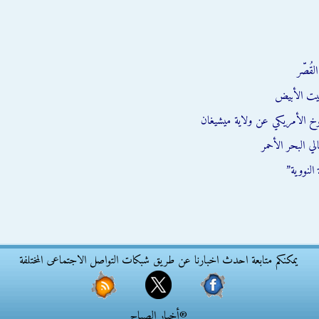
قُصّر
يت الأبيض
وخ الأمريكي عن ولاية ميشيغان
ي البحر الأحمر
النووية”
يمكنكم متابعة احدث اخبارنا عن طريق شبكات التواصل الاجتماعى المختلفة
®أخبار الصباح