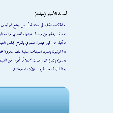
أحدث الأخبار (سياسة)
» الحكومة المحلية في سبتة تحذّر من وضع المهاجرين ال
» فانس يحذر من وصول عبدول المصري لرئاسة الب
» أنباء عن فوز عبدول المصري بالترشح لمجلس الشي
» الحوثيون يعلنون استهداف سفينة نفط سعودية شمال
» نيوزويك: إيران وجدت “سلاحًا أقوى من القنبلة 
» اليابان تستعد لحروب الذكاء الاصطناعي