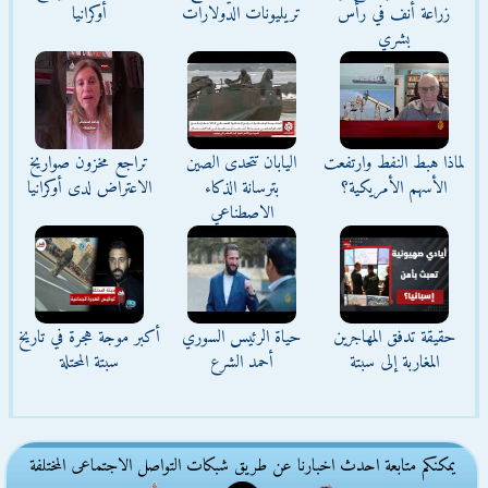
زراعة أنف في رأس
تريليونات الدولارات
أوكرانيا
بشري
لماذا هبط النفط وارتفعت
اليابان تتحدى الصين
تراجع مخزون صواريخ
الأسهم الأمريكية؟
بترسانة الذكاء
الاعتراض لدى أوكرانيا
الاصطناعي
حقيقة تدفق المهاجرين
حياة الرئيس السوري
أكبر موجة هجرة في تاريخ
المغاربة إلى سبتة
أحمد الشرع
سبتة المحتلة
يمكنكم متابعة احدث اخبارنا عن طريق شبكات التواصل الاجتماعى المختلفة