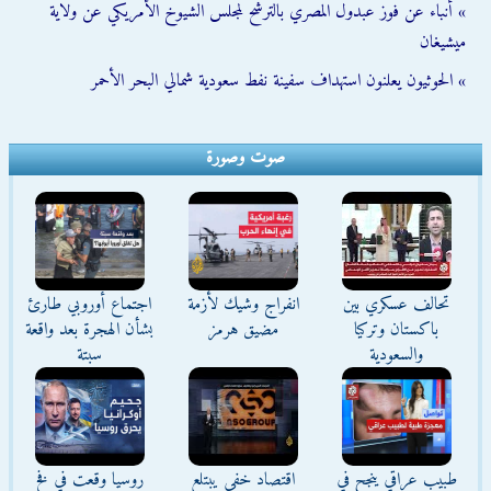
» أنباء عن فوز عبدول المصري بالترشح لمجلس الشيوخ الأمريكي عن ولاية
ميشيغان
» الحوثيون يعلنون استهداف سفينة نفط سعودية شمالي البحر الأحمر
صوت وصورة
تحالف عسكري بين
انفراج وشيك لأزمة
اجتماع أوروبي طارئ
باكستان وتركيا
مضيق هرمز
بشأن الهجرة بعد واقعة
والسعودية
سبتة
طبيب عراقي ينجح في
اقتصاد خفي يبتلع
روسيا وقعت في فخ