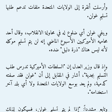
وأرسلت أنقرة إلى الولايات المتحدة ملفات تدعم طلبها
تسليم غولن.
وينفي غولن أي ضلوع له في محاولة الانقلاب، وقال أحد
محاميه الأميركيين الأسبوع الماضي إنه لن يتم تسليم موكله
لأنه ليس هناك "ذرة دليل" ضده.
وإذ قال وزير العدل إن "السلطات الأميركية تدرس طلب
التسليم بجدية"، أشار في المقابل إلى أن "غولن فقد صفته
كدمية، ولم يعد بوسع الولايات المتحدة ولا أي بلد آخر
استخدامه".
وتابع مشدداً: "إذا لم يتم تسليم غولن، فسيكون لذلك