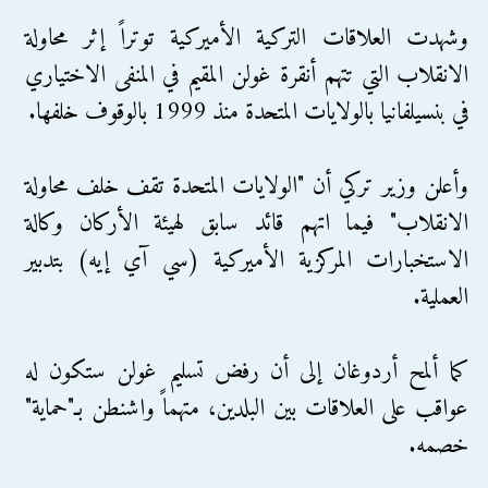
وشهدت العلاقات التركية الأميركية توتراً إثر محاولة
الانقلاب التي تتهم أنقرة غولن المقيم في المنفى الاختياري
في بنسيلفانيا بالولايات المتحدة منذ 1999 بالوقوف خلفها.
وأعلن وزير تركي أن "الولايات المتحدة تقف خلف محاولة
الانقلاب" فيما اتهم قائد سابق لهيئة الأركان وكالة
الاستخبارات المركزية الأميركية (سي آي إيه) بتدبير
العملية.
كما ألمح أردوغان إلى أن رفض تسليم غولن ستكون له
عواقب على العلاقات بين البلدين، متهماً واشنطن بـ"حماية"
خصمه.