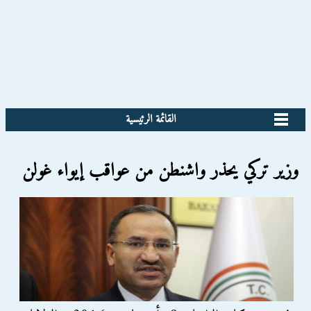
القائمة الرئيسية
وزير تركي يحذر واشنطن من عواقب إيواء غولن