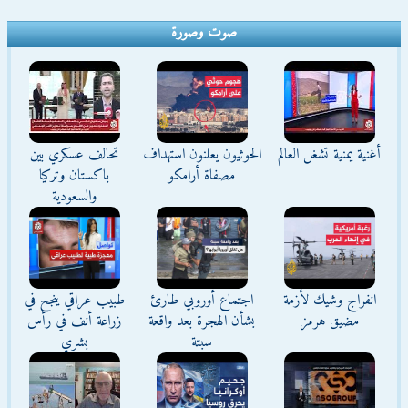
صوت وصورة
أغنية يمنية تشغل العالم
الحوثيون يعلنون استهداف
تحالف عسكري بين
مصفاة أرامكو
باكستان وتركيا
والسعودية
انفراج وشيك لأزمة
اجتماع أوروبي طارئ
طبيب عراقي ينجح في
مضيق هرمز
بشأن الهجرة بعد واقعة
زراعة أنف في رأس
سبتة
بشري