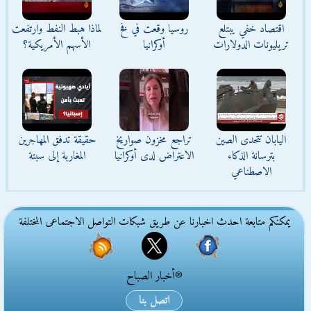
اقتصاد خفي يبتلع
روسيا وقعت في فخ
لماذا هبط النفط وارتفعت
تريليونات الدولارات
أوكرانيا
الأسهم الأمريكية؟
اليابان تتحدى الصين
تراجع مخزون صواريخ
حقيقة تدفق المهاجرين
بترسانة الذكاء
الاعتراض لدى أوكرانيا
المغاربة إلى سبتة
الاصطناعي
يمكنكم متابعة احدث اخبارنا عن طريق شبكات التواصل الاجتماعى المختلفة
®أخبار الصباح
اتصل بنا