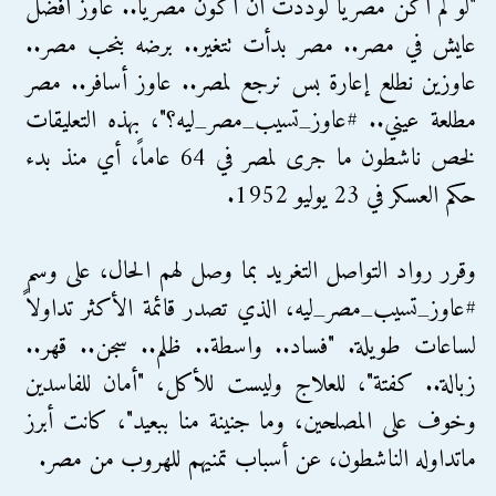
"لو لم أكن مصرياً لوددت أن أكون مصرياً.. عاوز أفضل
عايش في مصر.. مصر بدأت تتغير.. برضه بنحب مصر..
عاوزين نطلع إعارة بس نرجع لمصر.. عاوز أسافر.. مصر
مطلعة عيني.. #عاوز_تسيب_مصر_ليه؟"، بهذه التعليقات
لخص ناشطون ما جرى لمصر في 64 عاماً، أي منذ بدء
حكم العسكر في 23 يوليو 1952.
وقرر رواد التواصل التغريد بما وصل لهم الحال، على وسم
#عاوز_تسيب_مصر_ليه، الذي تصدر قائمة الأكثر تداولاً
لساعات طويلة. "فساد.. واسطة.. ظلم.. سجن.. قهر..
زبالة.. كفتة"، للعلاج وليست للأكل، "أمان للفاسدين
وخوف على المصلحين، وما جنينة منا ببعيد"، كانت أبرز
ماتداوله الناشطون، عن أسباب تمنيهم للهروب من مصر.