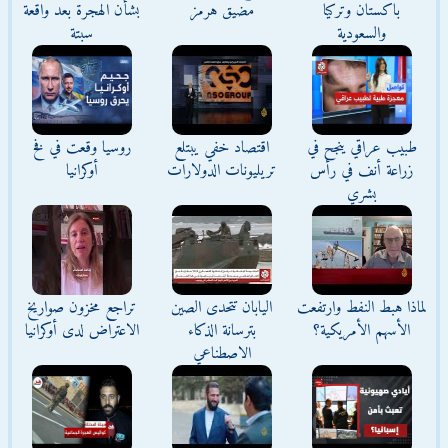
باكستان وتركيا
مضيق هرمز
بشأن الهجرة بعد واقعة
والسعودية
سبتة
طبيب عراقي ينجح في
اقتصاد خفي يبتلع
روسيا وقعت في فخ
زراعة أنف في رأس
تريليونات الدولارات
أوكرانيا
بشري
لماذا هبط النفط وارتفعت
اليابان تتحدى الصين
تراجع مخزون صواريخ
الأسهم الأمريكية؟
بترسانة الذكاء
الاعتراض لدى أوكرانيا
الاصطناعي