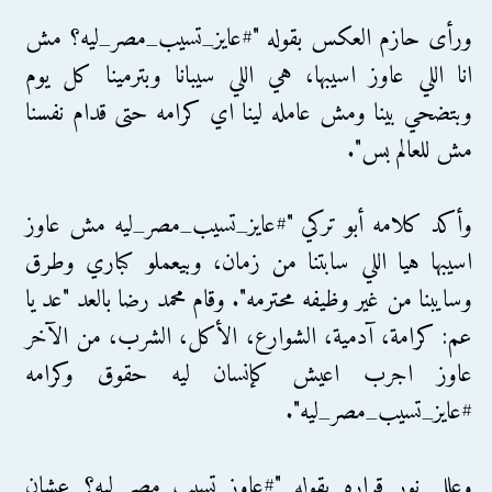
ورأى حازم العكس بقوله "‏#عايز_تسيب_مصر_ليه؟ مش
انا اللي عاوز اسيبها، هي اللي سيبانا وبترمينا كل يوم
وبتضحي بينا ومش عامله لينا اي كرامه حتى قدام نفسنا
مش للعالم بس".
وأكد كلامه أبو تركي "#عايز_تسيب_مصر_ليه مش عاوز
اسيبها هيا اللي سابتنا من زمان، وبيعملو كباري وطرق
وسايبنا من غير وظيفه محترمه". وقام محمد رضا بالعد "‏عد يا
عم: كرامة، آدمية، الشوارع، الأكل، الشرب، من الآخر
عاوز اجرب اعيش كإنسان ليه حقوق وكرامه
#عايز_تسيب_مصر_ليه".
وعلل نور قراره بقوله "#عاوز_تسيب_مصر_ليه؟ عشان