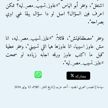
اشتغل"، وسخر أبو الياس "#عاوز_تسيب_مصر_ليه؟ ممكن
اعرف فين السؤال؟ اصل لو دا سؤال يبقا غبي اوي
بصراحه".
وسخر "مصطفافيتش"، قائلاً: "#عايز_تسيب_مصر_ليه، انا
مش عاوز اسيبها، انا عاوزها هيا اللي تسيبني"، وسخر عطية
"قبل ما اكتب عاوز ورقه اجابه زياده لو سمحت
#عايز_تسيب_مصر_ليه".
مشاركة
سياسة | المصدر: العربي الجديد - أحمد عزب | تاريخ النشر : الثلاثاء 12 يوليو 2016