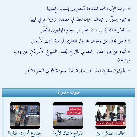
» حرب الإجراءات المضادة تستعر بين إسبانيا وإيطاليا
» هجوم بمسيّرة يستهدف خزان نفط في مصفاة الزاوية غربي ليبيا
» الحكومة المحلية في سبتة تحذّر من وضع المهاجرين القُصّر
» فانس يحذر من وصول عبدول المصري لرئاسة البيت الأبيض
» أنباء عن فوز عبدول المصري بالترشح لمجلس الشيوخ الأمريكي عن ولاية
ميشيغان
» الحوثيون يعلنون استهداف سفينة نفط سعودية شمالي البحر الأحمر
صوت وصورة
تحالف عسكري بين
انفراج وشيك لأزمة
اجتماع أوروبي طارئ