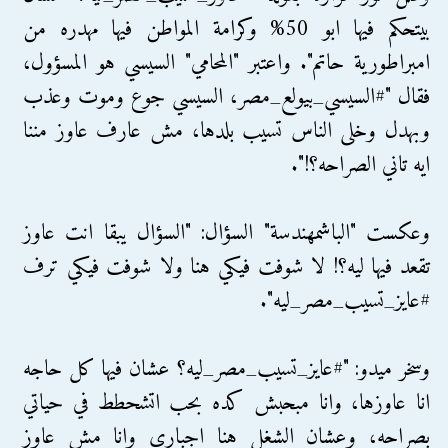
بيتحكم فيها ابو 50% وكرامة المواطن فيها مهدره من
امبراطورية حاتم". واعتبر "المحامي" السيسي هو المسؤول،
فقال "#السيسي_بيولع_مصر، السيسي جوع وموت وعذب
وبهدل وخلى الناس تسيب بلدها، مش عارف عاوز مننا
ايه تاني الصراحه؟!".
وعكست "الباشمهندسة" السؤال: "‏السؤال يبقا انت عاوز
تقعد فيها ليه؟! لا شوفت فيكي هنا ولا شوفت فيكي ترف
#عايز_تسيب_مصر_ليه".
وسخر ميدو: "#عايز_تسيب_مصر_ليه؟ عشان فيها كل حاجه
انا عاوزها، وانا مبحبش كده بحب اتشحطط في حياتي
بصراحه، وعشان الشغل هنا اجباري وانا مش عاوز