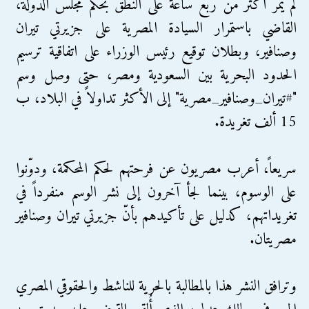
لم يمرّ أكثر من ربع ساعة على النطق بحكم مجلس الدولة،
القاضي باستمرار السيادة المصرية على جزيرتي تيران
وصنافير، وبطلان توقيع رئيس الوزراء على اتفاقية ترسيم
الحدود البحرية بين السعودية ومصر، حتى وصل وسم
"#تيران_وصنافير_مصرية" إلى الأكثر تداولاً في البلاد، ب
15 ألف تغريدة.
سريعاً، أعرب مصريون عن فرحتهم لحكم المحكمة، ودوّنوا
على الوسوم، بينما لجأ آخرون إلى نشر الوسم منفرداً في
تغريداتهم، كدليل على تأكيدهم بأنّ جزيرتي تيران وصنافير
مصريتان.
وترافق النشر هذا بالمطالبة بالحرية للناشط والحقوقي المصري