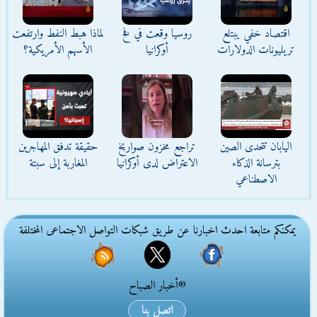
اقتصاد خفي يبتلع
روسيا وقعت في فخ
لماذا هبط النفط وارتفعت
تريليونات الدولارات
أوكرانيا
الأسهم الأمريكية؟
اليابان تتحدى الصين
تراجع مخزون صواريخ
حقيقة تدفق المهاجرين
بترسانة الذكاء
الاعتراض لدى أوكرانيا
المغاربة إلى سبتة
الاصطناعي
يمكنكم متابعة احدث اخبارنا عن طريق شبكات التواصل الاجتماعى المختلفة
®أخبار الصباح
اتصل بنا