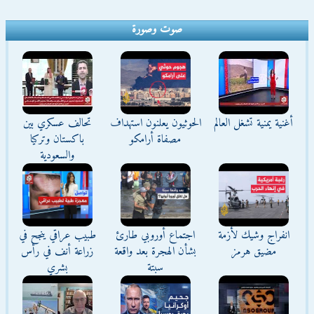
صوت وصورة
أغنية يمنية تشغل العالم
الحوثيون يعلنون استهداف
تحالف عسكري بين
مصفاة أرامكو
باكستان وتركيا
والسعودية
انفراج وشيك لأزمة
اجتماع أوروبي طارئ
طبيب عراقي ينجح في
مضيق هرمز
بشأن الهجرة بعد واقعة
زراعة أنف في رأس
سبتة
بشري