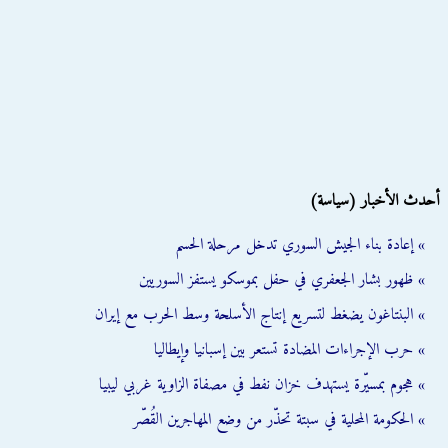
أحدث الأخبار (سياسة)
» إعادة بناء الجيش السوري تدخل مرحلة الحسم
» ظهور بشار الجعفري في حفل بموسكو يستفز السوريين
» البنتاغون يضغط لتسريع إنتاج الأسلحة وسط الحرب مع إيران
» حرب الإجراءات المضادة تستعر بين إسبانيا وإيطاليا
» هجوم بمسيّرة يستهدف خزان نفط في مصفاة الزاوية غربي ليبيا
» الحكومة المحلية في سبتة تحذّر من وضع المهاجرين القُصّر