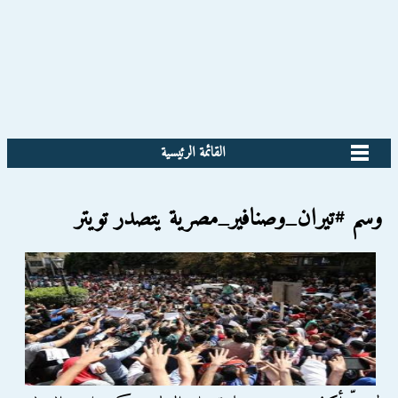
القائمة الرئيسية
وسم #تيران_وصنافير_مصرية يتصدر تويتر