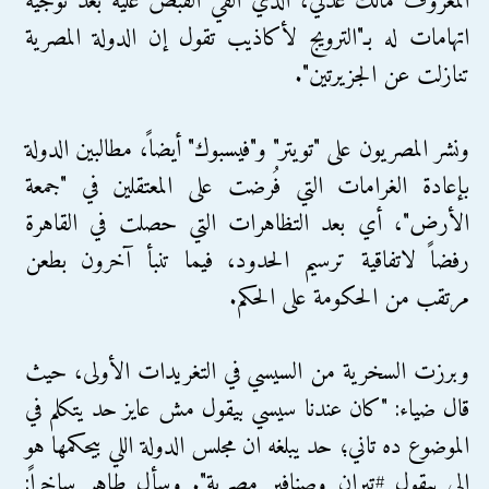
المعروف مالك عدلي، الذي أُلقي القبض عليه بعد توجيه
اتهامات له بـ"الترويج لأكاذيب تقول إن الدولة المصرية
تنازلت عن الجزيرتين".
ونشر المصريون على "تويتر" و"فيسبوك" أيضاً، مطالبين الدولة
بإعادة الغرامات التي فُرضت على المعتقلين في "جمعة
الأرض"، أي بعد التظاهرات التي حصلت في القاهرة
رفضاً لاتفاقية ترسيم الحدود، فيما تنبأ آخرون بطعن
مرتقب من الحكومة على الحكم.
وبرزت السخرية من السيسي في التغريدات الأولى، حيث
قال ضياء: "كان عندنا سيسي بيقول مش عايز حد يتكلم في
الموضوع ده تاني؛ حد يبلغه ان مجلس الدولة اللي بيحكمها هو
الي بيقول #تيران_وصنافير_مصرية". وسأل طاهر ساخراً: