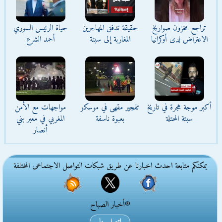
تراجع مخزون صواريخ
حقيقة تدفق المهاجرين
حياة الرئيس السوري
الاعتراض لدى أوكرانيا
المغاربة إلى سبتة
أحمد الشرع
أكبر موجة هجرة في تاريخ
تفجير مقهى في موسكو
مواجهات مع الأمن
سبتة المحتلة
بعبوة ناسفة
المغربي في معبر بني
أنصار
يمكنكم متابعة احدث اخبارنا عن طريق شبكات التواصل الاجتماعى المختلفة
®أخبار الصباح