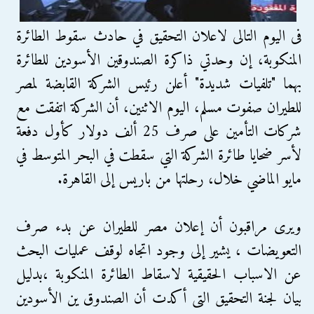
فى اليوم التالى لاعلان التحقيق في حادث سقوط الطائرة
المنكوبة، إن وحدتي ذاكرة الصندوقين الأسودين للطائرة
بهما "تلفيات شديدة" أعلن رئيس الشركة القابضة لمصر
للطيران صفوت مسلم، اليوم الاثنين، أن الشركة اتفقت مع
شركات التأمين على صرف 25 ألف دولار كأول دفعة
لأسر ضحايا طائرة الشركة التي سقطت في البحر المتوسط في
مايو الماضي خلال، رحلتها من باريس إلى القاهرة.
ويرى مراقبون أن إعلان مصر للطيران عن بدء صرف
التعويضات ، يشير إلى وجود اتجاه لوقف عمليات البحث
عن الاسباب الحقيقية لاسقاط الطائرة المنكوبة ،بدليل
بيان لجنة التحقيق التى أكدت أن الصندوق ين الأسودين