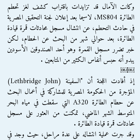
وكانت الآمال قد تزايدات باقتراب كشف لغز تحطم
الطائرة MS804، لاسيما بعد إعلان لجنة التحقيق المصرية
في حادث التحطم، عن انتشال مسجل محادثات قمرة قيادة
الطائرة، بعد حوالي شهر من البحث عن الحطام، لكن
خبر تضرر مسجل القمرة وهو أحد الصندوقين الأسودين
يبدو أنه حبس أنفاس الكثير من المتابعين .
￼￼
إذ أفادت اللجنة أن "السفينة (Lethbridge John)
المؤجرة من الحكومة المصرية للمشاركة في أعمال البحث
عن حطام الطائرة A320 التي سقطت في مياه البحر
المتوسط الشهر الماضي، تمكنت من العثور على مسجل
محادثات قمرة قيادة الطائرة .
وقد جرت عملية انتشاله على عدة مراحل، حيث وجد في