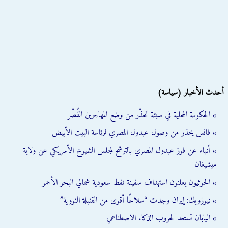
أحدث الأخبار (سياسة)
» الحكومة المحلية في سبتة تحذّر من وضع المهاجرين القُصّر
» فانس يحذر من وصول عبدول المصري لرئاسة البيت الأبيض
» أنباء عن فوز عبدول المصري بالترشح لمجلس الشيوخ الأمريكي عن ولاية
ميشيغان
» الحوثيون يعلنون استهداف سفينة نفط سعودية شمالي البحر الأحمر
» نيوزويك: إيران وجدت “سلاحًا أقوى من القنبلة النووية”
» اليابان تستعد لحروب الذكاء الاصطناعي