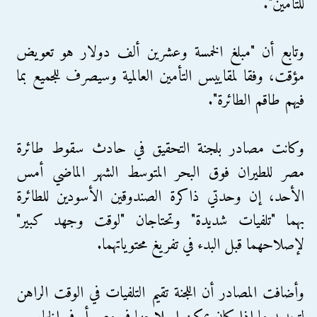
للتأمين".
وتابع أن "مبلغ الخمسة وعشرين ألف دولار هو تعويض
مؤقت، وفقا لمقاييس التأمين العالمية وسيصرف للجميع بما
فيهم طاقم الطائرة".
وكانت مصادر بلجنة التحقيق في حادث سقوط طائرة
مصر للطيران فوق البحر المتوسط الشهر الماضي أمس
الأحد، إن وحدتي ذاكرة الصندوقين الأسودين للطائرة
بهما "تلفيات شديدة" وتحتاجان "لوقت وجهد كبير"
لإصلاحهما قبل البدء في تفريغ محتوياتهما.
وأضافت المصادر أن اللجنة تقيم التلفيات في الوقت الراهن