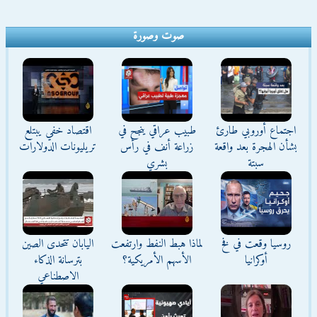
صوت وصورة
اجتماع أوروبي طارئ
طبيب عراقي ينجح في
اقتصاد خفي يبتلع
بشأن الهجرة بعد واقعة
زراعة أنف في رأس
تريليونات الدولارات
سبتة
بشري
روسيا وقعت في فخ
لماذا هبط النفط وارتفعت
اليابان تتحدى الصين
أوكرانيا
الأسهم الأمريكية؟
بترسانة الذكاء
الاصطناعي