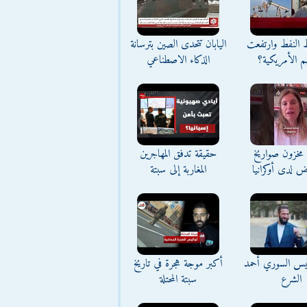
ط النفط وارتفعت
اليابان تتحدى الصين بترسانة
م الأمريكية؟
الذكاء الاصطناعي
مخزون صواريخ
حقيقة تدفق المهاجرين
ض لدى أوكرانيا
المغاربة إلى سبتة
ئيس السوري أحمد
أكبر موجة هجرة في تاريخ
الشرع
سبتة المحتلة