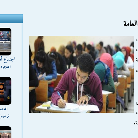
لعامة
اجتماع أ
ة
الهجرة 
ه
اقتصا
تريليو
ة.