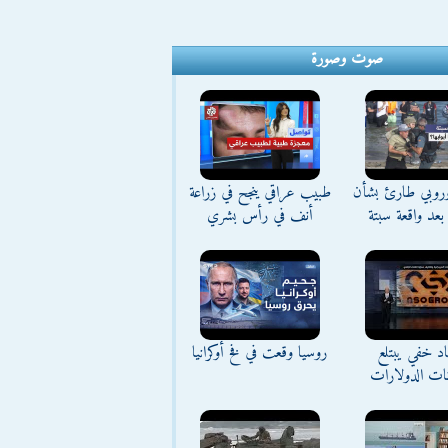
صوت وصورة
وروبي طارئ بشأن
طبيب عراقي ينجح في زراعة
بعد واقعة سبتة
أنف في رأس بشري
د خفي يبتلع
روسيا وقعت في فخ أوكرانيا
نات الدولارات