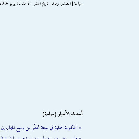
سياسة | المصدر: رصد | تاريخ النشر : الأحد 12 يونيو 2016
أحدث الأخبار (سياسة)
» الحكومة المحلية في سبتة تحذّر من وضع المهاجرين ال
» فانس يحذر من وصول عبدول المصري لرئاسة الب