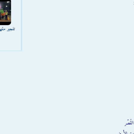
تفجير مقه
قُصّر
يت الأبيض