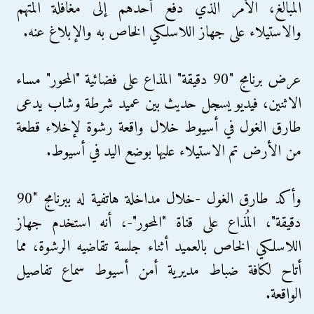
المبالغ، الأمر الذي دفع أحدهم إلى مغافلة المتهم
والاستيلاء على جهاز اللاسلكي الخاص به والإبلاغ عنه.
عرض برنامج "90 دقيقة" المذاع على فضائية "المحور" مساء
الاثنين، فيديو يسجل حديث بين عميد شرطة وشاب يدعى
طارق الغول في أسيوط خلال واقعة رشوة لإخلاء قطعة
من الأرض تم الاستيلاء عليها بوضع اليد في أسيوط.
وأكد طارق الغول -خلال مداخلة هاتفية له ببرنامج "90
دقيقة"، المُذاع على قناة "المحور"-، أنه استخدم جهاز
اللاسلكي الخاص بالعميد أثناء جلسة تقاضيه الرشوة، مما
أتاح لكافة ضباط مديرية أمن أسيوط سماع تفاصيل
الواقعة.