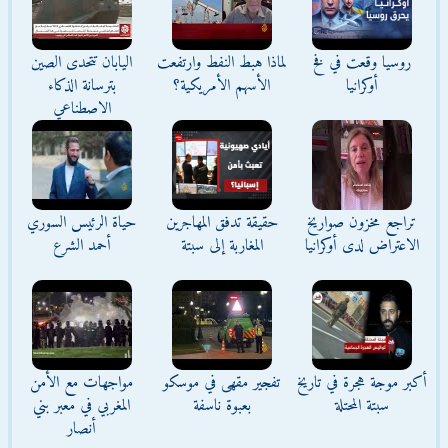
روسيا وقعت في فخ
لماذا هبط النفط وارتفعت
اليابان تتحدى الصين
أوكرانيا
الأسهم الأمريكية؟
بترسانة الذكاء
الاصطناعي
تراجع مخزون صواريخ
حقيقة تدفق المهاجرين
حياة الرئيس السوري
الاعتراض لدى أوكرانيا
المغاربة إلى سبتة
أحمد الشرع
أكبر موجة هجرة في تاريخ
تفجير مقهى في موسكو
مواجهات مع الأمن
سبتة المحتلة
بعبوة ناسفة
المغربي في معبر بني
أنصار