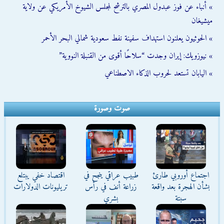
» أنباء عن فوز عبدول المصري بالترشح لمجلس الشيوخ الأمريكي عن ولاية
ميشيغان
» الحوثيون يعلنون استهداف سفينة نفط سعودية شمالي البحر الأحمر
» نيوزويك: إيران وجدت “سلاحًا أقوى من القنبلة النووية”
» اليابان تستعد لحروب الذكاء الاصطناعي
صوت وصورة
اجتماع أوروبي طارئ
طبيب عراقي ينجح في
اقتصاد خفي يبتلع
بشأن الهجرة بعد واقعة
زراعة أنف في رأس
تريليونات الدولارات
سبتة
بشري