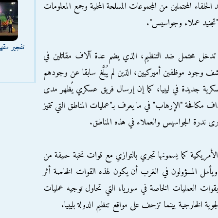
حلفاء المحتملين من المجموعات المسلحة المحلية وجمع المعلومات
 "تجنيد عملاء وجواسيس".
تفجير مقه
دخل محتمل ضد التنظيم، الذي يضم عدة آلاف مقاتلين في
ف وجود موظفين أميركيين، الذين لم يُبلَّغ سابقا عن وجودهم
سكرية جديدة في ليبيا، كما إن إرسال فريق عسكري يُظهر مدى
ف مكافحة "الإرهاب" في ما يعرف بـ"عمليات المناطق التي تتميز
رى ندرة الجواسيس والعملاء في هذه المناطق.
أمريكية كما يسمونها تجري بالتوازي مع قوات نخبة حليفة من
ويأمل المسؤولون في الغرب أن يكون لهذه القوات الخاصة أثر
ة بقوات العمليات الخاصة في سوريا، التي تحاول توجيه عمليات
وية الخارجية بينما تزحف على مواقع تنظيم الدولة بليبيا.