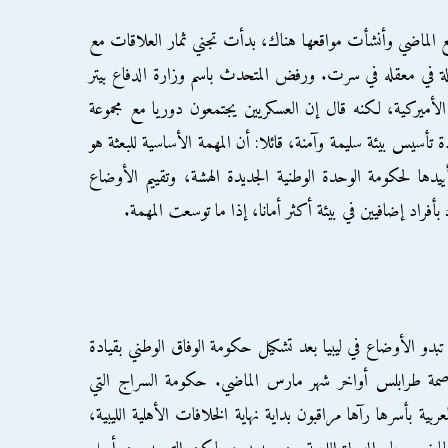
ربيع الماضي وأنشأت مواقعها هناك، بدأت تجني ثمار العلاقات مع
 في معقله في سرت. ورفض المتحدث باسم وزارة الدفاع بيتر
أميركية، لكنه قال إن العسكريين يجتمعون دوريا مع مجموعة
دة تأسيس بيئة سليمة وآمنة، قائلا: أن المهمة الأساسية للبعثة هو
يدها لحكومة الوحدة الوطنية الجديدة الهشة، وتقييم الأوضاع
أفراد إضافيين في بيئة أكثر أمانا، إذا ما توسعت المهمة.
دو الأوضاع في ليبيا بعد تشكيل حكومة الوفاق الوطني بقيادة
عاصمة طرابلس أواخر شهر مارس الماضي. حكومة السراج التي
ة بأسرها رآها مراقبون بداية نهاية الخلافات الأهلية الليبية،