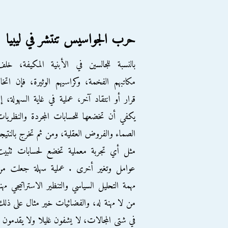
حرب الجواسيس تنتشر في ليبيا
بالنسبة للجالسين في الأبنية المكيفة، خل
مكاتبهم الفخمة، وكراسيهم الوثيرة، فإن اتخا
قرار أو انتقاد آخر، عملية في غاية السهولة، إ
يكفي أن تخضعها للحسابات المجردة والنظريا
الصماء والفروض العقلية، ومن ثم تخرج بالنتيج
مثل أي تجربة معملية تخضع لحسابات تثبيت
عوامل وتغير أخرى . عملية سهلة جعلت من
مهمة التحليل السياسي والتنظير الاستراتيجي مهن
من لا مهنة له، والفضائيات خير مثال على ذل
في شتى المجالات، لا يشفون غليلا ولا يقدمون