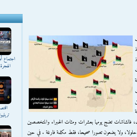
ف
ذ
اجتماع أ
ذ
الهجرة 
ت
ة
اقتصا
ة
تريليو
ك، فالشاشات تضج يوميا بعشرات ومئات الخبراء والمتخصصين
 حلولا، ولا يضعون تصورا صحيحا، فقط مكلمة فارغة . في حين