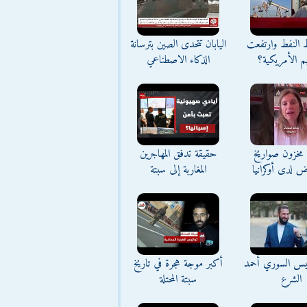
ط النفط وارتفعت
اليابان تتحدى الصين بترسانة
م الأمريكية؟
الذكاء الاصطناعي
مخزون صواريخ
حقيقة تدفق المهاجرين
ض لدى أوكرانيا
المغاربة إلى سبتة
ئيس السوري أحمد
أكبر موجة هجرة في تاريخ
الشرع
سبتة المحتلة