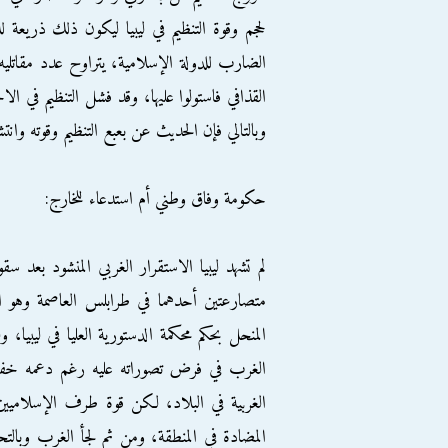
لحجم وقوة التنظيم في ليبيا ليكون ذلك ذريعة لل
القذافي فاستولوا عليها، وقد فشل التنظيم في 
وبالتالي فإن الحديث عن بعبع التنظيم وقوته وا
حكومة وفاق وطني أم استدعاء للخارج:
لم تشهد ليبيا الاستقرار الغربي المنشود بعد 
متصارعتين أحدهما في طرابلس العاصمة وهو الم
المنحل بحكم محكمة الدستورية العليا في ليبيا
الغرب في فرض تصوراته عليه رغم دعمه خفية
الغربية في البلاد، لكن قوة طرف الإسلاميين ه
المضادة في المنطقة، ومن ثم لجأ الغرب وبالتحد