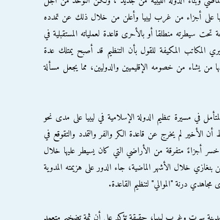
اضي وبناء الدولة الليبية من جديد ، ولكن التوحد من أجل
عليا على أجزاء من غرب ليبيا وأعلن من خلال ذلك عن تمدده
قعة تحت سيطرته منطلقا أو بالأحرى قاعدة لعملياته المستقبلية في
سيري المكاتب المكيفة للقول بأن التنظيم قد أصبح يمتلك عدة
من يشاء من خصومه الإقليميين والدوليين، مما يجعل مسألة
أمل في مسيرة تنظيم الدولة الإسلامية في ليبيا على مدى نحو
ن الأخير لم يخرج عن قاعدة الكر والفر والتمدد والتقوقع في
خسر أجزاءً متفرقة من الأراضي التي كان يسيطر عليها خلال
ن بنغازي خلال الأشهر الماضية، جاء الدور على هزيمته المدوية
جاهدي درنة "الموالي" لتنظيم القاعدة.
مدينة سرت وغرب ليبيا، حقيقة تؤكد على أن ثمة تضخيم متعمد