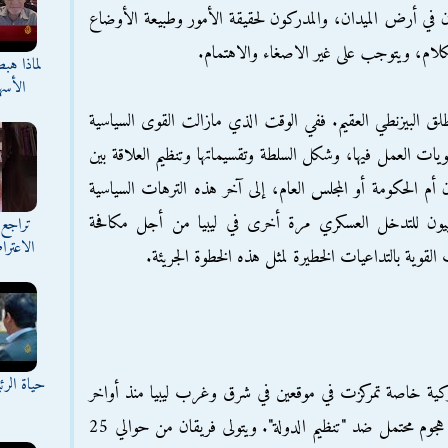
ون في أرض الميدان، والمدركون لحقيقة الأمور وطبيعة الأوضاع
ام، ويتوجب على غير الاصغاء والاهتمام.
لماذا هب
الأسه
منطلق البيزنطي العقيم. ففي الوقت الذي مازالت القوى السياسية
لويات العمل فيها، وشكل السلطة وتقسيماتها وتنظيم العلاقة بين
 أم الحكومة أو المجلس العام، إلى آخر هذه الترهات السياسية
وبيون للتدخل العسكري مرة أخرى في ليبيا من أجل مكافحة
تراجع 
الاعترا
قوية بالتداعيات الخطيرة لمثل هذه الخطوة الجريئة.
حياة الر
ة خاصة تمركزت في موقعين في شرق وغرب ليبيا منذ أواخر
عام 2015، كُلفت بكسب شركاء محليين قبل هجوم محتمل ضد "تنظيم الدولة". ويتولى فريقان من حوالي 25