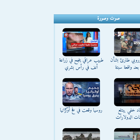
صوت وصورة
وروبي طارئ بشأن
طبيب عراقي ينجح في زراعة
بعد واقعة سبتة
أنف في رأس بشري
د خفي يبتلع
روسيا وقعت في فخ أوكرانيا
نات الدولارات