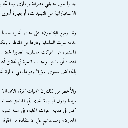
جنديا حول مدينتي مصراتة وبنغازي مهمة تحديد ال
الاستخباراتية عن التهديدات، أو بعبارة أخرى
وقد وضع البنتاجون، على مدى أشهر، خطط ت
مدينة سرت الساحلية وغيرها من المناطق. ويكش
المستمر، عن تحركات متسارعة تحضيرا لحملة ع
اعتماد أوباما على وحدات النخبة في تحقيق أهدا
بانخفاض مستوى الرؤية" وهو ما يعني بعبارة أخ
والأخطر من ذلك إن عمليات "فرق الاتصال" ال
فرنسا ودول أوروبية أخرى في المناطق نفسها. 
كبير في فعالية القوات المحلية، في مهمة شبيه
المعارضة ومساعدتهم على الاستفادة من القوة الج