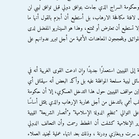
ا. وحكومة السراج الذي جاءت بتوافق دولي قبل توافق ليبي لن
ت لافتة مكافحة الارهاب، بل أستطيع أن أجزم بالقول أنها ما
 ولا تستطيع أن تعترض أو تمتنع، وهذا هو السيناريو المفضل لدى
لمواثيق ويتحججون المعاهدات الأممية من أجل تبرير عدوانهم على
 إلى الليبيين استعمارًا جديدًا وإن ادعت القوى الغربية أنه في
ليبية مسلحة الموافقة عليه بل وأكد البعض أنه سيقاتل أي
اين مواقف الليبيين حول هذا التدخل العسكري، إلا أن حكومة
 طلب أممي بالتدخل من أجل محاربة الإرهاب والذي يتمثل أساسًا
ة في 3 جماعات هي على التوالي "تنظيم الدولة الإسلامية" و"أنصار الشريعة" الليبية
ر الإعلامية كشفت أن الخطط رسمت وأن التحالف الدولي
سرت وبنغازي ودرنة ، وذلك بعد انتهاء عملية تجنيد العملاء