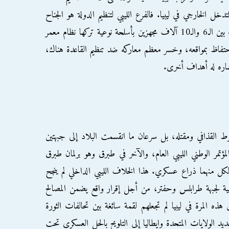
تدخل الخارجي في ليبيا. فالفرع الليبي لتنظيم الدولة هو الجناح
الضارب للدولة الإسلامية، يتراوح عدد مقاتليه بين الـ6 والـ10 آلاف مجهزين بأسلحة نوعية تركها نظام معمر
الاحتفاظ بمواقعه، وخسر معظم معاركه ضد تنظيم القاعدة هناك،
نتشاره له أهداف أخرى.
سقوط القذافي ومقتله، بل سرعان ما انقسمت البلاد إلى جبهتين
ؤتمر الوطني الليبي العام، والآخر في طبرق وهو برلمان طبرق
، ولكل منهما ذراع عسكري. هذا الخلاف الليبي الداخلي لم ينجح
 لجبهة طرابلس وحفتر، من أجل إقرار واقع يضمن المصالح
ذه المرة في ليبيا لم تجعلهم لقمة سائغة بين تحالفات الثورة
يد الولايات المتحدة وإيطاليا إلى التلويح بالحل العسكري تحت