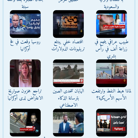
والسعودية
سبتة
طبيب عراقي ينجح في
اقتصاد خفي يبتلع
روسيا وقعت في فخ
زراعة أنف في رأس
تريليونات الدولارات
أوكرانيا
بشري
لماذا هبط النفط وارتفعت
اليابان تتحدى الصين
تراجع مخزون صواريخ
الأسهم الأمريكية؟
بترسانة الذكاء
الاعتراض لدى أوكرانيا
الاصطناعي