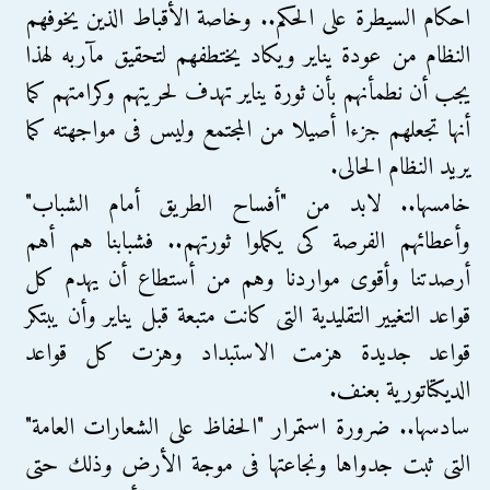
احكام السيطرة على الحكم.. وخاصة الأقباط الذين يخوفهم
النظام من عودة يناير ويكاد يختطفهم لتحقيق مآربه لهذا
يجب أن نطمأنهم بأن ثورة يناير تهدف لحريتهم وكرامتهم كما
أنها تجعلهم جزءا أصيلا من المجتمع وليس فى مواجهته كما
يريد النظام الحالى.
خامسها.. لابد من "أفساح الطريق أمام الشباب"
وأعطائهم الفرصة كى يكملوا ثورتهم.. فشبابنا هم أهم
أرصدتنا وأقوى مواردنا وهم من أستطاع أن يهدم كل
قواعد التغيير التقليدية التى كانت متبعة قبل يناير وأن يبتكر
قواعد جديدة هزمت الاستبداد وهزت كل قواعد
الديكتاتورية بعنف.
سادسها.. ضرورة استمرار "الحفاظ على الشعارات العامة"
التى ثبت جدواها ونجاعتها فى موجة الأرض وذلك حتى