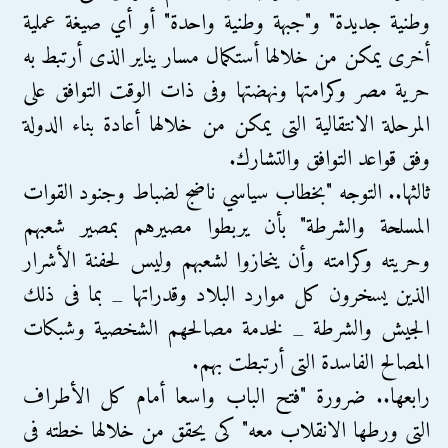
وطنية جديدة" و"جبهة وطنية واحدة" أو أي صيغة عملية
أخرى يمكن من خلالها أستكمال مسار يناير الذى أرتبط به
حرية مصر وكرامتها ونهضتها وفى ذات الوقت التوافق على
المرحلة الانتقالية التى يمكن من خلالها أعادة بناء الدولة
وفق قواعد التوافق والتشارك.
ثالثها.. التوجه "بخطاب سياسي ناضج لضباط وجنود القوات
المسلحة والشرطة" بأن يربطوا مصيرهم بمصير شعبهم
وحريته وكرامته وأن ينحازوا لشعبهم وليس لحفنة الأشرار
الذين يسخرون كل موارد البلاد وقدراتها _ بما فى ذلك
الجيش والشرطة _ لخدمة مصالحهم الشخصية وشبكات
المصالح الفاسدة التى أرتبطت بهم.
رابعها.. ضرورة "فتح الباب واسعا أمام كل الأطراف
التى ورطها الانقلاب معه" كى يحقق من خلالها خطته فى