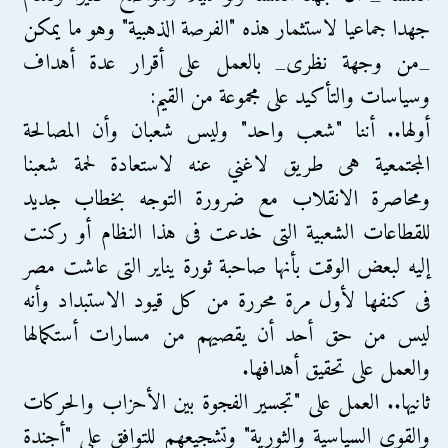
جهدا جماعيا لاستثمار هذه "الفرصة الذهبية" وهو ما يمكن
_من وجهة نظرى_ بالعمل على أقرار عدة أهداف
وسياسات والتأكيد على مجموعة من القيم:
أولها.. أننا "شعب واحد" وليس شعبان وأن المصالحة
المجتمعية هى طريق لاغني عنه لاستعادة لحمة شعبنا
ومحاصرة الانقلاب مع ضرورة التوجه بخطاب جديد
للقطاعات الشعبية التى خدعت فى هذا النظام أو ركنت
إليه لبعض الوقت بأنها صاحبة ثورة يناير التى عاشت مصر
فى كنفها لأول مرة محررة من كل قيود الاستبداد وأنه
ليس من حق أحد أن يقصيهم من مسارات أستكمالها
والعمل على تحقيق أهدافها.
ثانيها.. العمل على "تجسير الفجوة بين الأحزاب والحركات
والقوى السياسية والثورية" وتشجيعهم للتوافق على "أجندة