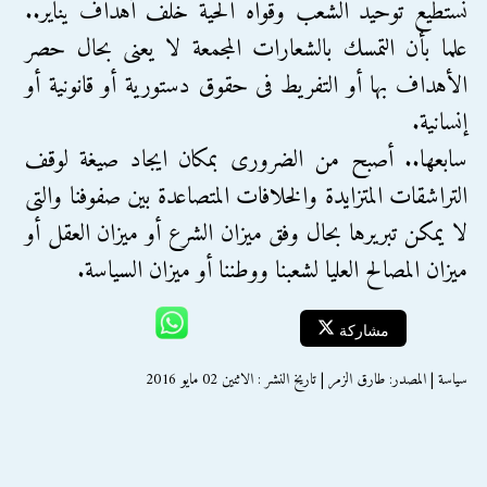
نستطيع توحيد الشعب وقواه الحية خلف أهداف يناير..
علما بأن التمسك بالشعارات المجمعة لا يعنى بحال حصر
الأهداف بها أو التفريط فى حقوق دستورية أو قانونية أو
إنسانية.
سابعها.. أصبح من الضرورى بمكان ايجاد صيغة لوقف
التراشقات المتزايدة والخلافات المتصاعدة بين صفوفنا والتى
لا يمكن تبريرها بحال وفق ميزان الشرع أو ميزان العقل أو
ميزان المصالح العليا لشعبنا ووطننا أو ميزان السياسة.
مشاركة
سياسة | المصدر: طارق الزمر | تاريخ النشر : الاثنين 02 مايو 2016