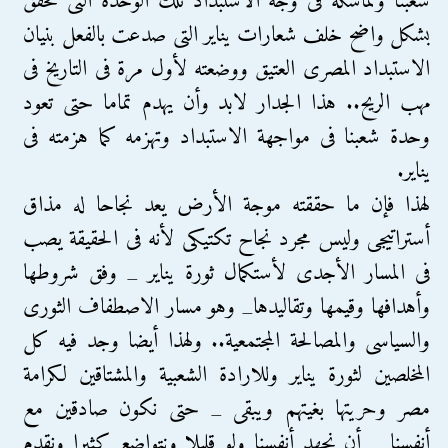
شعبنا وتماسكه فى وجه الاستبداد تلك الوحدة التى تحقق
بشكل واضح خلف شعارات يناير التى صدعت بالفعل بنيان
الاستبداد المصرى العتيق ووضعته لأول مرة فى التاريخ فى
مهب الريح.. هذا الجدار لابد وأن يهدم تماما حتى تعود
وحدة شعبنا فى مواجهة الاستبداد وتهزمه كما هزمته فى
يناير.
لهذا فإن ما حققته موجة الأرض يعد نجاحا له مذاق
أستراتيجى وليس مجرد نجاح تكتيكى لأنه فى الحقيقة يصب
فى المسار الأجدى لأستكمال ثورة يناير _ وفق شروطها
وأهدافها وقيمها وتقاليدها_ وهو مسار الاصطفاف الثورى
والسياسى والمصالحة المجتمعية.. ولهذا أيضا وجد فيه كل
المخلصين لثورة يناير وللارادة الشعبية والمشتاقين لكرامة
مصر وحريتها بغيتهم ويبقى _ حتى نكون صادقين مع
أنفسنا _ أن نجهد أنفسنا ولو قليلا ونتواضع كثيرا ونقدم