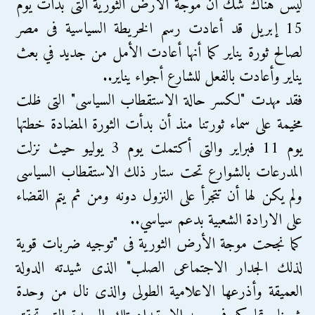
ليس هناك شك أن موجة الأرض الثورية التى بدأت يوم
15 إبريل قد أعادت رسم الخريطة السياسية فى مصر
لصالح ثورة يناير كما أنها أعادت الأمل من جديد في بعث
يناير وأعادت بالفعل للشارع أجواء يناير..
فقد مهدت "لكسر حالة الاستقطاب السياسى" التى ظلت
مخيمة على سماء ثورتنا منذ أن بدأت الثورة المضادة خطتها
يوم 11 فبراير والتى أكتملت يوم 3 يوليو حيث نزلت
المدرعات بالشوارع تحت ستار ذلك الاستقطاب السياسى
ولم يكن لها أن تتجرأ على النزول دونه ومن ثم يتم القضاء
على الارادة الشعبية بدعم سياسي..
كما نجحت موجة الأرض الثورية فى "توجيه ضربات قوية
لذلك الجدار الاجتماعى الصلب" الذى شيدته الدولة
العميقة وأذرعها الاعلامية الطولى والذى نال من وحدة