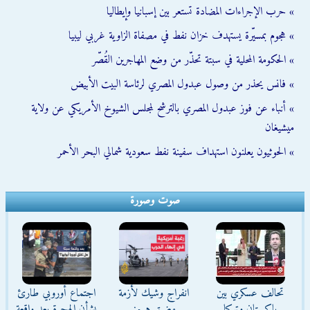
» حرب الإجراءات المضادة تستعر بين إسبانيا وإيطاليا
» هجوم بمسيّرة يستهدف خزان نفط في مصفاة الزاوية غربي ليبيا
» الحكومة المحلية في سبتة تحذّر من وضع المهاجرين القُصّر
» فانس يحذر من وصول عبدول المصري لرئاسة البيت الأبيض
» أنباء عن فوز عبدول المصري بالترشح لمجلس الشيوخ الأمريكي عن ولاية
ميشيغان
» الحوثيون يعلنون استهداف سفينة نفط سعودية شمالي البحر الأحمر
صوت وصورة
تحالف عسكري بين
انفراج وشيك لأزمة
اجتماع أوروبي طارئ
باكستان وتركيا
مضيق هرمز
بشأن الهجرة بعد واقعة