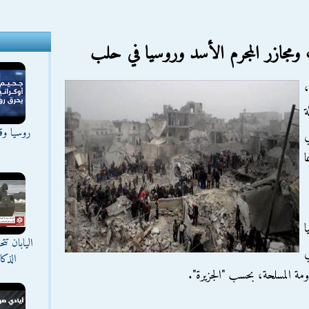
،
ة
روسيا وقع
ي
ا
ا
اليابان ت
الذك
اومة المسلحة، بحسب "الجزيرة".