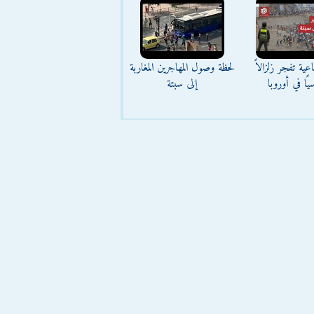
عية تفجر زلزالاً
لحظة وصول المهاجرين المغاربة
يًا في أوروبا
إلى سبتة