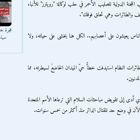
جنة الدولية للصليب الأحمر في حلب لوكالة "رويترز" للأنباء
ف والطائرات وهي تحلق فوقك".
هجرة جما
س يعيشون على أعصابهم.. الكل هنا يخشى على حياته، ولا
سياس
ائرات النظام استهدفت خطأً حيّ الميدان الخاضعَ لسيطرته، مما
دنيين.
أدى إلى تقويض مباحثات السلام التي ترعاها الأمم المتحدة
لآن في وضع حد للقتال الدائر منذ أكثر من خمس سنوات.