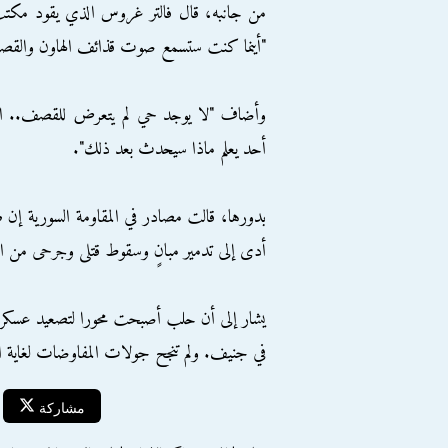
من جانبه، قال فالتر غروس الذي يقود مكتب الل
"أينما كنت ستسمع صوت قذائف الهاون والقص
وأضاف "لا يوجد حي لم يتعرض للقصف.. النا
أحد يعلم ماذا سيحدث بعد ذلك".
بدورها، قالت مصادر في المقاومة السورية إن ط
أدى إلى تدمير مبانٍ وسقوط قتلى وجرحى من الم
يشار إلى أن حلب أصبحت محورا لتصعيد عسكري 
في جنيف. ولم تنجح جولات المفاوضات لغاية ا
مشاركة