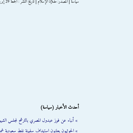
سياسة | المصدر: مفكرة الإسلام | تاريخ النشر : الجمعة 29 إبريل 2016
أحدث الأخبار (سياسة)
» أنباء عن فوز عبدول المصري بالترشح لمجلس الشي
» الحوثيون يعلنون استهداف سفينة نفط سعودية شمال