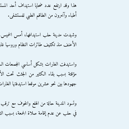
هذا وقد ارتفع عدد ضحايا استهداف أحد المستشفي
أطباء وآخرون من الطاقم الطبي للمستشفى.
وشهدت مدينة حلب استهدافها، أمس الخميس، بغ
الأعنف منذ تكثيف طائرات النظام وروسيا غاراته
واستهدفت الغارات بشكل أساسي المجمعات السك
مؤقتة بسبب بقاء الكثير من الجثث تحت الأنق
جهودها بين نحو عشرين موقعا استهدفتها الغارا
وتسود المدينة حالة من الهلع والخوف مع ترقب لم
في حلب عن عدم إقامة صلاة الجمعة، بسبب الأوض