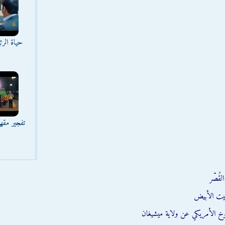
حياة الر
تفجير مقه
قُصّر
يت الأبيض
وخ الأمريكي عن ولاية ميشيغان