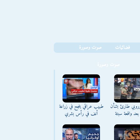
فضائيات
صوت وصورة
صوت وصورة
وروبي طارئ بشأن
طبيب عراقي ينجح في زراعة
بعد واقعة سبتة
أنف في رأس بشري