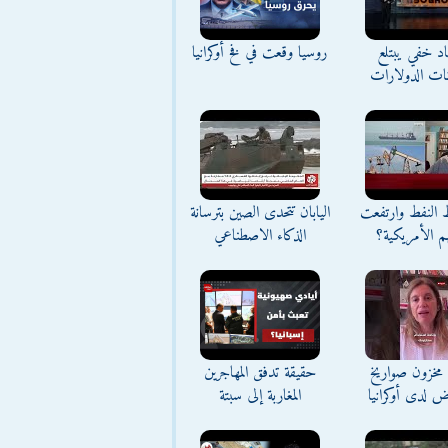
د خفي يبتلع
روسيا وقعت في فخ أوكرانيا
نات الدولارات
ط النفط وارتفعت
اليابان تتحدى الصين بترسانة
م الأمريكية؟
الذكاء الاصطناعي
مخزون صواريخ
حقيقة تدفق المهاجرين
ض لدى أوكرانيا
المغاربة إلى سبتة