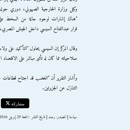
وكيل وزارة الخارجية الصهيوني، دوري جولد
"هناك إشارات لوجود حالة من السخط على
قرار عبدالفتاح السيسي داخل الجيش المصري، ا
وقال المركز إن السيسي يحاول "التأكيد على 
صلاحياته مما كان له تأثير مباشر على الاقتصاد 
وأشار التقرير أن "الغضب قد اجتاح قطاعات
التنازل عن الجزيرتين.
مشاركة
سياسة | المصدر: رصد | تاريخ النشر : الجمعة 29 إبريل 2016