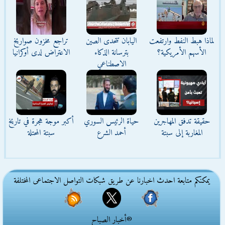
لماذا هبط النفط وارتفعت
اليابان تتحدى الصين
تراجع مخزون صواريخ
الأسهم الأمريكية؟
بترسانة الذكاء
الاعتراض لدى أوكرانيا
الاصطناعي
حقيقة تدفق المهاجرين
حياة الرئيس السوري
أكبر موجة هجرة في تاريخ
المغاربة إلى سبتة
أحمد الشرع
سبتة المحتلة
يمكنكم متابعة احدث اخبارنا عن طريق شبكات التواصل الاجتماعى المختلفة
®أخبار الصباح