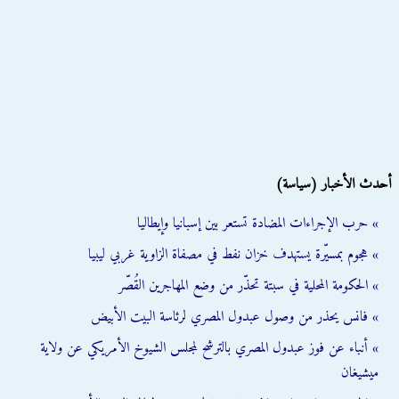
أحدث الأخبار (سياسة)
» حرب الإجراءات المضادة تستعر بين إسبانيا وإيطاليا
» هجوم بمسيّرة يستهدف خزان نفط في مصفاة الزاوية غربي ليبيا
» الحكومة المحلية في سبتة تحذّر من وضع المهاجرين القُصّر
» فانس يحذر من وصول عبدول المصري لرئاسة البيت الأبيض
» أنباء عن فوز عبدول المصري بالترشح لمجلس الشيوخ الأمريكي عن ولاية
ميشيغان