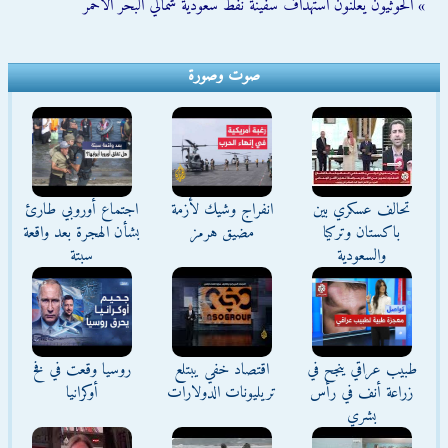
» الحوثيون يعلنون استهداف سفينة نفط سعودية شمالي البحر الأحمر
صوت وصورة
تحالف عسكري بين
انفراج وشيك لأزمة
اجتماع أوروبي طارئ
باكستان وتركيا
مضيق هرمز
بشأن الهجرة بعد واقعة
والسعودية
سبتة
طبيب عراقي ينجح في
اقتصاد خفي يبتلع
روسيا وقعت في فخ
زراعة أنف في رأس
تريليونات الدولارات
أوكرانيا
بشري