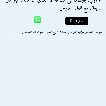
غزاوي، يعيشون على مساحة لا تتعدى الـ "360 كيلو مترا
مربعا"، مع العالم الخارجي.
مشاركة
سياسة | المصدر: حزب الحرية و العدالة | تاريخ النشر : السبت 25 اغسطس 2012