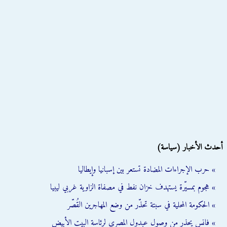
أحدث الأخبار (سياسة)
» حرب الإجراءات المضادة تستعر بين إسبانيا وإيطاليا
» هجوم بمسيّرة يستهدف خزان نفط في مصفاة الزاوية غربي ليبيا
» الحكومة المحلية في سبتة تحذّر من وضع المهاجرين القُصّر
» فانس يحذر من وصول عبدول المصري لرئاسة البيت الأبيض