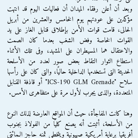
وبعد أن أعلن رفقاء الميدان أن فعاليات اليوم قد انتهت
مؤكدين على عودتهم يوم الخامس والعشرين من أبريل
الحالى، قامت قوات الأمن بإطلاق قنابل الغاز على يد
القوات الخاصة وفض الشغب بعدما كان الصمت
والاعتقال هما المسيطران على المشهد، وفى تلك الأثناء
استطاع الثوار التقاط بعض صور لعدد من الأسلحة
الحديثة التى تستخدمها الداخلية حاليًا، والتى كان على رأسها
سلاح "ICS-190 GLM Grenade" أو قاذفة القنابل
المتعددة، والذى يجرب لأول مرة على متظاهرى الأمس.
وهنا كانت المفاجأة، حيث أن المواقع العارضة لذلك النوع
من الأسلحة، أثبتت أنه يصنع كليًا من الفولاذ بجنوب
أفريقيا برعاية أمريكية صهيونية ويتخطى ثمنه حاجز الـمائتى