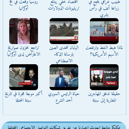
طبيب عراقي ينجح في
اقتصاد خفي يبتلع
روسيا وقعت في فخ
زراعة أنف في رأس
تريليونات الدولارات
أوكرانيا
بشري
لماذا هبط النفط وارتفعت
اليابان تتحدى الصين
تراجع مخزون صواريخ
الأسهم الأمريكية؟
بترسانة الذكاء
الاعتراض لدى أوكرانيا
الاصطناعي
حقيقة تدفق المهاجرين
حياة الرئيس السوري
أكبر موجة هجرة في تاريخ
المغاربة إلى سبتة
أحمد الشرع
سبتة المحتلة
يمكنكم متابعة احدث اخبارنا عن طريق شبكات التواصل الاجتماعى المختلفة