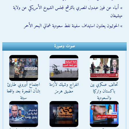
» أنباء عن فوز عبدول المصري بالترشح لمجلس الشيوخ الأمريكي عن ولاية
ميشيغان
» الحوثيون يعلنون استهداف سفينة نفط سعودية شمالي البحر الأحمر
صوت وصورة
تحالف عسكري بين
انفراج وشيك لأزمة
اجتماع أوروبي طارئ
باكستان وتركيا
مضيق هرمز
بشأن الهجرة بعد واقعة
والسعودية
سبتة