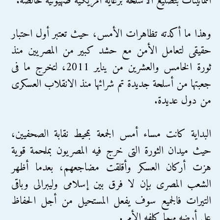
الثمانينات بتصنيع الأسلحة برعاية أمريكية صهيونية خالصة.
وهذا ما أكدته تظاهرات الأمس، حيث تعتبر أول احتبار
حقيقى لتعامل الأمن مع حشد كبير من المصريين منذ
ثورة الخامس والعشرين من يناير 2011، لتخرج ما فى
جعبتها من أسلحة جديدة تم شرائها منذ الانقلاب العسكرى
من دول عديدة.
البداية كانت مساء أمس الجمعة بمحيط نقابة الصحفيين،
حيث ميدان الثورة التى خرج فيه المصريون بملحمة قوية
هزت أركان العسكر وأقلقت مضاجعهم، بعدما أظهر
الشعب المصرى بإن لا فرق بين إسلامى وليبرالى وباقى
التيرات فالجميع سوف يفعل المستحيل من أجل الحفاظ
على أرضه مهما كلفه الأمر.