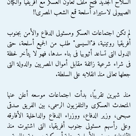
السلاح الجديد فتح ملف تعاون العسكر مع أفريقيا والكيان
الصهيونى لاستيراد أسلحة قمع الشعب المصرى!!
لم تكن اجتماعات العسكر ومسئولى الدفاع والأمن بجنوب
أفريقيا روتينية، فـ"السيسى" طلب من الجميع أسلحة، حتى
الدول التى تساعد أثيوبيا فى بناء سدها، فهو لا يتأخر لحظة
فى شراء شرعية زائفة مقابل أموال المصريين والدولة التى
جعلها تعانى منذ انقلابه على السلطة.
منذ شهرين تقريبًا، بدأت اجتماعات موسعه أعلن عنها
المتحدث العسكرى والتلفزيون الرسمى، بين الفريق صدقى
صبحى، وزير الدفاع، ووزراء الدفاع والداخلية الأفارقه
وعلى رأسهم مسئولى جنوب أفريقيا، التى اشتهرت منذ