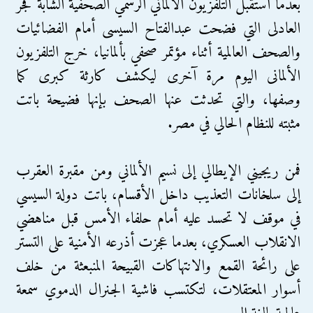
بعدما استقبل التلفزيون الألماني الرسمي الصحفية الشابة فجر
العادلى التي فضحت عبدالفتاح السيسى أمام الفضائيات
والصحف العالمية أثناء مؤتمر صحفي بألمانيا، خرج التلفزيون
الألمانى اليوم مرة آخرى ليكشف كارثة كبرى كما
وصفها، والتي تحدثت عنها الصحف بإنها فضيحة باتت
مثبته للنظام الحالي في مصر.
فمن ريجيني الإيطالي إلى نسيم الألماني ومن مقبرة العقرب
إلى سلخانات التعذيب داخل الأقسام، باتت دولة السيسي
في موقف لا تحسد عليه أمام حلفاء الأمس قبل مناهضي
الانقلاب العسكري، بعدما عجزت أذرعه الأمنية على التستر
على رائحة القمع والانتهاكات القبيحة المنبعثة من خلف
أسوار المعتقلات، لتكتسب فاشية الجنرال الدموي سمعة