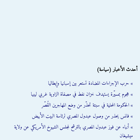
أحدث الأخبار (سياسة)
» حرب الإجراءات المضادة تستعر بين إسبانيا وإيطاليا
» هجوم بمسيّرة يستهدف خزان نفط في مصفاة الزاوية غربي ليبيا
» الحكومة المحلية في سبتة تحذّر من وضع المهاجرين القُصّر
» فانس يحذر من وصول عبدول المصري لرئاسة البيت الأبيض
» أنباء عن فوز عبدول المصري بالترشح لمجلس الشيوخ الأمريكي عن ولاية
ميشيغان