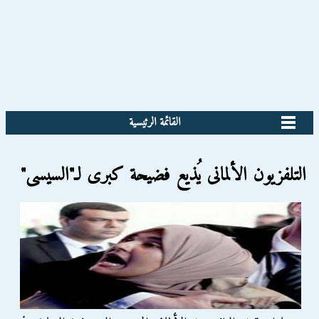
القائمة الرئيسية
التلفزيون الألمانى يُذيع فضيحة كبرى لـ"السيسى"