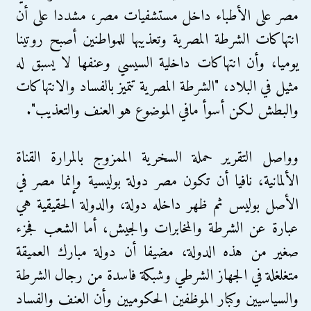
مصر على الأطباء داخل مستشفيات مصر، مشددا على أن
انتهاكات الشرطة المصرية وتعذيبها للمواطنين أصبح روتينا
يوميا، وأن انتهاكات داخلية السيسي وعنفها لا يسبق له
مثيل في البلاد، "الشرطة المصرية تتميز بالفساد والانتهاكات
والبطش لكن أسوأ مافي الموضوع هو العنف والتعذيب".
وواصل التقرير حملة السخرية الممزوج بالمرارة القناة
الألمانية، نافيا أن تكون مصر دولة بوليسية وإنما مصر في
الأصل بوليس ثم ظهر داخله دولة، والدولة الحقيقية هي
عبارة عن الشرطة والمخابرات والجيش، أما الشعب فجزء
صغير من هذه الدولة، مضيفا أن دولة مبارك العميقة
متغلغلة في الجهاز الشرطي وشبكة فاسدة من رجال الشرطة
والسياسيين وكبار الموظفين الحكوميين وأن العنف والفساد