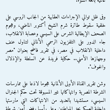
عالمية بالغة السوء.
وفى ظل توالي الإجراءات العقابية من الجانب الروسي على
خلفية سقوط طائرة شرم الشيخ أكتوبر الماضي، وهجوم
الصحف الإيطالية الشرس على السيسي وعصابة الانقلاب،
جاء الدور على التلفزيون الرسمي الألماني لتناول عنف
داخلية الانقلاب في مصر، في تقرير فاضح بعنوان "مصر
وجهازها الأمني.. حكاية فريدة عن السلطة والإذلال
والخوف".
وشن تقرير القناة الأولى الألمانية هجوما لاذعا على ممارسات
الشرطة المصرية وانتهاكاتها غير المسبوقة تحت حكم الجنرال
السيسي، مستشهدا بالعديد من الانتهاكات التي مارستها
داخلية العسكر بحق المواطنين وعلى رأسها رفض أمين شرطة