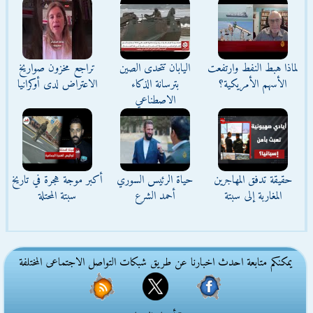
لماذا هبط النفط وارتفعت
اليابان تتحدى الصين
تراجع مخزون صواريخ
الأسهم الأمريكية؟
بترسانة الذكاء
الاعتراض لدى أوكرانيا
الاصطناعي
حقيقة تدفق المهاجرين
حياة الرئيس السوري
أكبر موجة هجرة في تاريخ
المغاربة إلى سبتة
أحمد الشرع
سبتة المحتلة
يمكنكم متابعة احدث اخبارنا عن طريق شبكات التواصل الاجتماعى المختلفة