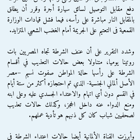
دفع مقابل التوصيل لسائق سيارة أجرة وقرر أن يطلق
بالمقابل النار مباشرة على رأسه، فيما فشل قيادات الوزارة
القمعية فى التعتيم على الجريمة أمام الغضب الشعبي المتزايد.
وشدد التقرير على أن عنف الشرطة تجاه المصريين بات
روتينا يوميا، متناولا بعض حالات التعذيب في أقسام
الشرطة على رأسها حالة المواطن صفوت نسيم –مصر
الأصل ألماني الجنسية- الذي تم احتجازه أكثر من ستة أيام
في القسم دون أي اتهام والاعتداء الجسدي عليه وعلى ابنه
ومنع الدواء عنه داخل الحجز، وكذلك حالات تعذيب
لصحفيين شباب كان كل ذنبهم هو تأدية عملهم.
وأبرزت القناة الألمانية أيضا حالات اعتداء الشرطة في