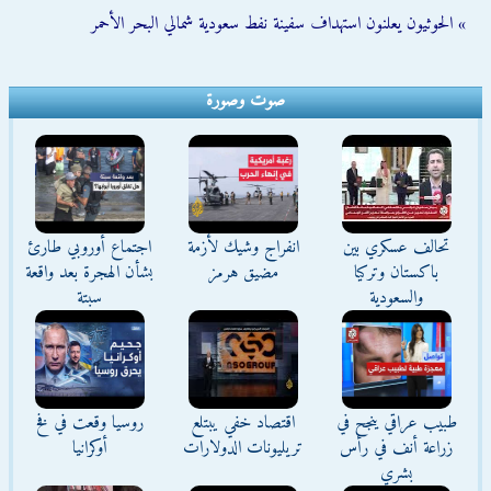
» الحوثيون يعلنون استهداف سفينة نفط سعودية شمالي البحر الأحمر
صوت وصورة
تحالف عسكري بين
انفراج وشيك لأزمة
اجتماع أوروبي طارئ
باكستان وتركيا
مضيق هرمز
بشأن الهجرة بعد واقعة
والسعودية
سبتة
طبيب عراقي ينجح في
اقتصاد خفي يبتلع
روسيا وقعت في فخ
زراعة أنف في رأس
تريليونات الدولارات
أوكرانيا
بشري