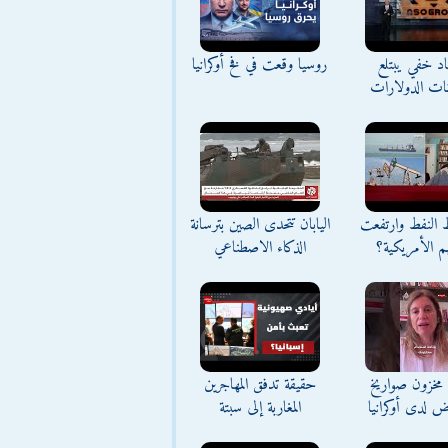
د خفي يبتلع
روسيا وقعت في فخ أوكرانيا
نات الدولارات
ط النفط وارتفعت
اليابان تتحدى الصين بترسانة
م الأمريكية؟
الذكاء الاصطناعي
مخزون صواريخ
حقيقة تدفق المهاجرين
ض لدى أوكرانيا
المغاربة إلى سبتة