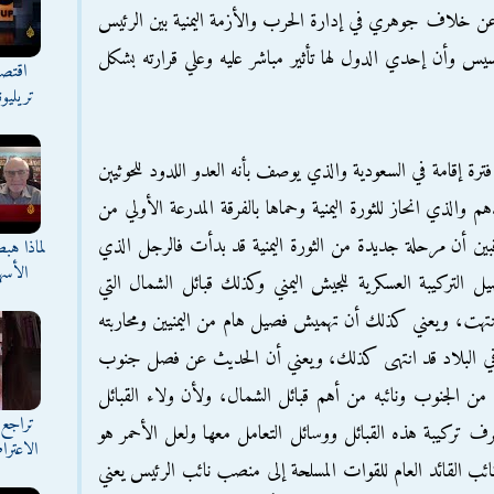
 خلاف جوهري في إدارة الحرب والأزمة اليمنية بين الرئيس
يس وأن إحدي الدول لها تأثير مباشر عليه وعلي قرارته بشكل
اقتصا
تريليو
فترة إقامة في السعودية والذي يوصف بأنه العدو اللدود للحوثيين
ي انحاز للثورة اليمنية وحماها بالفرقة المدرعة الأولي من
بين أن مرحلة جديدة من الثورة اليمنية قد بدأت فالرجل الذي
لماذا هب
الأسه
 التركيبة العسكرية للجيش اليمني وكذلك قبائل الشمال التي
 انتهت، ويعني كذلك أن تهميش فصيل هام من اليمنيين ومحاربته
في البلاد قد انتهى كذلك، ويعني أن الحديث عن فصل جنوب
 من الجنوب ونائبه من أهم قبائل الشمال، ولأن ولاء القبائل
تراجع 
رف تركيبة هذه القبائل ووسائل التعامل معها ولعل الأحمر هو
الاعترا
ئب القائد العام للقوات المسلحة إلى منصب نائب الرئيس يعني