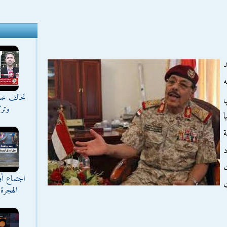
د
ه
تحالف عس
ي
وترك
ا
د
ت
اجتماع أ
ت
الهجرة 