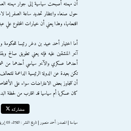
أن مهمته أصبحت سياسية إلى جوار مهمته العسك
حول صنعاء وانتظار تحديد ساعة الصفر إما لاستل
اقتحامها، وهذا يعني أن خيارات المخلوع علي عب
أما اختيار أحمد عبيد بن دغر رئيسا للحكومة و
آخر المنشقين عليه فإنه يعني تطويق صالح وبقا
أحدهما عسكري والآخر سياسي أحدهما من شمال
تكن بعيدة عن الدولة الرئيسية الداعمة للتحالف ا
أن تتجاوز بعض الاعتراضات سواء على الأشخاص أو
كان عسكريا أم سياسيا قد اقترب من لحظة البداي
مشاركة
سياسة | المصدر: أحمد منصور | تاريخ النشر : الثلاثاء 05 إبريل 2016