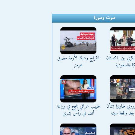
صوت وصورة
كري بين باكستان
انفراج وشيك لأزمة مضيق
يا والسعودية
هرمز
وروبي طارئ بشأن
طبيب عراقي ينجح في زراعة
بعد واقعة سبتة
أنف في رأس بشري