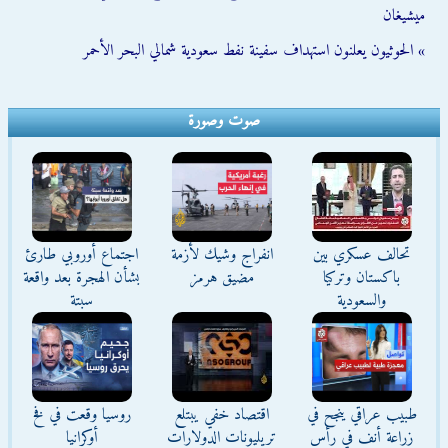
ميشيغان
» الحوثيون يعلنون استهداف سفينة نفط سعودية شمالي البحر الأحمر
صوت وصورة
تحالف عسكري بين
انفراج وشيك لأزمة
اجتماع أوروبي طارئ
باكستان وتركيا
مضيق هرمز
بشأن الهجرة بعد واقعة
والسعودية
سبتة
طبيب عراقي ينجح في
اقتصاد خفي يبتلع
روسيا وقعت في فخ
زراعة أنف في رأس
تريليونات الدولارات
أوكرانيا