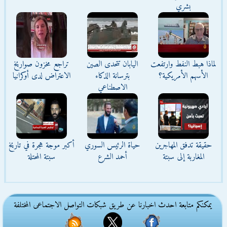
بشري
لماذا هبط النفط وارتفعت
اليابان تتحدى الصين
تراجع مخزون صواريخ
الأسهم الأمريكية؟
بترسانة الذكاء
الاعتراض لدى أوكرانيا
الاصطناعي
حقيقة تدفق المهاجرين
حياة الرئيس السوري
أكبر موجة هجرة في تاريخ
المغاربة إلى سبتة
أحمد الشرع
سبتة المحتلة
يمكنكم متابعة احدث اخبارنا عن طريق شبكات التواصل الاجتماعى المختلفة