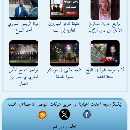
تراجع مخزون صواريخ
حقيقة تدفق المهاجرين
حياة الرئيس السوري
الاعتراض لدى أوكرانيا
المغاربة إلى سبتة
أحمد الشرع
أكبر موجة هجرة في تاريخ
تفجير مقهى في موسكو
مواجهات مع الأمن
سبتة المحتلة
بعبوة ناسفة
المغربي في معبر بني
أنصار
يمكنكم متابعة احدث اخبارنا عن طريق شبكات التواصل الاجتماعى المختلفة
®أخبار الصباح