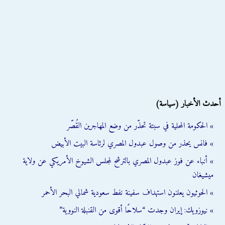
أحدث الأخبار (سياسة)
» الحكومة المحلية في سبتة تحذّر من وضع المهاجرين القُصّر
» فانس يحذر من وصول عبدول المصري لرئاسة البيت الأبيض
» أنباء عن فوز عبدول المصري بالترشح لمجلس الشيوخ الأمريكي عن ولاية
ميشيغان
» الحوثيون يعلنون استهداف سفينة نفط سعودية شمالي البحر الأحمر
» نيوزويك: إيران وجدت “سلاحًا أقوى من القنبلة النووية”