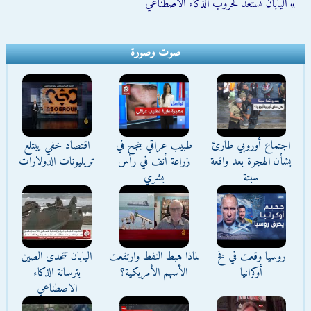
» اليابان تستعد لحروب الذكاء الاصطناعي
صوت وصورة
اجتماع أوروبي طارئ
طبيب عراقي ينجح في
اقتصاد خفي يبتلع
بشأن الهجرة بعد واقعة
زراعة أنف في رأس
تريليونات الدولارات
سبتة
بشري
روسيا وقعت في فخ
لماذا هبط النفط وارتفعت
اليابان تتحدى الصين
أوكرانيا
الأسهم الأمريكية؟
بترسانة الذكاء
الاصطناعي