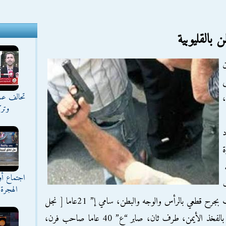
القليوبية
ن
تحالف عس
وترك
د
اجتماع أ
ف
الهجرة 
الأول عوض “م”38 عاما أمين شرطة، مصاب بجرح قطعي بالرأس والوجه والبطن، سامي إ” 21عاما [ نجل
عم الأول ] بدون عمل، مصاب بجرح قطعى بالفخذ الأيمن، طرف ثان، صابر “ع” 40 عاما صاحب فرن،