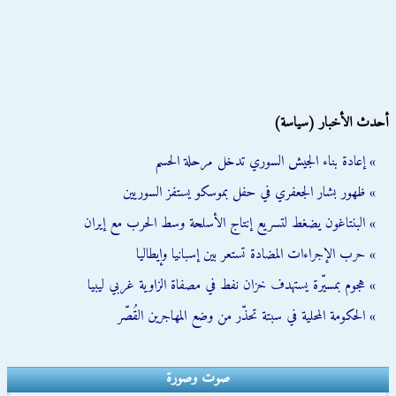
أحدث الأخبار (سياسة)
» إعادة بناء الجيش السوري تدخل مرحلة الحسم
» ظهور بشار الجعفري في حفل بموسكو يستفز السوريين
» البنتاغون يضغط لتسريع إنتاج الأسلحة وسط الحرب مع إيران
» حرب الإجراءات المضادة تستعر بين إسبانيا وإيطاليا
» هجوم بمسيّرة يستهدف خزان نفط في مصفاة الزاوية غربي ليبيا
» الحكومة المحلية في سبتة تحذّر من وضع المهاجرين القُصّر
صوت وصورة