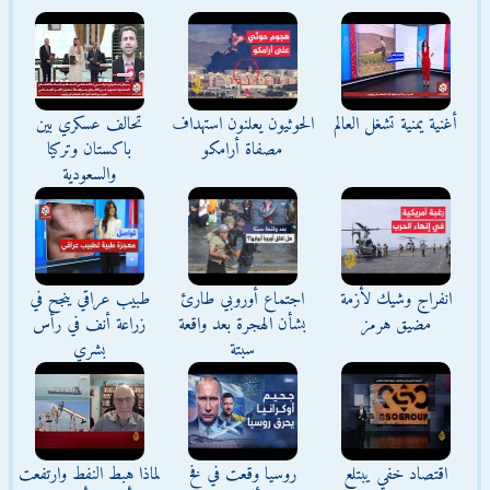
أغنية يمنية تشغل العالم
الحوثيون يعلنون استهداف
تحالف عسكري بين
مصفاة أرامكو
باكستان وتركيا
والسعودية
انفراج وشيك لأزمة
اجتماع أوروبي طارئ
طبيب عراقي ينجح في
مضيق هرمز
بشأن الهجرة بعد واقعة
زراعة أنف في رأس
سبتة
بشري
اقتصاد خفي يبتلع
روسيا وقعت في فخ
لماذا هبط النفط وارتفعت