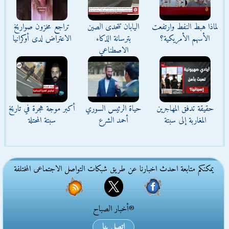
لماذا هبط النفط وارتفعت
اليابان تتحدى الصين
تراجع مخزون صواريخ
الأسهم الأمريكية؟
بترسانة الذكاء
الاعتراض لدى أوكرانيا
الاصطناعي
حقيقة تدفق المهاجرين
حياة الرئيس السوري
أكبر موجة هجرة في تاريخ
المغاربة إلى سبتة
أحمد الشرع
سبتة المحتلة
يمكنكم متابعة احدث اخبارنا عن طريق شبكات التواصل الاجتماعى المختلفة
®أخبار الصباح
اتصل بنا