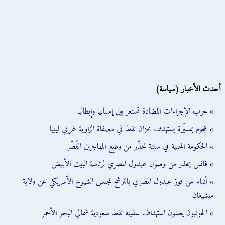
أحدث الأخبار (سياسة)
» حرب الإجراءات المضادة تستعر بين إسبانيا وإيطاليا
» هجوم بمسيّرة يستهدف خزان نفط في مصفاة الزاوية غربي ليبيا
» الحكومة المحلية في سبتة تحذّر من وضع المهاجرين القُصّر
» فانس يحذر من وصول عبدول المصري لرئاسة البيت الأبيض
» أنباء عن فوز عبدول المصري بالترشح لمجلس الشيوخ الأمريكي عن ولاية
ميشيغان
» الحوثيون يعلنون استهداف سفينة نفط سعودية شمالي البحر الأحمر