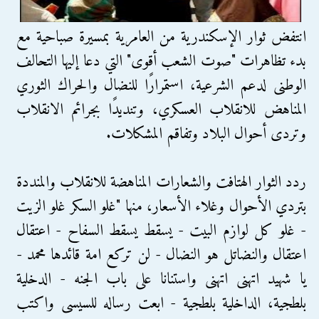
انتفض ثوار الإسكندرية من العامرية بمسيرة صباحية مع
بدء تظاهرات "صوت الشعب أقوى" التي دعا إليها التحالف
الوطنى لدعم الشرعية، استمرارًا للنضال والحراك الثوري
المناهض للانقلاب العسكري، وتنديدًا بجرائم الانقلاب
وتردى أحوال البلاد وتفاقم المشكلات.
ردد الثوار الهتافت والشعارات المناهضة للانقلاب والمنددة
بتردي الأحوال وغلاء الأسعار، منها "غلو السكر غلو الزيت
- غلو كل لوازم البيت - يسقط يسقط السفاح - اعتقال
اعتقال والنضاتل هو النضال - لن تركع امة قائدها محمد -
يا شهيد اتهنى اتهنى واستنانا على باب الجنه - الدخلية
بلطجية، الداخلية بلطجية - ابعت رساله للسيسى واكتب