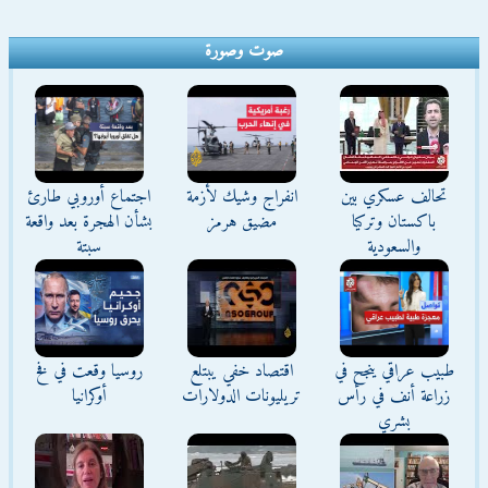
صوت وصورة
تحالف عسكري بين
انفراج وشيك لأزمة
اجتماع أوروبي طارئ
باكستان وتركيا
مضيق هرمز
بشأن الهجرة بعد واقعة
والسعودية
سبتة
طبيب عراقي ينجح في
اقتصاد خفي يبتلع
روسيا وقعت في فخ
زراعة أنف في رأس
تريليونات الدولارات
أوكرانيا
بشري