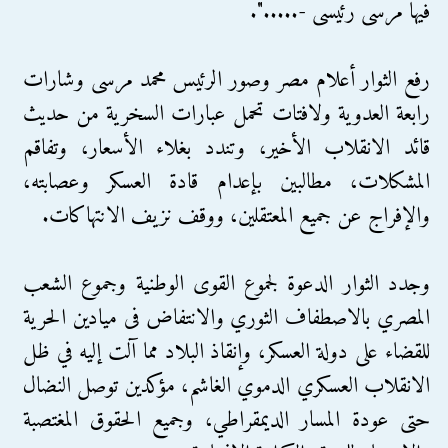
فيها مرسى رئيسى -.....".
رفع الثوار أعلام مصر وصور الرئيس محمد مرسى وشارات
رابعة العدوية ولافتات تحمل عبارات السخرية من حديث
قائد الانقلاب الأخير، وتندد بغلاء الأسعار، وتفاقم
المشكلات، مطالبين بإعدام قادة العسكر وعصابته،
والإفراج عن جميع المعتقلين، ووقف نزيف الانتهاكات.
وجدد الثوار الدعوة لجموع القوى الوطنية وجموع الشعب
المصري بالاصطفاف الثوري والانتفاض فى ميادين الحرية
للقضاء على دولة العسكر، وإنقاذ البلاد مما آلت إليه في ظل
الانقلاب العسكري الدموي الغاشم، مؤكدين توصل النضال
حتى عودة المسار الديمقراطي، وجميع الحقوق المغتصبة