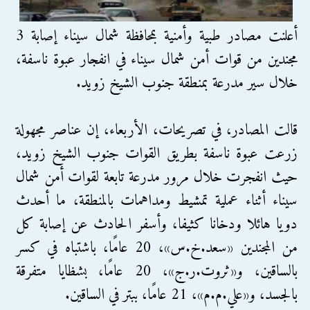
أعلنت مصادر طبية وأمنية بمحافظة شمال سيناء إصابة 3
مجندين من قوات أمن شمال سيناء في انفجار عبوة ناسفة،
خلال سير مدرعة بمنطقة جنوب الشيخ زويد.
قالت المصادر، في تصريحات، الأربعاء، إن عناصر مجهولة
زرعت عبوة ناسفة بطريق القوات جنوب الشيخ زويد،
حيث انفجرت خلال مرور مدرعة تابعة لقوات أمن شمال
سيناء أثناء عملية تمشيط ومداهمات بالمنطقة، ما أحدث
دويا هائلا ودخانا كثيفا، وأسفر الحادث عن إصابة كل
من المجندين «سعد.خ.س»، 20 عامًا، باشتباه في كسر
بالساقين، و«ثروت.ر.ج»، 20 عامًا، بشظايا متفرقة
بالجسد، و«علي.م.م»، 21 عامًا، ببتر في الساقين.