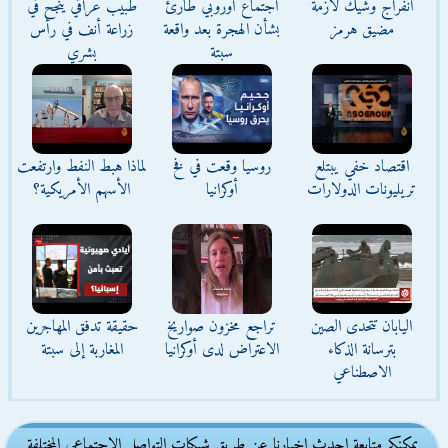
انفراج وشيك لأزمة
اجتماع أوروبي طارئ
طبيب عراقي ينجح في
مضيق هرمز
بشأن الهجرة بعد واقعة
زراعة أنف في رأس
سبتة
بشري
اقتصاد خفي يبتلع
روسيا وقعت في فخ
لماذا هبط النفط وارتفعت
تريليونات الدولارات
أوكرانيا
الأسهم الأمريكية؟
اليابان تتحدى الصين
تراجع مخزون صواريخ
حقيقة تدفق المهاجرين
بترسانة الذكاء
الاعتراض لدى أوكرانيا
المغاربة إلى سبتة
الاصطناعي
يمكنكم متابعة احدث اخبارنا عن طريق شبكات التواصل الاجتماعى المختلفة