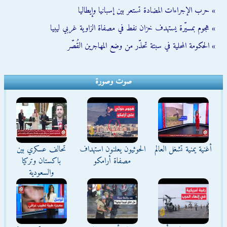
» حرب الإجراءات المضادة تستعر بين إسبانيا وإيطاليا
» هجوم بمسيّرة يستهدف خزان نفط في مصفاة الزاوية غربي ليبيا
» الحكومة المحلية في سبتة تحذّر من وضع المهاجرين القُصّر
صوت وصورة
أغنية يمنية تشغل العالم
الحوثيون يعلنون استهداف
تحالف عسكري بين
مصفاة أرامكو
باكستان وتركيا
والسعودية