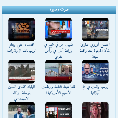
صوت وصورة
اجتماع أوروبي طارئ
طبيب عراقي ينجح في
اقتصاد خفي يبتلع
بشأن الهجرة بعد واقعة
زراعة أنف في رأس
تريليونات الدولارات
سبتة
بشري
روسيا وقعت في فخ
لماذا هبط النفط وارتفعت
اليابان تتحدى الصين
أوكرانيا
الأسهم الأمريكية؟
بترسانة الذكاء
الاصطناعي