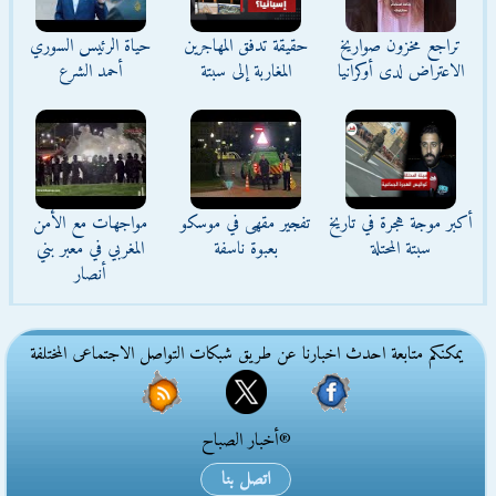
تراجع مخزون صواريخ
حقيقة تدفق المهاجرين
حياة الرئيس السوري
الاعتراض لدى أوكرانيا
المغاربة إلى سبتة
أحمد الشرع
أكبر موجة هجرة في تاريخ
تفجير مقهى في موسكو
مواجهات مع الأمن
سبتة المحتلة
بعبوة ناسفة
المغربي في معبر بني
أنصار
يمكنكم متابعة احدث اخبارنا عن طريق شبكات التواصل الاجتماعى المختلفة
®أخبار الصباح
اتصل بنا