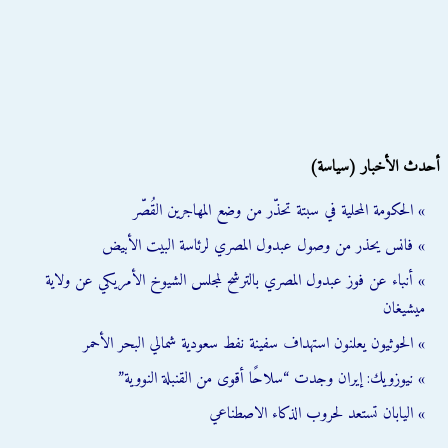
أحدث الأخبار (سياسة)
» الحكومة المحلية في سبتة تحذّر من وضع المهاجرين القُصّر
» فانس يحذر من وصول عبدول المصري لرئاسة البيت الأبيض
» أنباء عن فوز عبدول المصري بالترشح لمجلس الشيوخ الأمريكي عن ولاية
ميشيغان
» الحوثيون يعلنون استهداف سفينة نفط سعودية شمالي البحر الأحمر
» نيوزويك: إيران وجدت “سلاحًا أقوى من القنبلة النووية”
» اليابان تستعد لحروب الذكاء الاصطناعي