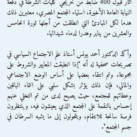
أثار قبول 400 ضابط من خريجي كليات الشرطة في دفعة
النيابة العامة الأخيرة، استياء المجتمع المصري، معتبرين ذلك
هدما لكل المبادئ التي انطلقت من أجلها ثورة الخامس
والعشرين من يناير وهدرا لدماء شهدائها.
وأكد الدكتور أحمد يونس أستاذ علم الاجتماع السياسي في
تصريحات صحفية له أنه "إذا انطبقت المعايير والشروط على
مجموعة، وتم انتقاء بعضها على أساس الوضع الاجتماعي
والمالي، فإن ذلك يؤثر بشكل سلبي على انتماء الباقين
وعطائهم للمجتمع، حيث يصبح لدى من تم التخلي عنهم
إحساس بالنقمة على المجتمع الذي يعيشون فيه، وينتظرون
فرصة سانحة للانتقام، ويتحولون إلى ما يشبه السرطان في
جسم المجتمع".