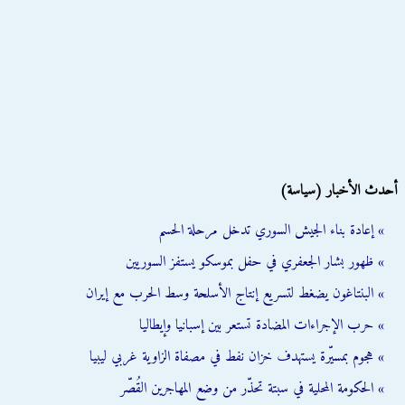
أحدث الأخبار (سياسة)
» إعادة بناء الجيش السوري تدخل مرحلة الحسم
» ظهور بشار الجعفري في حفل بموسكو يستفز السوريين
» البنتاغون يضغط لتسريع إنتاج الأسلحة وسط الحرب مع إيران
» حرب الإجراءات المضادة تستعر بين إسبانيا وإيطاليا
» هجوم بمسيّرة يستهدف خزان نفط في مصفاة الزاوية غربي ليبيا
» الحكومة المحلية في سبتة تحذّر من وضع المهاجرين القُصّر