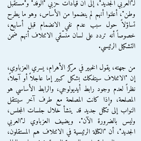
لـ"العربي الجديد"، إلى أن قيادات حزبي "الوفد" و"مستقبل
وطن"، أعلنوا أنهم لم ينضموا من الأساس، وهو ما يطرح
تساؤلاً حول سبب عدم نفي الانضمام قبل أسابيع،
خصوصاً أنه تردد على لسان منسّقي الائتلاف أنهم ضمن
التشكيل الرئيسي.
من جهته، يقول الخبير في مركز الأهرام، يسري العزباوي،
إن "الائتلاف سيتفكك بشكل كبير إما عاجلاً أو آجلاً،
نظراً لعدم وجود رابط أيديولوجي، والرابط الأساسي هو
المصلحة، وإذا كانت المصلحة مع طرف آخر سينتقل
النواب إلى تكتل جديد قد ينشأ خلال جلسات المجلس،
وليس بالضرورة الآن". ويضيف العزباوي لـ"العربي
الجديد"، أن "الكتلة الرئيسية في الائتلاف هم المستقلون،