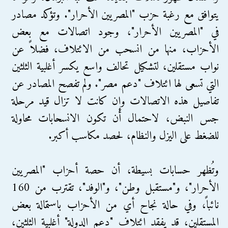
يتوافق مع رغبة حزب "المصريين الأحرار". وتؤكد مصادر
في "المصريين الأحرار"، وجود اتصالات مع بعض
الأحزاب، منها من انسحب من الائتلاف، فضلاً عن
نواب مستقلين، لتشكيل تحالف واسع يكسر أغلبية الثلثين
التي تسعى لها ائتلاف "دعم مصر". ولم تفصح المصادر عن
تفاصيل هذه الاتصالات وإن كانت لا تزال قيد مرحلة
جس النبض، لاحتمال أن تكون الانسحابات محاولة
للضغط على اليزل والنظام، لحصد مكاسب أكبر.
وتُظهر حسابات بسيطة، أن حصة أحزاب "المصريين
الأحرار"، و"مستقبل وطن"، و"الوفد"، تقترب من 160
نائباً، وفي حالة نجاح أي من الأحزاب باستمالة بعض
المستقلين، قد يفقد ائتلاف "دعم الدولة" أغلبية الثلثين،