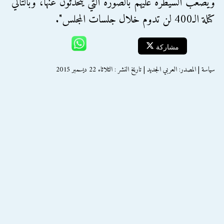
ويصعب السيطرة عليهم بالصورة التي يتحدثون عنها، وبالتالي
كتلة الـ400 لن تدوم خلال جلسات المجلس".
مشاركة
سياسة | المصدر: العربي الجديد | تاريخ النشر : الثلاثاء 22 ديسمبر 2015