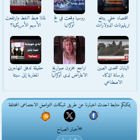
اقتصاد خفي يبتلع
روسيا وقعت في فخ
لماذا هبط النفط وارتفعت
تريليونات الدولارات
أوكرانيا
الأسهم الأمريكية؟
اليابان تتحدى الصين
تراجع مخزون صواريخ
حقيقة تدفق المهاجرين
بترسانة الذكاء
الاعتراض لدى أوكرانيا
المغاربة إلى سبتة
الاصطناعي
يمكنكم متابعة احدث اخبارنا عن طريق شبكات التواصل الاجتماعى المختلفة
®أخبار الصباح