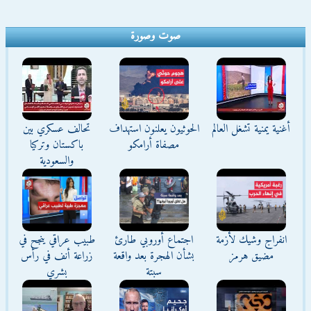
صوت وصورة
أغنية يمنية تشغل العالم
الحوثيون يعلنون استهداف
تحالف عسكري بين
مصفاة أرامكو
باكستان وتركيا
والسعودية
انفراج وشيك لأزمة
اجتماع أوروبي طارئ
طبيب عراقي ينجح في
مضيق هرمز
بشأن الهجرة بعد واقعة
زراعة أنف في رأس
سبتة
بشري