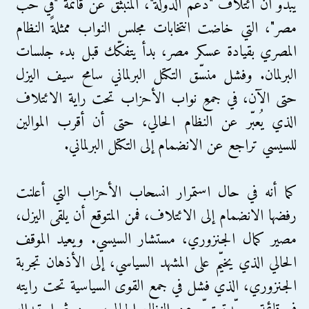
يبدو أن ائتلاف "دعم الدولة"، المنبثق عن قائمة "في حب
مصر"، التي خاضت انتخابات مجلس النواب ممثلةً النظام
المصري بقيادة عسكر مصر، بدأ يتفكّك قبل بدء جلسات
البرلمان. وفشل منسّق التكتل البرلماني سامح سيف اليزل
حتى الآن، في جمعِ نواب الأحزاب تحت راية الائتلاف
الذي يُعبّر عن النظام الحالي، حتى أن أقرب الموالين
للسيسي تراجع عن الانضمام إلى التكتل البرلماني.
كما أنه في حال استمرار انسحاب الأحزاب التي أعلنت
رفضها الانضمام إلى الائتلاف، فمن المتوقع أن يلقى اليزل،
مصير كمال الجنزوري، مستشار السيسي. ويعيد الموقف
الحالي الذي يخيّم على المشهد السياسي، إلى الأذهان تجربة
الجنزوري، الذي فشل في جمع القوى السياسية تحت رايته