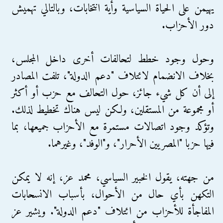
يهيمن على الحياة السياسية وأية انتخابات، وبالتالي تهميش
دور الأحزاب.
وحول وجود خطط لتحالفات أخرى داخل المجلس،
بخلاف الانضمام لائتلاف "دعم الدولة"، تلفت المصادر
إلى أن كل شيء جائز، حول التحالف مع حزب أو أكثر
أو مجموعة من المستقلين، ولكن ليس هناك تخطيط لذلك.
وتؤكد وجود اتصالات مستمرة مع الأحزاب جميعها، بما
فيها حزبا "المصريين الأحرار"، و"الوفد"، وغيرهما.
من جهته، يقول الخبير السياسي، محمد عز، إنه لا يمكن
التكهن بأي حال من الأحوال، بأسباب الانسحابات
المفاجأة للأحزاب من ائتلاف "دعم الدولة". ويشير عز