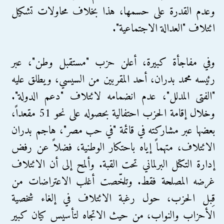
وعدم القدرة على حسمها، هذا بخلاف محاولات تشكيل
ائتلاف "العدالة الاجتماعية".
وفي مفاجأة كبيرة، أعلن حزب "مستقبل وطن"، عبر
رئيسه محمد بدران، أحد المقربين من السيسي، ويطلق عليه
"الفتى المدلل"، عدم انضمامه لائتلاف "دعم الدولة".
وخلال إقامة الحزب احتفالية بحصوله على نحو 51 مقعداً،
بعضها عبر مشاركته في قائمة "في حب مصر"، هاجم بدران
الائتلاف، متهماً إياه باحتكار الوطنية، فضلاً عن رفض
إدارة التكتل البرلماني تحت القبة. وألمح إلى أن الائتلاف
غرضه المصلحة فقط. وتلخّصت أغلب الاعتراضات من
قِبل الحزب، حول رغبة الائتلاف في إلغاء شخصية
الأحزاب والنواب، من حيث الاتجاه لتأسيس كيان كبير