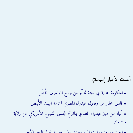
أحدث الأخبار (سياسة)
» الحكومة المحلية في سبتة تحذّر من وضع المهاجرين القُصّر
» فانس يحذر من وصول عبدول المصري لرئاسة البيت الأبيض
» أنباء عن فوز عبدول المصري بالترشح لمجلس الشيوخ الأمريكي عن ولاية
ميشيغان
» الحوثيون يعلنون استهداف سفينة نفط سعودية شمالي البحر الأحمر