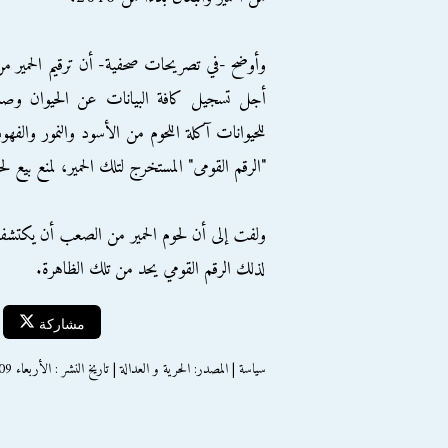
وأوضح -في تصريحات صحفية- أن ترقيم الحمير م
أجل تسجيل كافة البيانات عن الحيوان وصاحب
للحيوانات آكلة اللحوم من الأسود والنمور والفهو
"الرقم القومى" المستخرج لتلك الحمير، لمنع بيع لحو
ولفت إلى أن لحوم الحمير من الصعب أن يكتشفه
لذلك الرقم القومي يحد من تلك الظاهرة.
مشاركة
سياسة | المصدر: الحرية و العدالة | تاريخ النشر : الأربعاء 09 ديسمبر 2015