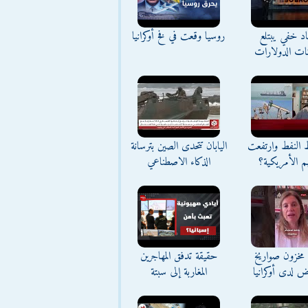
د خفي يبتلع
روسيا وقعت في فخ أوكرانيا
نات الدولارات
ط النفط وارتفعت
اليابان تتحدى الصين بترسانة
م الأمريكية؟
الذكاء الاصطناعي
مخزون صواريخ
حقيقة تدفق المهاجرين
ض لدى أوكرانيا
المغاربة إلى سبتة