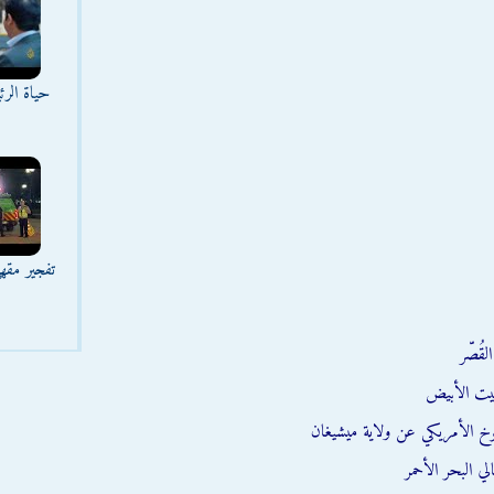
حياة الر
تفجير مقه
قُصّر
يت الأبيض
وخ الأمريكي عن ولاية ميشيغان
ي البحر الأحمر