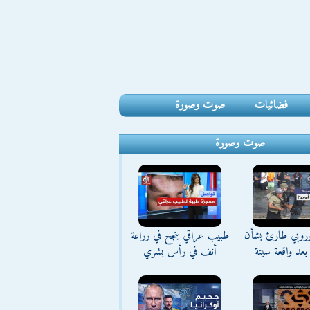
فضائيات
صوت وصورة
صوت وصورة
وروبي طارئ بشأن
طبيب عراقي ينجح في زراعة
بعد واقعة سبتة
أنف في رأس بشري