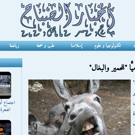
د
تكنولوجيا و علوم
إسلامنا
طب و صحة
رياضة
ا "للحمير والبغال"
"
اجتماع أ
،
الهجرة 
ة
ب