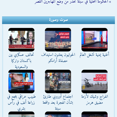
» الحكومة المحلية في سبتة تحذّر من وضع المهاجرين القُصّر
صوت وصورة
أغنية يمنية تشغل العالم
الحوثيون يعلنون استهداف
تحالف عسكري بين
مصفاة أرامكو
باكستان وتركيا
والسعودية
انفراج وشيك لأزمة
اجتماع أوروبي طارئ
طبيب عراقي ينجح في
مضيق هرمز
بشأن الهجرة بعد واقعة
زراعة أنف في رأس
سبتة
بشري