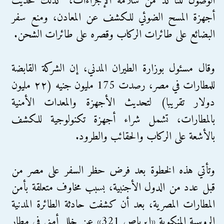
الوصول للتأكد من سلامة الإجراءات، كذلك تحديث
أجهزة المسح الضوئي للكشف عن المعادن، ومنع سفر
البضائع على طائرات الركاب وقصره على طائرات الشحن.
وقال مسئول بوزارة الطيران المدني، إن الشركة القابضة
للمطارات في مصر، رصدت 175 مليون جنيه (٢٢ مليون
دولار تقريبا) لتحديث الأجهزة والمعدات الأمنية
بالمطارات، تشمل شراء أجهزة تكنولوجية للكشف
بالأشعة على الركاب والحقائب والطرود.
وتأتي هذه الخطوة بعد فرض حظر السفر على مصر من
قبل عدد من الدول الأجنبية، بسبب مخاوف متعلقة بأمن
المطارات المصرية، بعد أن كشفت حادثة الطائرة المدنية
الروسية المنكوبة «إيرباص 321» عن خلل أمني في مطار