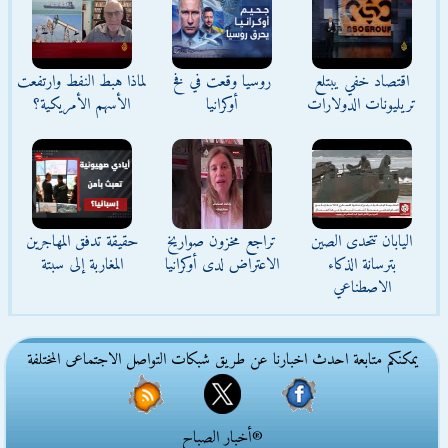
اقتصاد خفي يبتلع
روسيا وقعت في فخ
لماذا هبط النفط وارتفعت
تريليونات الدولارات
أوكرانيا
الأسهم الأمريكية؟
اليابان تتحدى الصين
تراجع مخزون صواريخ
حقيقة تدفق المهاجرين
بترسانة الذكاء
الاعتراض لدى أوكرانيا
المغاربة إلى سبتة
الاصطناعي
يمكنكم متابعة احدث اخبارنا عن طريق شبكات التواصل الاجتماعى المختلفة
®أخبار الصباح