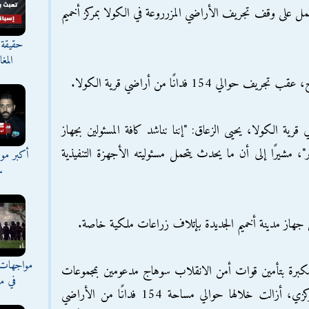
مل على وقف تجريف الأراضي المزرروعة في الكولا بمركز أخميم
حقيقة 
المغ
154 فدانًا من أراضي قرية الكولا.
قرية الكولا، يحيى الزعاق: "إننا نناشد كافة المسئولين بجهاز
 مشيرًا إلى أن ما يحدث يتحمل مسئوليته الأجهزة التنفيذية
أكبر موج
س
جهاز مدينة أخميم الجديدة بإتلاف زراعات ملكية خاصة.
مواجهات 
مكبرة بتأمين قوات أمن الانقلاب سوهاج مدعومين بمجموعات
في مع
قتالية وقوات فض شغب، وقوات الأمن المركزي، أزالت خلالها حوالي مساحة 154 فدانًا من الأراضي