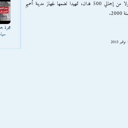
الصحراوية التي استصلحها مزارعو قرية الكولا من إجمالي 500 فدان، تمهيدا لضمها لجهاز مدينة أخميم
هجرة جما
سياس