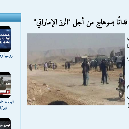
ي
ا
روسيا وقع
ى
اليابان ت
فدان بتوشكى سعر الفدان (٥٠)
الذك