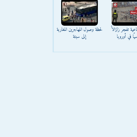
عية تفجر زلزالاً
لحظة وصول المهاجرين المغاربة
يًا في أوروبا
إلى سبتة