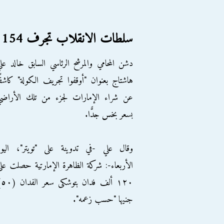
سلطات الانقلاب تجرف 154 فدانًا بسوهاج من أجل "الرز الإماراتي"
دشن المحامي والمرشح الرئاسي السابق خالد عل
هاشتاج بعنوان "أوقفوا تجريف الكولة" كاشفً
عن شراء الإمارات لجزء من تلك الأراضي
بسعر بخس جدًّا.
وقال علي -في تدوينة على "تويتر"، اليوم
الأربعاء-: شركة الظاهرة الإمارتية حصلت عل
١٢٠ ألف 
جنيها "حسب زعمه".