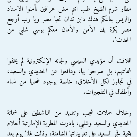
مطار شرم الشيخ طب انتم مش عرافين تأمنوا الاستاد
والريس بتاعكم هناك داين تدان تحيا مصر ويا رب أرجع
مصر بكرة بلد الأمن والأمان معكم بوسي شلبي من
الحدث".
اللافت أن مؤيدي السيسي ولجانه الإلكترونية لم يخفوا
شماتتهم، بل صرحوا بها، ودافعوا عن الحديدي والسعيد،
في تجاوز لكل الأخلاق، خاصة بوجود ضحايا من نساء
وأطفال في التفجيرات.
وخلال حملات شجب وتنديد من الناشطين على شماتة
الحديدي والسعيد وشلبي، بادرت المطربة الإمارتية أحلام
بتحية فجر السعيد على تغريداتها الشامتة، وقالت لها:" يوم بعد