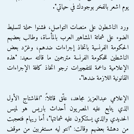
يوم اشعر بالفخر بوجودك في حياتي".
ورد الناشطون على منصات التواصل، فشنوا حملة لتسليط
الضوء على شماتة المشاهير العرب بالمأساة، وطالب بعضهم
الحكومة الفرنسية باتخاذ إجراءات ضدهم، وغرّد بعض
الناشطين للحكومة الفرنسة مترجمين ما قالته سعيد: "هذه
الإعلامية داعمة للتفجيرات نرجو اتخاذ كافة الإجراءات
القانونية اللازمة ضدها".
الإعلامي عبدالعزيز مجاهد، علّق قائلاً: "الهاشتاج الأول
الذي يتابع عليه المصريون أحداث باريس هو لميس
الحديدي والذي يستنكرون عليه شماتتها"، أما ريهام فتعجبت
من دهشة بعضهم وقالت: "انتو ليه مستغربين من موقف