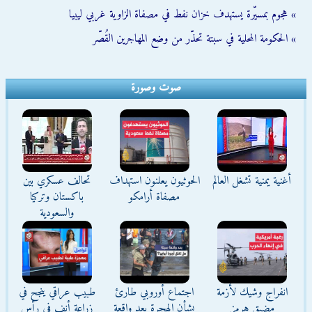
» هجوم بمسيّرة يستهدف خزان نفط في مصفاة الزاوية غربي ليبيا
» الحكومة المحلية في سبتة تحذّر من وضع المهاجرين القُصّر
صوت وصورة
أغنية يمنية تشغل العالم
الحوثيون يعلنون استهداف
تحالف عسكري بين
مصفاة أرامكو
باكستان وتركيا
والسعودية
انفراج وشيك لأزمة
اجتماع أوروبي طارئ
طبيب عراقي ينجح في
مضيق هرمز
بشأن الهجرة بعد واقعة
زراعة أنف في رأس