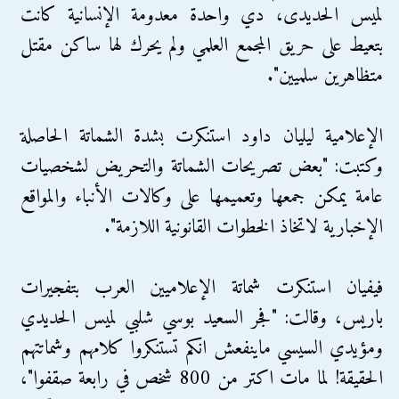
لميس الحديدى، دي واحدة معدومة الإنسانية كانت
بتعيط على حريق المجمع العلمي ولم يحرك لها ساكن مقتل
متظاهرين سلميين".
الإعلامية ليليان داود استنكرت بشدة الشماتة الحاصلة
وكتبت: "بعض تصريحات الشماتة والتحريض لشخصيات
عامة يمكن جمعها وتعميمها على وكالات الأنباء والمواقع
الإخبارية لاتخاذ الخطوات القانونية اللازمة".
فيفيان استنكرت شماتة الإعلاميين العرب بتفجيرات
باريس، وقالت: "فجر السعيد بوسي شلبي لميس الحديدي
ومؤيدي السيسي ماينفعش انكم تستنكروا كلامهم وشماتتهم
الحقيقة! لما مات اكتر من 800 شخص في رابعة صقفوا"،