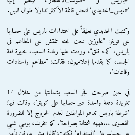
"#باريس" و "#صوت_الانفجار"، لينضم إليها
"#لميس_الحديدي" لتحتل قائمة الأكثر تداولا طوال الليل.
وكتبت الحديدي تعليقاً على اعتداءات باريس على حسابها
على تويتر: "‏عاوزين نبعت لجنه تفتش على المطاعم فى
باريس، كده قلق"، وردت عليها رغدة السعيد، خبيرة لغة
الجسد، كما يقدمها إعلاميون، فقالت: "مطاعم واستادات
وقاعات".
في حين صرحت فجر السعيد بشماتتها من خلال 14
تغريدة دفعة واحدة عبر حسابها على "تويتر"، وقالت فيها:
"شرطة باريس تدعو المواطنين لعدم الخروج إلا للضرورة
القصوى ...هههه شمتانة بصراحة". كما سخرت، بوسي شلبي
على حسابها على "إنستغرام" فكتبت:"قالوا مش عارفين نأمن