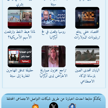
سبتة
بشري
اقتصاد خفي يبتلع
روسيا وقعت في فخ
لماذا هبط النفط وارتفعت
تريليونات الدولارات
أوكرانيا
الأسهم الأمريكية؟
اليابان تتحدى الصين
تراجع مخزون صواريخ
حقيقة تدفق المهاجرين
بترسانة الذكاء
الاعتراض لدى أوكرانيا
المغاربة إلى سبتة
الاصطناعي
يمكنكم متابعة احدث اخبارنا عن طريق شبكات التواصل الاجتماعى المختلفة