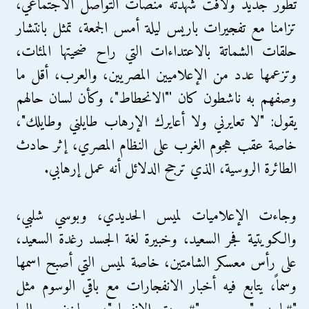
تطور جديد ولافت شهدته منصات التواصل الاجتماعي،
تزامنا مع تفجيرات باريس ليلة أمس الجمعة، تمثل بانتشار
حلقات الشماتة بالاعتداءات التي راح ضحيتها المئات،
وتزعمها عدد من الإعلاميين المصريين، والعرب، أقل ما
وصفهم به ناشطون كان '"الانحطاط"، وكأن لسان حالهم
يقول: "لا تعايرني ولا أعايرك الإرهاب طايلني وطايلك"،
خاصة عقب هجوم الغرب على النظام المصري، إثر حادث
الطائرة الروسية، الذي ترجح الدلائل أنه عمل إرهابي.
وجاءت الإعلاميات لميس الحديدي، وبوسي شلبي،
والكويتية فجر السعيد، وخبيرة لغة الجسد رغدة السعيد،
على رأس معسكر الشامتين، خاصة لميس التي أصبح اسمها
وسماً، يتابع فيه أخبار الانفجارات مع باقي الوسوم مثل