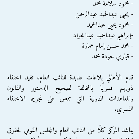
- محمود سلامة محمد
- يحيى عبدالحميد عبدالرحمن
- محمود يحيى عبدالحميد
-إبراهيم عبدالحميد عبدالجواد
- محمد حسن إمام عمارة
- قباري جودة محمد
قدم الأهالي بلاغات عديدة للنائب العام، تفيد اختفاء
ذويهم قسريًا بالمخالفة لصحيح الدستور والقانون
والمعاهدات الدولية التي تنص على تجريم الاختفاء
القسري.
يناشد المركز كلًا من النائب العام والمجلس القومي لحقوق