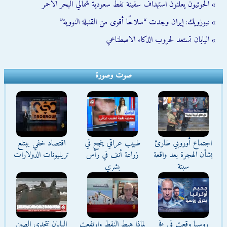
» الحوثيون يعلنون استهداف سفينة نفط سعودية شمالي البحر الأحمر
» نيوزويك: إيران وجدت “سلاحًا أقوى من القنبلة النووية”
» اليابان تستعد لحروب الذكاء الاصطناعي
صوت وصورة
اجتماع أوروبي طارئ
طبيب عراقي ينجح في
اقتصاد خفي يبتلع
بشأن الهجرة بعد واقعة
زراعة أنف في رأس
تريليونات الدولارات
سبتة
بشري
روسيا وقعت في فخ
لماذا هبط النفط وارتفعت
اليابان تتحدى الصين