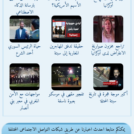
أوكرانيا
الأسهم الأمريكية؟
بترسانة الذكاء
الاصطناعي
تراجع مخزون صواريخ
حقيقة تدفق المهاجرين
حياة الرئيس السوري
الاعتراض لدى أوكرانيا
المغاربة إلى سبتة
أحمد الشرع
أكبر موجة هجرة في تاريخ
تفجير مقهى في موسكو
مواجهات مع الأمن
سبتة المحتلة
بعبوة ناسفة
المغربي في معبر بني
أنصار
يمكنكم متابعة احدث اخبارنا عن طريق شبكات التواصل الاجتماعى المختلفة