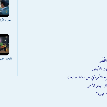
حياة الر
تفجير مقه
قُصّر
يت الأبيض
وخ الأمريكي عن ولاية ميشيغان
ي البحر الأحمر
النووية”