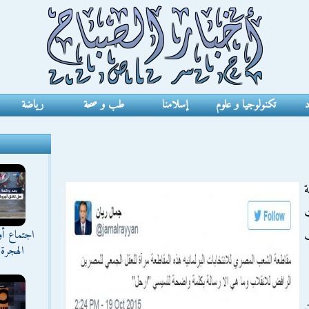
د
تكنولوجيا و علوم
إسلامنا
طب و صحة
رياضة
ت
اجتماع أ
ب
الهجرة 
ن