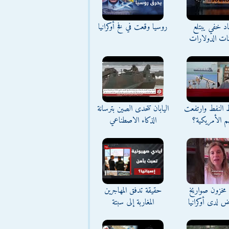
د خفي يبتلع
روسيا وقعت في فخ أوكرانيا
نات الدولارات
ط النفط وارتفعت
اليابان تتحدى الصين بترسانة
م الأمريكية؟
الذكاء الاصطناعي
مخزون صواريخ
حقيقة تدفق المهاجرين
ض لدى أوكرانيا
المغاربة إلى سبتة