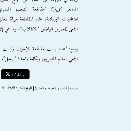
المصغر "تويتر": "مقاطعة الشعب المصري
للانتخابات البرلمانية، هذه المقاطعة مرآة للعق
الجمعي للمصرين الرافض "للانقلاب"، وما هي إل
وتابع: "هذه ليست مقاطعة للإخوان وليست 
الجمعي لمعظم المصريين وبكلمة واحدة "ارحل".
مشاركة
سياسة | المصدر: الحرية و العدالة | تاريخ النشر : الثلاثاء 20 اكتوبر 2015