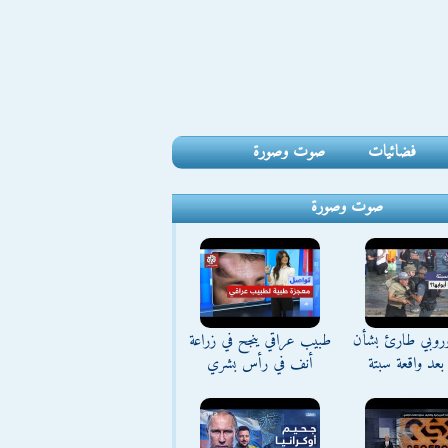
فضائيات
صوت وصورة
صوت وصورة
وروبي طارئ بشأن
طبيب عراقي ينجح في زراعة
بعد واقعة سبتة
أنف في رأس بشري