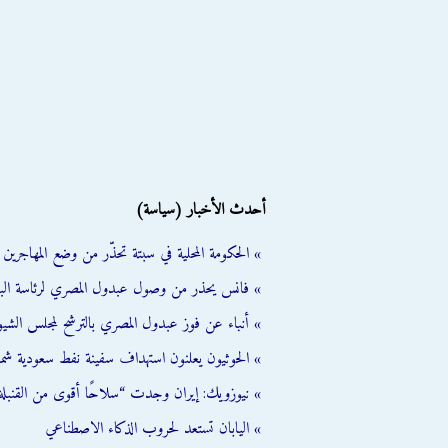
أحدث الأخبار (سياسة)
» الحكومة المحلية في سبتة تحذّر من وضع المهاجرين ال
» فانس يحذر من وصول عبدول المصري لرئاسة الب
» أنباء عن فوز عبدول المصري بالترشح لمجلس الشي
» الحوثيون يعلنون استهداف سفينة نفط سعودية شمال
» نيوزويك: إيران وجدت “سلاحًا أقوى من القنبلة 
» اليابان تستعد لحروب الذكاء الاصطناعي