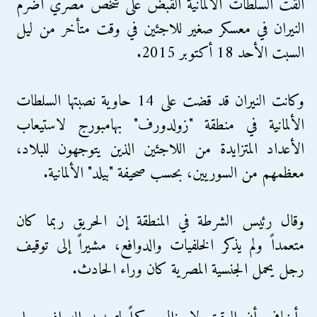
ألقت السلطات الألمانية القبض على شخص مصري أضرم
النيران في معسكر صغير للاجئين في وقت متأخر من ليل
السبت الأحد 18 أكتوبر 2015.
وكانت النيران قد قضت على 14 حاوية نصبتها السلطات
الألمانية في منطقة "زولدورف" بهامبورج لاستيعاب
الأعداد المتزايدة من اللاجئين الذين يتوجهون للبلاد،
معظمهم من السوريين، بحسب صحيفة "بيلد" الألمانية.
وقال رئيس الشرطة في المنطقة إن الحريق ربما كان
متعمداً ولم يذكر الخلفيات والدوافع، مشيراً إلى توقيف
رجل يحمل الجنسية المصرية كان وراء الحادث.