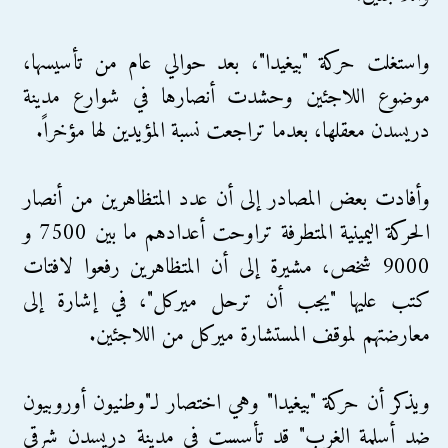
واستغلت حركة "بيغيدا"، بعد حوالي عام من تأسيسها،
موضوع اللاجئين وحشدت أنصارها في شوارع مدينة
دريسدن معقلها، بعدما تراجعت نسبة المؤيدين لها مؤخراً.
وأفادت بعض المصادر إلى أن عدد المتظاهرين من أنصار
الحركة اليمينية المتطرفة تراوحت أعدادهم ما بين 7500 و
9000 شخص، مشيرة إلى أن المتظاهرين رفعوا لافتات
كتب عليها "يجب أن ترحل ميركل"، في إشارة إلى
معارضتهم لموقف المستشارة ميركل من اللاجئين.
ويذكر أن حركة "بيغيدا" وهي اختصار لـ"وطنيون أوروبيون
ضد أسلمة الغرب" قد تأسست في مدينة دريسدن شرقي