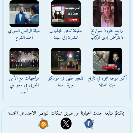
تراجع مخزون صواريخ
حقيقة تدفق المهاجرين
حياة الرئيس السوري
الاعتراض لدى أوكرانيا
المغاربة إلى سبتة
أحمد الشرع
أكبر موجة هجرة في تاريخ
تفجير مقهى في موسكو
مواجهات مع الأمن
سبتة المحتلة
بعبوة ناسفة
المغربي في معبر بني
أنصار
يمكنكم متابعة احدث اخبارنا عن طريق شبكات التواصل الاجتماعى المختلفة