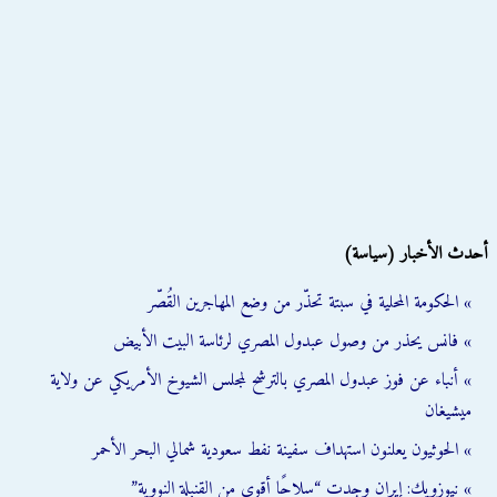
أحدث الأخبار (سياسة)
» الحكومة المحلية في سبتة تحذّر من وضع المهاجرين القُصّر
» فانس يحذر من وصول عبدول المصري لرئاسة البيت الأبيض
» أنباء عن فوز عبدول المصري بالترشح لمجلس الشيوخ الأمريكي عن ولاية
ميشيغان
» الحوثيون يعلنون استهداف سفينة نفط سعودية شمالي البحر الأحمر
» نيوزويك: إيران وجدت “سلاحًا أقوى من القنبلة النووية”