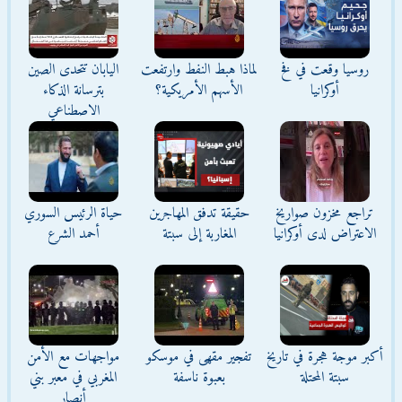
روسيا وقعت في فخ
لماذا هبط النفط وارتفعت
اليابان تتحدى الصين
أوكرانيا
الأسهم الأمريكية؟
بترسانة الذكاء
الاصطناعي
تراجع مخزون صواريخ
حقيقة تدفق المهاجرين
حياة الرئيس السوري
الاعتراض لدى أوكرانيا
المغاربة إلى سبتة
أحمد الشرع
أكبر موجة هجرة في تاريخ
تفجير مقهى في موسكو
مواجهات مع الأمن
سبتة المحتلة
بعبوة ناسفة
المغربي في معبر بني
أنصار