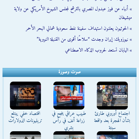
» أنباء عن فوز عبدول المصري بالترشح لمجلس الشيوخ الأمريكي عن ولاية
ميشيغان
» الحوثيون يعلنون استهداف سفينة نفط سعودية شمالي البحر الأحمر
» نيوزويك: إيران وجدت “سلاحًا أقوى من القنبلة النووية”
» اليابان تستعد لحروب الذكاء الاصطناعي
صوت وصورة
اجتماع أوروبي طارئ
طبيب عراقي ينجح في
اقتصاد خفي يبتلع
بشأن الهجرة بعد واقعة
زراعة أنف في رأس
تريليونات الدولارات
سبتة
بشري