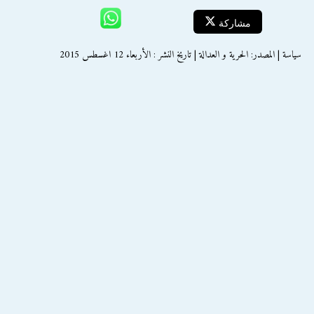
مشاركة
سياسة | المصدر: الحرية و العدالة | تاريخ النشر : الأربعاء 12 اغسطس 2015