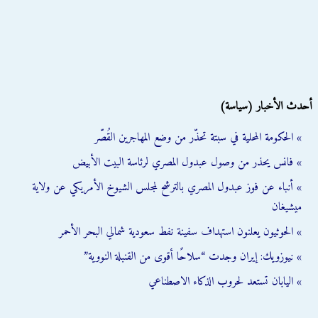
أحدث الأخبار (سياسة)
» الحكومة المحلية في سبتة تحذّر من وضع المهاجرين القُصّر
» فانس يحذر من وصول عبدول المصري لرئاسة البيت الأبيض
» أنباء عن فوز عبدول المصري بالترشح لمجلس الشيوخ الأمريكي عن ولاية
ميشيغان
» الحوثيون يعلنون استهداف سفينة نفط سعودية شمالي البحر الأحمر
» نيوزويك: إيران وجدت “سلاحًا أقوى من القنبلة النووية”
» اليابان تستعد لحروب الذكاء الاصطناعي