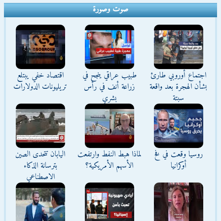
صوت وصورة
اجتماع أوروبي طارئ
طبيب عراقي ينجح في
اقتصاد خفي يبتلع
بشأن الهجرة بعد واقعة
زراعة أنف في رأس
تريليونات الدولارات
سبتة
بشري
روسيا وقعت في فخ
لماذا هبط النفط وارتفعت
اليابان تتحدى الصين
أوكرانيا
الأسهم الأمريكية؟
بترسانة الذكاء
الاصطناعي