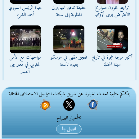
تراجع مخزون صواريخ
حقيقة تدفق المهاجرين
حياة الرئيس السوري
الاعتراض لدى أوكرانيا
المغاربة إلى سبتة
أحمد الشرع
أكبر موجة هجرة في تاريخ
تفجير مقهى في موسكو
مواجهات مع الأمن
سبتة المحتلة
بعبوة ناسفة
المغربي في معبر بني
أنصار
يمكنكم متابعة احدث اخبارنا عن طريق شبكات التواصل الاجتماعى المختلفة
®أخبار الصباح
اتصل بنا