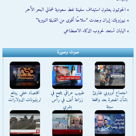
» الحوثيون يعلنون استهداف سفينة نفط سعودية شمالي البحر الأحمر
» نيوزويك: إيران وجدت “سلاحًا أقوى من القنبلة النووية”
» اليابان تستعد لحروب الذكاء الاصطناعي
صوت وصورة
اجتماع أوروبي طارئ
طبيب عراقي ينجح في
اقتصاد خفي يبتلع
بشأن الهجرة بعد واقعة
زراعة أنف في رأس
تريليونات الدولارات
سبتة
بشري