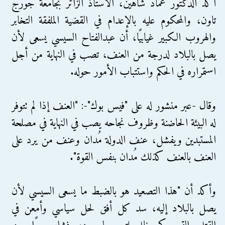
أكد الدكتور عماد شاهين، الأستاذ الزائر بجامعة جورج
تاون، والمحكوم عليه بالإعدام في القضية الملفقة التخابر
والهروب الكبير غيابيًا، أن عبدالفتاح السيسي يسعى لأن
يصل بالبلاد لدرجة من العنف، تصب في النهاية من أجل
استمراره في الحكم واستتباب الأمور حوله.
وقال -عبر منشور له على "فيس بوك"-: "العنف إذا لم تتوفر
له البيئة الحاضنة وظروف نجاحه يصب في النهاية في مصلحة
المستبدين ويفشل، عنف الدولة مُدان وعنف من يرد على
العنف بالعنف كذلك مُدان بنفس القوة".
وأكد أن "هذا التصعيد هو بالضبط ما يسعى السيسي لأن
يصل بالبلاد إليه، سد كل أفق لحل سياسي وأمعن في