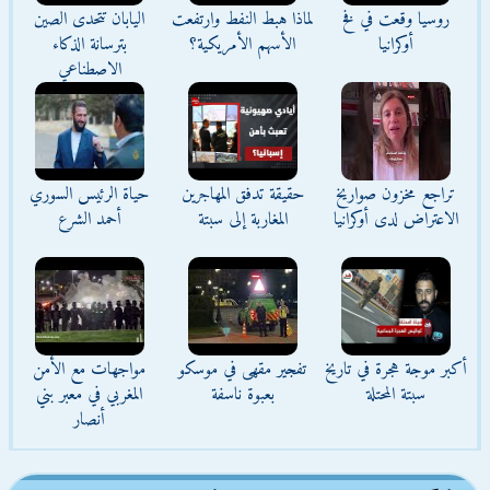
روسيا وقعت في فخ
لماذا هبط النفط وارتفعت
اليابان تتحدى الصين
أوكرانيا
الأسهم الأمريكية؟
بترسانة الذكاء
الاصطناعي
تراجع مخزون صواريخ
حقيقة تدفق المهاجرين
حياة الرئيس السوري
الاعتراض لدى أوكرانيا
المغاربة إلى سبتة
أحمد الشرع
أكبر موجة هجرة في تاريخ
تفجير مقهى في موسكو
مواجهات مع الأمن
سبتة المحتلة
بعبوة ناسفة
المغربي في معبر بني
أنصار