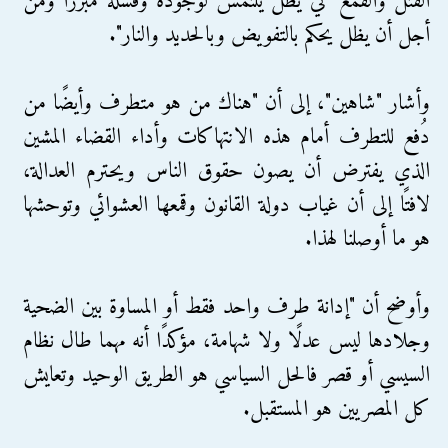
القتل والقمع كي يظل يلتمس لوجوده وفشله مبررًا ومن
أجل أن يظل يحكم بالتفويض وبالحديد والنار".
وأشار "شاهين"، إلى أن "هناك من هو متطرف وأيضًا من
دُفع للتطرف أمام هذه الانتهاكات وأداء القضاء المشين
الذي يفترض أن يصون حقوق الناس ويحترم العدالة،
لافتًا إلى أن غياب دولة القانون وقمعها العشوائي وتوحشها
هو ما أوصلنا لهذا.
وأوضح أن "إدانة طرف واحد فقط أو المساوة بين الضحية
وجلادها ليس عدلًا ولا شهامة، مؤكدًا أنه مهما طال نظام
السيسي أو قصر فالحل السياسي هو الطريق الوحيد وتعايش
كل المصريين هو المستقبل.