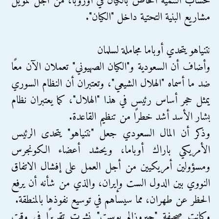
حساب التنمية الخاص بالكيان في أوروبا، من أجل تمويل
مشاريع البنية التحتية داخل "الكيان".
نتنياهو يتحدي أوباما مجاملة لسلمان
وأضاف أن السعودية و"الكيان الصهيوني" تعملان الآن معًا
ضد ما أسماه "الهلال الشيعي"، وتعتبران أن النظام السوري
يمثل حجر أساس رئيس في هذا "الهلال"، كما يعتبران نظام
بشار الأسد أشد خطرًا من تنظيم القاعدة.
وذكر أن المال السعودي جعل "نتنياهو" يتحدى الرئيس
الأمريكي باراك أوباما، ويحشد أعضاء الكونجرس
ومسؤولين أمريكيين من أجل العمل على إفشال الاتفاق
النووي بين الدول الست وإيران، والذي من شأنه أن يرفع
الحظر عن طهران، مما سيساهم في توسيع نفوذها بالمنطقة.
وكانت صحيفة "جيروزالم بوست" نشرت تقريرًا في وقت