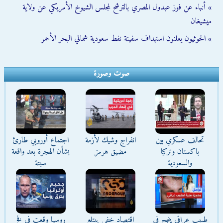
» أنباء عن فوز عبدول المصري بالترشح لمجلس الشيوخ الأمريكي عن ولاية
ميشيغان
» الحوثيون يعلنون استهداف سفينة نفط سعودية شمالي البحر الأحمر
صوت وصورة
تحالف عسكري بين
انفراج وشيك لأزمة
اجتماع أوروبي طارئ
باكستان وتركيا
مضيق هرمز
بشأن الهجرة بعد واقعة
والسعودية
سبتة
طبيب عراقي ينجح في
اقتصاد خفي يبتلع
روسيا وقعت في فخ