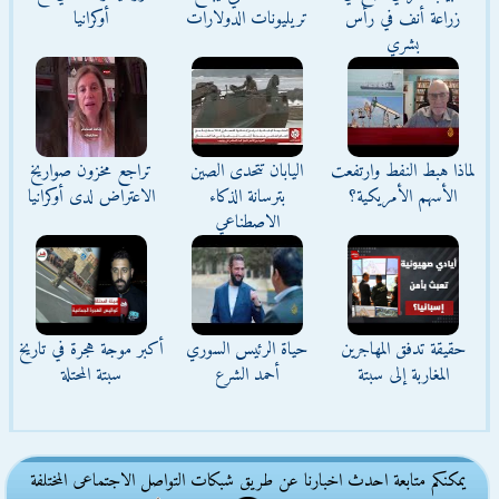
زراعة أنف في رأس
تريليونات الدولارات
أوكرانيا
بشري
لماذا هبط النفط وارتفعت
اليابان تتحدى الصين
تراجع مخزون صواريخ
الأسهم الأمريكية؟
بترسانة الذكاء
الاعتراض لدى أوكرانيا
الاصطناعي
حقيقة تدفق المهاجرين
حياة الرئيس السوري
أكبر موجة هجرة في تاريخ
المغاربة إلى سبتة
أحمد الشرع
سبتة المحتلة
يمكنكم متابعة احدث اخبارنا عن طريق شبكات التواصل الاجتماعى المختلفة