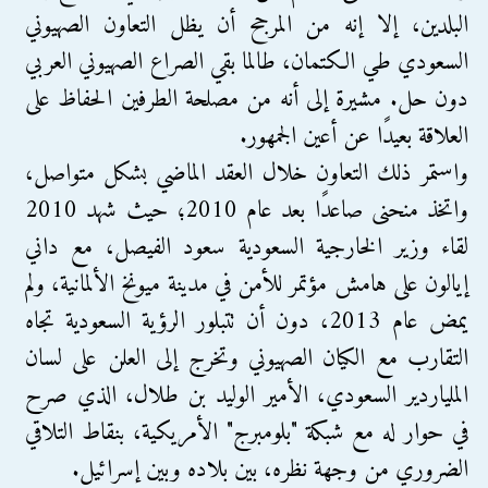
البلدين، إلا إنه من المرجح أن يظل التعاون الصهيوني
السعودي طي الكتمان، طالما بقي الصراع الصهيوني العربي
دون حل. مشيرة إلى أنه من مصلحة الطرفين الحفاظ على
العلاقة بعيدًا عن أعين الجمهور.
واستمر ذلك التعاون خلال العقد الماضي بشكل متواصل،
واتخذ منحنى صاعدًا بعد عام 2010؛ حيث شهد 2010
لقاء وزير الخارجية السعودية سعود الفيصل، مع داني
إيالون على هامش مؤتمر للأمن في مدينة ميونخ الألمانية، ولم
يمض عام 2013، دون أن تتبلور الرؤية السعودية تجاه
التقارب مع الكيان الصهيوني وتخرج إلى العلن على لسان
الملياردير السعودي، الأمير الوليد بن طلال، الذي صرح
في حوار له مع شبكة "بلومبرج" الأمريكية، بنقاط التلاقي
الضروري من وجهة نظره، بين بلاده وبين إسرائيل.