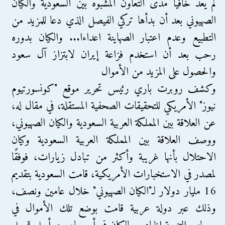
لم يعد خافيا مدى التعاون المشبوه بين السعودية والكيان
الصهيوني بعد أن بدأها تركي الفيصل الذي دعا للمزيد من
التطبيع وعدم اعتبار الصهاينة اعداءا... والكيان بدوره
رحب بعد أن استخدم فزاعة إيران لابتزاز آل سعود
والحصول على المزيد من الأموال
وكشف روبرت باري رئيس تحرير موقع "كونسورتيوم
نيوز" الأمريكي للتحقيقات الصحفية المستقلة، في مقال له،
عن العلاقة بين المملكة العربية السعودية والكيان الصهيوني،
ووصف العلاقة بين المملكة العربية السعودية وكيان
الاحتلال بأنها غريبة وأكثر من تبادل زيارات، فوفقًا
لمصدر في الاستخبارات الأمريكية، قامت السعودية بتقديم
16 مليار دولار لـ"الكيان الصهيوني" خلال عامين ونصف،
وذلك عبر دولة عربية قامت بوضع تلك الأموال في