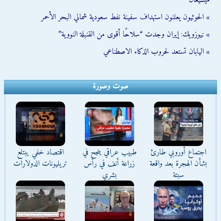
ميشيغان
» الحوثيون يعلنون استهداف سفينة نفط سعودية شمالي البحر الأحمر
» نيوزويك: إيران وجدت “سلاحًا أقوى من القنبلة النووية”
» اليابان تستعد لحروب الذكاء الاصطناعي
صوت وصورة
اجتماع أوروبي طارئ
طبيب عراقي ينجح في
اقتصاد خفي يبتلع
بشأن الهجرة بعد واقعة
زراعة أنف في رأس
تريليونات الدولارات
سبتة
بشري