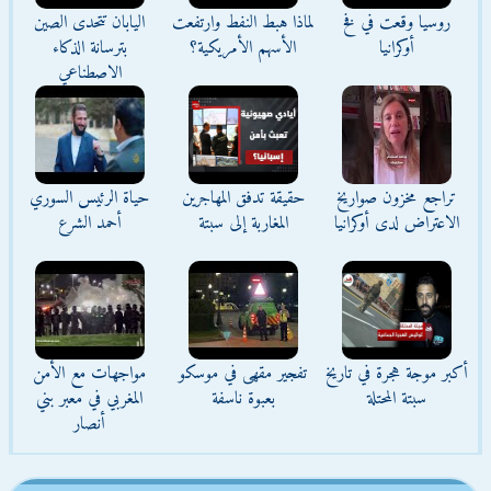
روسيا وقعت في فخ
لماذا هبط النفط وارتفعت
اليابان تتحدى الصين
أوكرانيا
الأسهم الأمريكية؟
بترسانة الذكاء
الاصطناعي
تراجع مخزون صواريخ
حقيقة تدفق المهاجرين
حياة الرئيس السوري
الاعتراض لدى أوكرانيا
المغاربة إلى سبتة
أحمد الشرع
أكبر موجة هجرة في تاريخ
تفجير مقهى في موسكو
مواجهات مع الأمن
سبتة المحتلة
بعبوة ناسفة
المغربي في معبر بني
أنصار