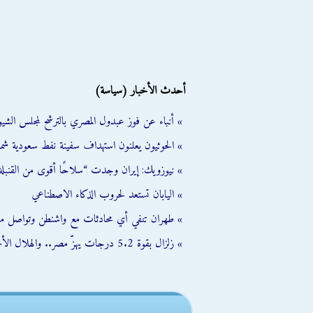
أحدث الأخبار (سياسة)
» أنباء عن فوز عبدول المصري بالترشح لمجلس الشي
» الحوثيون يعلنون استهداف سفينة نفط سعودية شمال
» نيوزويك: إيران وجدت “سلاحًا أقوى من القنبلة 
» اليابان تستعد لحروب الذكاء الاصطناعي
» طهران تنفي أي محادثات مع واشنطن وتواصل مب
» زلزال بقوة 5.2 درجات يهزّ مصر.. والهلال الأحمر يفعّل خطة الطوارئ