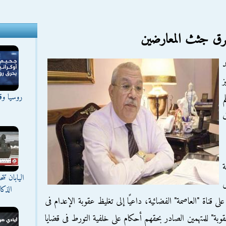
حرق جثث المعارضين
د
ز
روسيا وقع
م
 لـسنة
اليابان ت
ى
الذك
تاريخ 1 يونيو الجاري، على قناة "العاصمة" الفضائية، داعيًا إلى تغليظ عقوبة الإعدام فى
وبة" للمتهمين الصادر بحقهم أحكام على خلفية التورط فى قضايا