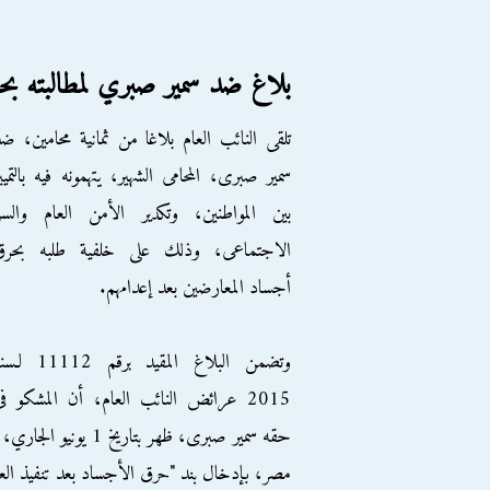
بلاغ ضد سمير صبري لمطالبته ب
تلقى النائب العام بلاغا من ثمانية محامين، ض
سمير صبرى، المحامى الشهير، يتهمونه فيه بالتميي
بين المواطنين، وتكدير الأمن العام والسل
الاجتماعى، وذلك على خلفية طلبه بحرق
أجساد المعارضين بعد إعدامهم.
وتضمن البلاغ المقيد برقم 11112
2015 عرائض النائب العام، أن المشكو ف
حقه سمير صبرى، ظهر ب
مصر، بإدخال بند "حرق الأجساد بعد تنفيذ العق