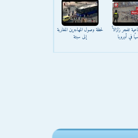
عية تفجر زلزالاً
لحظة وصول المهاجرين المغاربة
يًا في أوروبا
إلى سبتة