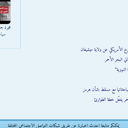
هجرة جما
سياس
وخ الأمريكي عن ولاية ميشيغان
ي البحر الأحمر
النووية”
احثاتها مع مسقط بشأن هرمز
يمكنكم متابعة احدث اخبارنا عن طريق شبكات التواصل الاجتماعى المختلفة