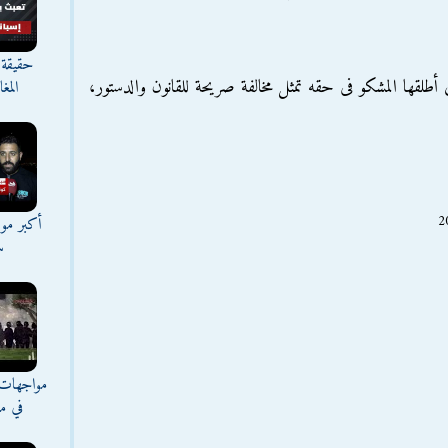
حقيقة 
أطلقها المشكو فى حقه تمثل مخالفة صريحة للقانون والدستور،
المغ
أكبر موج
س
مواجهات 
في مع