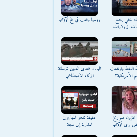
د خفي يبتلع
روسيا وقعت في فخ أوكرانيا
نات الدولارات
ط النفط وارتفعت
اليابان تتحدى الصين بترسانة
م الأمريكية؟
الذكاء الاصطناعي
مخزون صواريخ
حقيقة تدفق المهاجرين
ض لدى أوكرانيا
المغاربة إلى سبتة