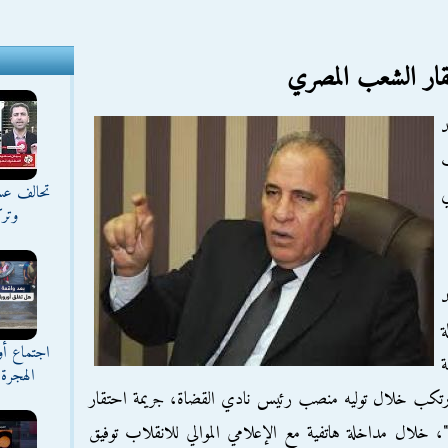
تقار الشعب المصري
د
ب
تحالف عس
وترك
د
ة
اجتماع أ
10 لسنة
الهجرة 
ند ارتكب خلال توليه منصب رئيس نادي القضاة، جريمة احتقار
 خلال مداخلة هاتفية مع الإعلامي الموالي للانقلاب توفيق