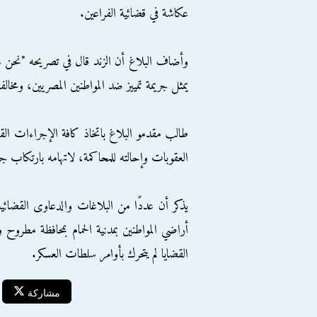
عكاشة في قضائية الفراعين.
وأضاف البلاغ أن الزند قال في تصريحه "نحن ع
يمثل جريمة تمييز ضد المواطنين المصريين، ومخالف
طالب مقدمو البلاغ باتخاذ كافة الإجراءات القان
العقوبات وإحالته للمحاكمة، لاتهامه بارتكاب ج
يذكر أن عددًا من البلاغات والدعاوى القضائية
أراضي المواطنين بمدنية الحمام بمحافظة مطروح
القضايا لم يتحرك بأوامر سلطات العسكر.
مشاركة