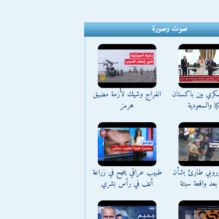
صوت وصورة
كري بين باكستان
انفراج وشيك لأزمة مضيق
يا والسعودية
هرمز
وروبي طارئ بشأن
طبيب عراقي ينجح في زراعة
بعد واقعة سبتة
أنف في رأس بشري