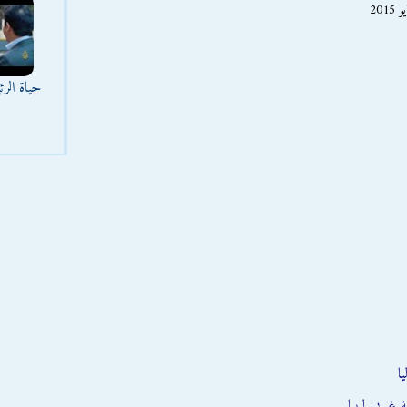
حياة الر
ا
 غربي ليبيا