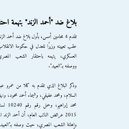
بلاغ ضد "أحمد الزند" بتهمة اح
تقدم 4 محامين أمس، بأول بلاغ ضد أحمد الزن
عقب تعيينه وزيرًا للعدل في حكومة الانقلا
العسكري، يتهمه باحتقار الشعب المصري
ووصفه بـ"العبيد".
وذكر البلاغ الذي تقدم به كلا من عمرو عب
السلام، ومحمد عفيفي، وشيماء أحمد محمود، ونهل
محمد إبراهيم، وحمل رقم رقم 240
2015 عرائض النائب العام، أن أحمد الز
وإهانة الشعب المصري؛ حيث وصفه بـ"العبيد"،